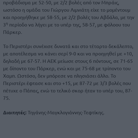
προβάδισμα με 52-50, με 2/2 βολές από τον Μπράις,
ωστόσο η ομάδα του Γιώργου Λιμνιάτη είχε το μομέντουμ
και προηγήθηκε με 58-55, με 2/2 βολές του Αβδάλα, με την
η
3
περίοδο να λήγει με το υπέρ της, 58-57, με φόλοου του
Πάρκερ.
Το Περιστέρι συνέχισε δυνατά και στο τέταρτο δεκάλεπτο,
με αποτέλεσμα να κάνει σερί 9-0 και να προηγηθεί με +10,
δηλαδή με 67-57. Η ΑΕΚ μείωσε στους 6 πόντους, σε 71-65
με δίποντο του Πάρκερ, ενώ και με 75-68 με τρίποντο του
Χαμπ. Ωστόσο, δεν μπόρεσε να πλησιάσει άλλο. Το
Περιστέρι έφτασε και στο +15, με 87-72 με 3/3 βολές που
πέτυχε ο Πάπας, ενώ το τελικό σκορ ήταν το υπέρ του, 87-
75.
Διαιτητές:
Τηγάνης-Μαγκλογιάννης-Τεφτίκης.