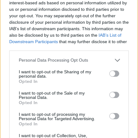
interest-based ads based on personal information utilized by
δίποντο του Χάρις και σε 31-23 με τρίποντο του Έντι. Η ΑΕΚ
us or personal information disclosed to third parties prior to
έκανε 9-0 σερί και προηγήθηκε με +17, δηλαδή με 40-23,
your opt-out. You may separately opt-out of the further
έπειτα από τρίποντο του Χαμπ, ενώ ολοκλήρωσε το πρώτο
disclosure of your personal information by third parties on the
ημίχρονο με το υπέρ της, 44-31, με 1/2 βολές του Σκορδίλη.
IAB’s list of downstream participants. This information may
also be disclosed by us to third parties on the
IAB’s List of
Downstream Participants
that may further disclose it to other
third parties.
Please note that this website/app uses one or more Google
Personal Data Processing Opt Outs
services and may gather and store information including but
not limited to your visit or usage behaviour. You may click to
I want to opt-out of the Sharing of my
personal data.
grant or deny consent to Google and its third-party tags to
Opted In
use your data for below specified purposes in below Google
consent section.
I want to opt-out of the Sale of my
Personal Data.
Opted In
I want to opt-out of processing my
Personal Data for Targeted Advertising.
Opted In
I want to opt-out of Collection, Use,