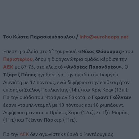
Του Κώστα Παρασκευόπουλου /
info@
eurohoops.
net
ο
Έπεσε η αυλαία στο 5
τουρνουά
«Νίκος Φάσουρας»
του
Περιστερίου
, όπου η διοργανώτρια ομάδα κέρδισε την
ΑΕΚ
με 87-75, στο κλειστό
«Ανδρέας Παπανδρέου»
. Ο
Τζορτζ Πάπας
ηγήθηκε για την ομάδα του Γιώργου
Λιμνιάτη με 17 πόντους, ενώ διψήφιοι στην επίθεση ήταν
επίσης οι Στέλιος Πουλιανίτης (14π.) και Κρις Κόφι (13π.).
Για την ομάδα του Ντράγκαν Σάκοτα, ο
Γκραντ Γκόλντεν
έκανε νταμπλ-νταμπλ με 13 πόντους και 10 ριμπάουντ.
Διψήφιοι ήταν και οι Πρέντις Χαμπ (12π.), Σι-Τζέι Μπράις
(11π.) και Τζέιντιν Πάρκερ (11π.).
Για την
ΑΕΚ
δεν αγωνίστηκε ξανά ο Μιντάουγκας