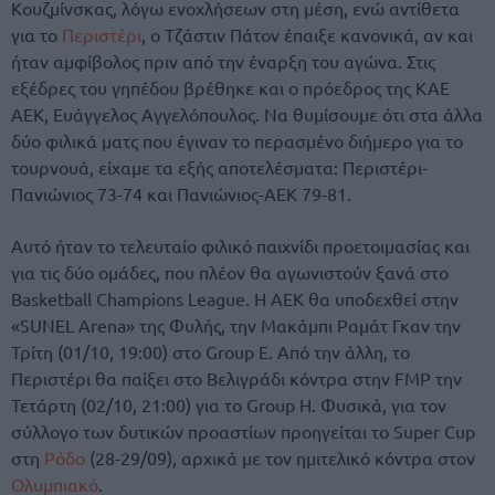
Κουζμίνσκας, λόγω ενοχλήσεων στη μέση, ενώ αντίθετα
για το
Περιστέρι
, ο Τζάστιν Πάτον έπαιξε κανονικά, αν και
ήταν αμφίβολος πριν από την έναρξη του αγώνα. Στις
εξέδρες του γηπέδου βρέθηκε και ο πρόεδρος της ΚΑΕ
ΑΕΚ, Ευάγγελος Αγγελόπουλος. Να θυμίσουμε ότι στα άλλα
δύο φιλικά ματς που έγιναν το περασμένο διήμερο για το
τουρνουά, είχαμε τα εξής αποτελέσματα: Περιστέρι-
Πανιώνιος 73-74 και Πανιώνιος-ΑΕΚ 79-81.
Αυτό ήταν το τελευταίο φιλικό παιχνίδι προετοιμασίας και
για τις δύο ομάδες, που πλέον θα αγωνιστούν ξανά στο
Basketball Champions League. Η ΑΕΚ θα υποδεχθεί στην
«SUNEL Arena» της Φυλής, την Μακάμπι Ραμάτ Γκαν την
Τρίτη (01/10, 19:00) στο Group E. Από την άλλη, το
Περιστέρι θα παίξει στο Βελιγράδι κόντρα στην FMP την
Τετάρτη (02/10, 21:00) για το Group H. Φυσικά, για τον
σύλλογο των δυτικών προαστίων προηγείται το Super Cup
στη
Ρόδο
(28-29/09), αρχικά με τον ημιτελικό κόντρα στον
Ολυμπιακό
.