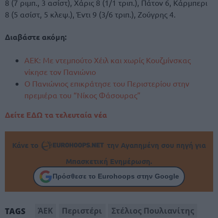
8 (7 ριμπ., 3 ασίστ), Χάρις 8 (1/1 τριπ.), Πάτον 6, Κάρμπερι
8 (5 ασίστ, 5 κλεψ.), Έντι 9 (3/6 τριπ.), Ζούγρης 4.
Διαβάστε ακόμη:
ΑΕΚ: Με ντεμπούτο Χέιλ και χωρίς Κουζμίνσκας
νίκησε τον Πανιώνιο
Ο Πανιώνιος επικράτησε του Περιστερίου στην
πρεμιέρα του “Νίκος Φάσουρας”
Δείτε ΕΔΩ τα τελευταία νέα
Κάνε το
την Αγαπημένη σου πηγή για
Μπασκετική Ενημέρωση.
Πρόσθεσε το Eurohoops στην Google
ΆΕΚ
Περιστέρι
Στέλιος Πουλιανίτης
TAGS