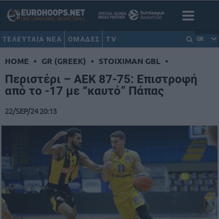
ΤΕΛΕΥΤΑΙΑ ΝΕΑ
ΟΜΑΔΕΣ
TV
GR
HOME
•
GR (GREEK)
•
STOIXIMAN GBL
•
Περιστέρι – ΑΕΚ 87-75: Επιστροφή
από το -17 με “καυτό” Πάπας
22/SEP/24 20:13