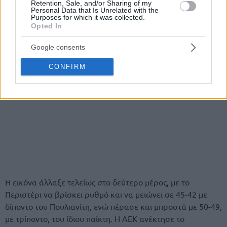
Retention, Sale, and/or Sharing of my
Personal Data that Is Unrelated with the
Purposes for which it was collected.
Opted In
Google consents
CONFIRM
Η εικόνα άλλαξε τελείως στο δεύτερο μέρος, με το
Περιστέρι να βρίσκει ρυθμό και να μειώνει σε 45-42 με
δίποντο του Πουλιανίτη, ενώ πέρασε και μπροστά με 50-49,
με τρίποντο, του ίδιου παίκτη. Η ΑΕΚ ανέκτησε το