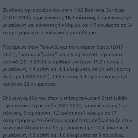
Συνέχισε την καριέρα του στην MKS Dabrowa Gornicza
(2018-2019), σημειώνοντας
16,7 πόντους,
παίρνοντας 6,6
ριμπάουντ και κάνοντας 1 κλέψιμο και 1,5 κοψίματα σε 34
αναμετρήσεις στο πολωνικό πρωτάθλημα.
Παρέμεινε στην Πολωνία και την επόμενη διετία (2019-
2021), “μετακομίζοντας” στην King Szczeci. Την πρώτη
χρονιά (2019-2020) οι αριθμοί του ήταν: 15,2 πόντοι, 7
ριμπάουντ, 1,4 ασίστ και 1,1 κλεψίματα σε 22 ματς και τη
δεύτερη (2020-2021): 11,8 πόντοι, 5,4 ριμπάουντ και 1,6
ασίστ σε 32 συμμετοχές.
Επόμενη ομάδα του ήταν η επίσης πολωνική Start Lublin
την αγωνιστική περίοδο 2021-2022, προσφέροντας 15,5
πόντους, 6 ριμπάουντ, 1,3 ασίστ και 1 κόψιμο σε 17
αναμετρήσεις. Στο δεύτερο κομμάτι της σεζόν έπαιξε στην
ουγγρική Atomeromu SE, με απολογισμό 12,4 πόντους, 6
ριμπάουντ, 1,3 ασίστ και 1,6 κλεψίματα σε 9 παιχνίδια.