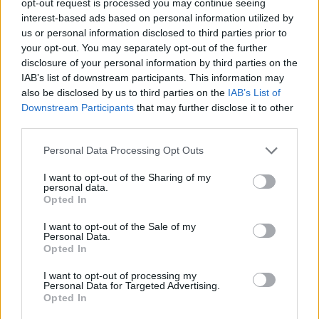
opt-out request is processed you may continue seeing
interest-based ads based on personal information utilized by
Την ίδια χρονιά έπαιξε σε 10 αγώνες στη G-League με τους
us or personal information disclosed to third parties prior to
Erie Bay
Hawks
, μετρώντας 11,2 πόντους, 4,1 ριμπάουντ και
your opt-out. You may separately opt-out of the further
1,3 ασίστ.
disclosure of your personal information by third parties on the
IAB’s list of downstream participants. This information may
Την επόμενη αγωνιστική περίοδο (2014-2015), τη μοίρασε,
also be disclosed by us to third parties on the
IAB’s List of
Downstream Participants
that may further disclose it to other
παίζοντας για τις μεξικάνικες Jefes (18 π., 6,3 ριμ., 1,4 ασ.
third parties.
και 1,1 κλ. σε 14 αναμετρήσεις) και Fuerza Guinda de
Nogales (11 π., 6,5 ριμ., 1,6 ασ. και 2,2 κοψ. σε 14 ματς),
Please note that this website/app uses one or more Google
Personal Data Processing Opt Outs
αλλά και την ουγγρική Alba Fehervar (15,1 π., 6,3 ριμ. και 1
services and may gather and store information including but
ασίστ σε 11 συμμετοχές) που ήταν η πρώτη του ευρωπαϊκή
not limited to your visit or usage behaviour. You may click to
I want to opt-out of the Sharing of my
personal data.
grant or deny consent to Google and its third-party tags to
ομάδα.
Opted In
use your data for below specified purposes in below Google
consent section.
I want to opt-out of the Sale of my
Επέστρεψε στην πατρίδα του για λογαριασμό των Los
Personal Data.
Angeles D’ Fenders στη G-League και στη συνέχεια φόρεσε
Opted In
τη φανέλα της Mono Vampire από την Tαϊλάνδη.
I want to opt-out of processing my
Personal Data for Targeted Advertising.
Opted In