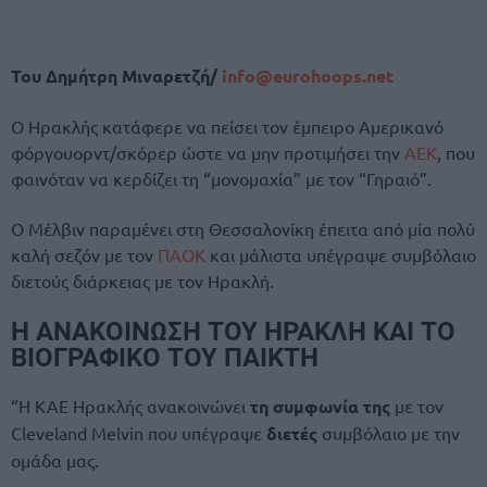
Του Δημήτρη Μιναρετζή/
info@eurohoops.net
Ο Ηρακλής κατάφερε να πείσει τον έμπειρο Αμερικανό
φόργουορντ/σκόρερ ώστε να μην προτιμήσει την
ΑΕΚ
, που
φαινόταν να κερδίζει τη “μονομαχία” με τον “Γηραιό”.
Ο Μέλβιν παραμένει στη Θεσσαλονίκη έπειτα από μία πολύ
καλή σεζόν με τον
ΠΑΟΚ
και μάλιστα υπέγραψε συμβόλαιο
διετούς διάρκειας με τον Ηρακλή.
Η ΑΝΑΚΟΙΝΩΣΗ ΤΟΥ ΗΡΑΚΛΗ ΚΑΙ ΤΟ
ΒΙΟΓΡΑΦΙΚΟ ΤΟΥ ΠΑΙΚΤΗ
“Η ΚΑΕ Ηρακλής ανακοινώνει
τη συμφωνία της
με τον
Cleveland Melvin που υπέγραψε
διετές
συμβόλαιο με την
ομάδα μας.