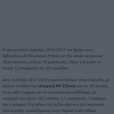
Η αγωνιστική περίοδος 2016-2017 τον βρήκε στη
λιβανέζικη Al Moutahed Tripoli, με την οποία πετύχαινε
19,8 πόντους, μάζευε 10 ριμπάουντ, έδινε 1,8 ασίστ κι
έκανε 1,3 κοψίματα σε 24 παιχνίδια.
Από τη σεζόν 2017-2018 εγκαταστάθηκε στην Ευρώπη, με
πρώτο σταθμό την
ιστορική KK Cibona
και σε 20 αγώνες
στην ABA League και το κροατικό πρωτάθλημα, τα
νούμερά του ήταν: 10,1 πόντοι, 5,1 ριμπάουντ, 1 κλέψιμο
και 1 κόψιμο. Στο τέλος της σεζόν είχε και μία παρουσία
στο Ισραήλ, αγωνιζόμενος στην Hapoel Galil Gilboa.