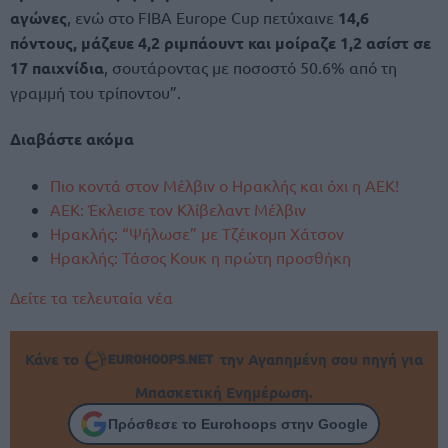
αγώνες
, ενώ στο FIBA Europe Cup πετύχαινε
14,6
πόντους, μάζευε 4,2 ριμπάουντ και μοίραζε 1,2 ασίστ σε
17 παιχνίδια
, σουτάροντας με ποσοστό 50.6% από τη
γραμμή του τρίποντου”.
Διαβάστε ακόμα
Πιο κοντά στον Μέλβιν ο Ηρακλής και όχι η ΑΕΚ!
ΑΕΚ: Έκλεισε τον Κλίβελαντ Μέλβιν
Ηρακλής: “Ψήλωσε” με Τζέικομπ Χάτσον
Ηρακλής: Τάσος Κουκ η πρώτη προσθήκη
Δείτε τα τελευταία νέα
Κάνε το
την Αγαπημένη σου πηγή για
Μπασκετική Ενημέρωση.
Πρόσθεσε το Eurohoops στην Google