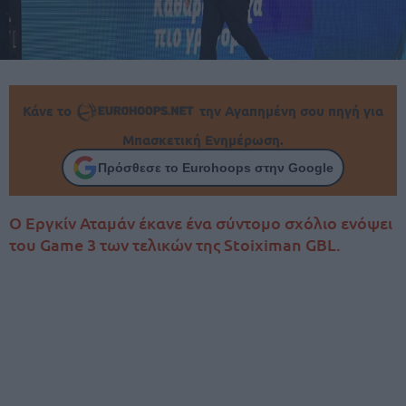
Κάνε το
την Αγαπημένη σου πηγή για
Μπασκετική Ενημέρωση.
Πρόσθεσε το Eurohoops στην Google
Ο Εργκίν Αταμάν έκανε ένα σύντομο σχόλιο ενόψει
του Game 3 των τελικών της Stoiximan GBL.