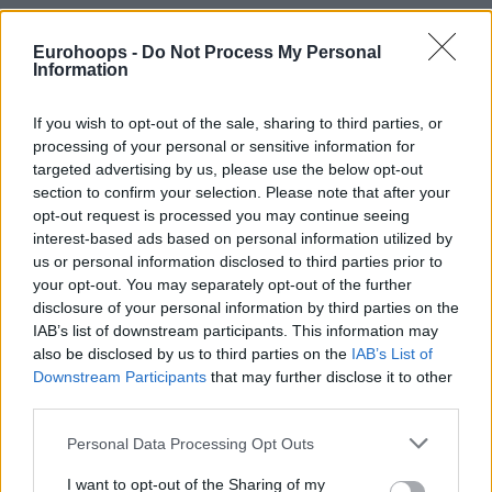
Eurohoops -
Do Not Process My Personal
Information
Του Δημήτρη Μιναρετζή/
info@eurohoops.net
If you wish to opt-out of the sale, sharing to third parties, or
processing of your personal or sensitive information for
Ο προπονητής του
Παναθηναϊκού
μίλησε στην τουρκική
targeted advertising by us, please use the below opt-out
ιστοσελίδα ΑΑ.com
, επαναλαμβάνοντας ουσιαστικά
section to confirm your selection. Please note that after your
κάποιες από τις προηγούμενες δηλώσεις του σχετικά με την
opt-out request is processed you may continue seeing
ανωτερότητα της ομάδας του και τη δίκαιη μεταχείριση
interest-based ads based on personal information utilized by
που θα ήθελε να έχει από τους διαιτητές.
us or personal information disclosed to third parties prior to
your opt-out. You may separately opt-out of the further
disclosure of your personal information by third parties on the
Ο
Εργκίν Αταμάν
είπε συγκεκριμένα:
IAB’s list of downstream participants. This information may
also be disclosed by us to third parties on the
IAB’s List of
“Σεβόμαστε την ομάδα του
Ολυμπιακού
, είναι
Downstream Participants
that may further disclose it to other
πρωταθλητής της Ευρωλίγκας,
αλλά βρισκόμαστε σε
third parties.
καλύτερη θέση
.
Please note that this website/app uses one or more Google
Personal Data Processing Opt Outs
services and may gather and store information including but
Αν μας επιτραπεί να παίξουμε σύμφωνα με τους κανόνες
not limited to your visit or usage behaviour. You may click to
I want to opt-out of the Sharing of my