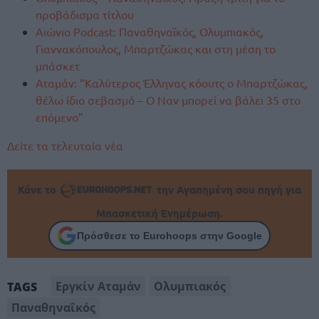
προβάδισμα τίτλου
Αιώνιο Podcast: Παναθηναϊκός, Ολυμπιακός,
Γιαννακόπουλος, Μπαρτζώκας και στη μέση το
μπάσκετ
Αταμάν: “Καλύτερος Έλληνας κόουτς ο Μπαρτζώκας,
θέλω ίδιο σεβασμό – Ο Ναν μπορεί να βάλει 35 στο
επόμενο”
Δείτε τα τελευταία νέα
Κάνε το
την Αγαπημένη σου πηγή για
Μπασκετική Ενημέρωση.
Πρόσθεσε το Eurohoops στην Google
Εργκίν Αταμάν
Ολυμπιακός
TAGS
Παναθηναΐκός