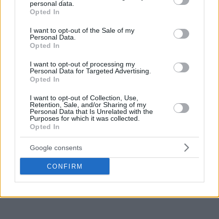
του μπάσκετ,
θα είμαστε πρωταθλητές.
Η μόνη μας
personal data.
grant or deny consent to Google and its third-party tags to
προσδοκία
είναι η δίκαιη και ισότιμη διαιτησία
“.
Opted In
use your data for below specified purposes in below Google
consent section.
I want to opt-out of the Sale of my
Διαβάστε ακόμα
Personal Data.
Opted In
I want to opt-out of processing my
Personal Data for Targeted Advertising.
Opted In
I want to opt-out of Collection, Use,
Retention, Sale, and/or Sharing of my
Personal Data that Is Unrelated with the
Purposes for which it was collected.
Opted In
Google consents
CONFIRM