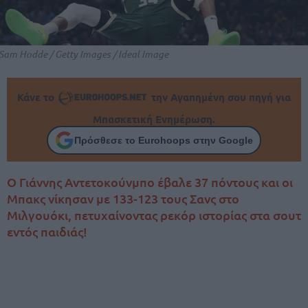
Sam Hodde / Getty Images / Ideal Image
Κάνε το
την Αγαπημένη σου πηγή για
Μπασκετική Ενημέρωση.
Πρόσθεσε το Eurohoops στην Google
Ο Γιάννης Αντετοκούνμπο έβαλε 37 πόντους και οι
Μπακς νίκησαν με 133-123 τους Σανς στο
Μιλγουόκι, πετυχαίνοντας ρεκόρ ιστορίας στα σουτ
εντός παιδιάς!