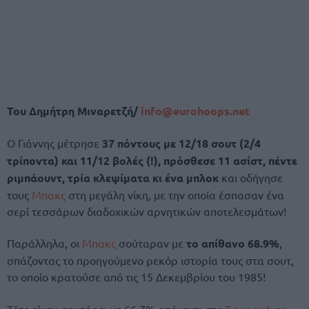
Του Δημήτρη Μιναρετζή/
info@eurohoops.net
Ο Γιάννης μέτρησε
37 πόντους με 12/18 σουτ (2/4
τρίποντα) και 11/12 βολές (!), πρόσθεσε 11 ασίστ, πέντε
ριμπάουντ, τρία κλεψίματα κι ένα μπλοκ
και οδήγησε
τους
Μπακς
στη μεγάλη νίκη, με την οποία έσπασαν ένα
σερί τεσσάρων διαδοχικών αρνητικών αποτελεσμάτων!
Παράλληλα, οι
Μπακς
σούταραν με
το απίθανο 68.9%
,
σπάζοντας το προηγούμενο ρεκόρ ιστορία τους στα σουτ,
το οποίο κρατούσε από τις 15 Δεκεμβρίου του 1985!
Τότε είχαν σουτάρει με 66.7% απέναντι στο
Σακραμέντο
.