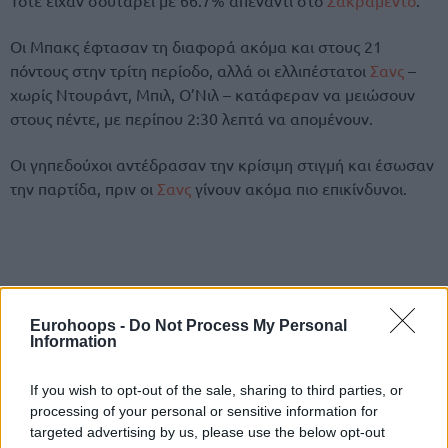
Οι Μπακς έφτασαν τη διαφορά ακόμα και στους 21
πόντους στην τρίτη περίοδο, αλλά οι ελλιπέστατοι
Σανς
–
χωρίς Ντουράντ, Μπιλ, Ο’Νιλ – κατάφεραν να μειώσουν
στους πέντε, με περίπου 2:30 λεπτά να απομένουν.
Οι γηπεδούχοι αντέδρασαν την κρίσιμη στιγμή και έσωσαν
την παρτίδα, πριν οι
Σανς
γίνουν ακόμα πιο επικίνδυνοι.
Eurohoops -
Do Not Process My Personal
Information
If you wish to opt-out of the sale, sharing to third parties, or
processing of your personal or sensitive information for
targeted advertising by us, please use the below opt-out