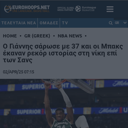
ΤΕΛΕΥΤΑΙΑ ΝΕΑ
ΟΜΑΔΕΣ
TV
GR
HOME
•
GR (GREEK)
•
NBA NEWS
•
Ο Γιάννης σάρωσε με 37 και οι Μπακς
έκαναν ρεκόρ ιστορίας στη νίκη επί
των Σανς
02/APR/25 07:15