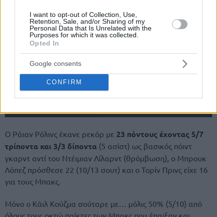
I want to opt-out of Collection, Use,
Retention, Sale, and/or Sharing of my
Personal Data that Is Unrelated with the
Purposes for which it was collected.
Opted In
Google consents
CONFIRM
Ο Ράιαν Ρόλινς έκανε ρεκόρ με
23 πόντους έχοντας 5/7
τρίποντα και 3/3 δίποντα
(5 ασίστ) ως βασικός πόιντ
γκαρντ αντί του Ντέιμιαν Λίλαρντ (θρόμβωση), ο Μπρουκ
Λόπεζ πρόσθεσε 22 (10/13 σουτ) και ο Τορίν Πρινς είχε 16
για τους Μπακς.
Μόνο ο Κάιλ Κούζμα σούταρε με… μόλις 50% (5/10) από
όλους τους οκτώ παίκτες των Μπακς που έπαιξαν και