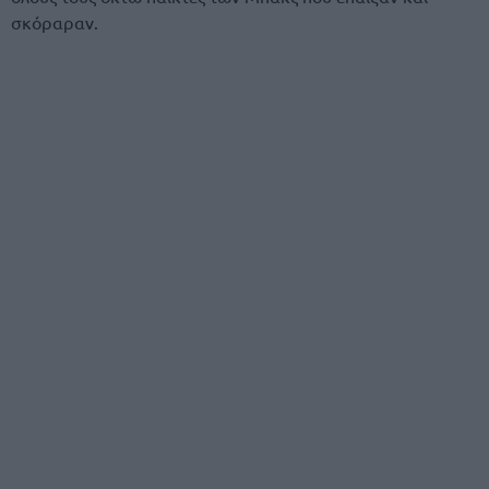
σκόραραν.