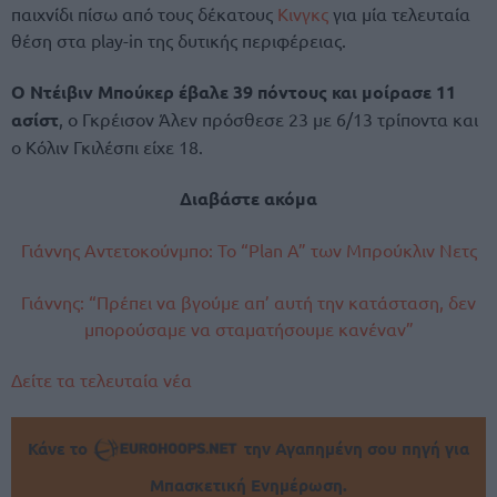
παιχνίδι πίσω από τους δέκατους
Κινγκς
για μία τελευταία
θέση στα play-in της δυτικής περιφέρειας.
Ο Ντέιβιν Μπούκερ έβαλε 39 πόντους και μοίρασε 11
ασίστ
, ο Γκρέισον Άλεν πρόσθεσε 23 με 6/13 τρίποντα και
ο Κόλιν Γκιλέσπι είχε 18.
Διαβάστε ακόμα
Γιάννης Αντετοκούνμπο: Το “Plan A” των Μπρούκλιν Νετς
Γιάννης: “Πρέπει να βγούμε απ’ αυτή την κατάσταση, δεν
μπορούσαμε να σταματήσουμε κανέναν”
Δείτε τα τελευταία νέα
Κάνε το
την Αγαπημένη σου πηγή για
Μπασκετική Ενημέρωση.