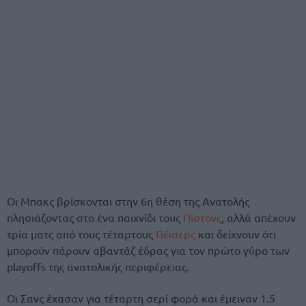
Οι Μπακς βρίσκονται στην 6η θέση της Ανατολής
πλησιάζοντας στο ένα παιχνίδι τους
Πίστονς
, αλλά απέχουν
τρία ματς από τους τέταρτους
Πέισερς
και δείχνουν ότι
μπορούν πάρουν αβαντάζ έδρας για τον πρώτο γύρο των
playoffs της ανατολικής περιφέρειας.
Οι Σανς έχασαν για τέταρτη σερί φορά και έμειναν 1.5