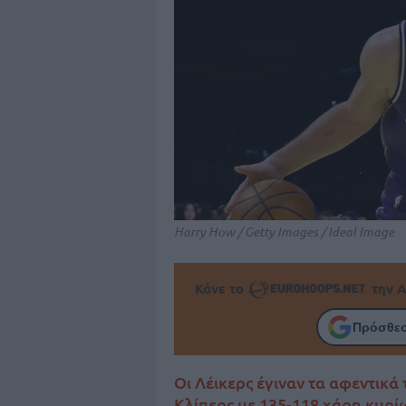
Harry How / Getty Images / Ideal Image
Κάνε το
την Α
Πρόσθεσ
Οι Λέικερς έγιναν τα αφεντικά
Κλίπερς με 135-118 χάρη κυρί