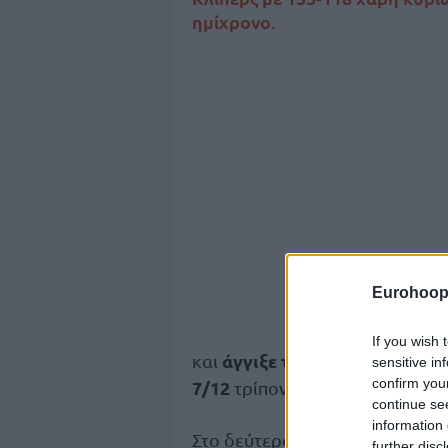
ημίχρονο.
Eurohoop
If you wish 
άγγιξε το τριπλ νταμπλ
και
με 
sensitive in
confirm you
7/12
τρίποντα και συνολικά 14/
continue se
information 
Στο δεύτερο ημίχρονο, όμως, κα
further disc