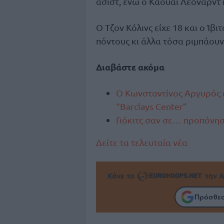
ασίστ, ενώ ο Καουάι Λέοναρντ 
Ο Τζον Κόλινς είχε 18 και ο Ίβ
πόντους κι άλλα τόσα ριμπάουν
Διαβάστε ακόμα
Ο Κωνσταντίνος Αργυρός 
“Barclays Center”
Γιόκιτς σαν σε… προπόνησ
Δείτε τα τελευταία νέα
Κάνε το
την Α
Πρόσθεσ