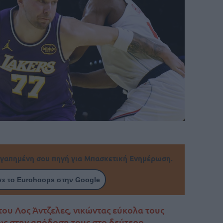
γαπημένη σου πηγή για Μπασκετική Ενημέρωση.
ε το Eurohoops στην Google
 του Λος Άντζελες, νικώντας εύκολα τους
ως στην απόδοση τους στο δεύτερο