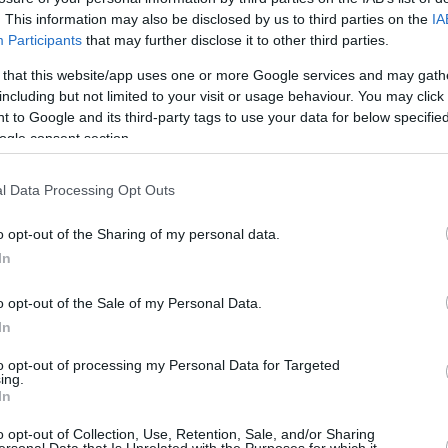
16
ρους σκορ 37-25, ο “Βασιλιάς” έβαλε
. This information may also be disclosed by us to third parties on the
IA
Participants
that may further disclose it to other third parties.
Όστιν Ριβς έκλεισε με 31, μαζεύοντας και
 that this website/app uses one or more Google services and may gath
including but not limited to your visit or usage behaviour. You may click 
 to Google and its third-party tags to use your data for below specifi
ogle consent section.
l Data Processing Opt Outs
o opt-out of the Sharing of my personal data.
In
o opt-out of the Sale of my Personal Data.
In
to opt-out of processing my Personal Data for Targeted
ing.
In
o opt-out of Collection, Use, Retention, Sale, and/or Sharing