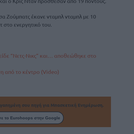
και ο Κρις Νταν πρόσθεσαν από 19 πόντους.
ιτσα Ζούμπατς έκανε νταμπλ νταμπλ με 10
τ στο ενεργητικό του.
είδε “Νετς-Νικς” και… αποθεώθηκε στο
η από το κέντρο (Video)
γαπημένη σου πηγή για Μπασκετική Ενημέρωση.
ε το Eurohoops στην Google