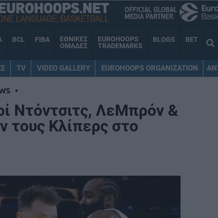
ΕΘΝΙΚΕΣ
EUROHOOPS
A
BCL
FIBA
BLOGS
BET
ΟΜΑΔΕΣ
TRADEMARKS
ΕΣ
TV
VIDEO GALLERY
EUROHOOPS ORGANIZATION
AN
WS
•
οί Ντόντσιτς, ΛεΜπρόν &
ν τους Κλίπερς στο