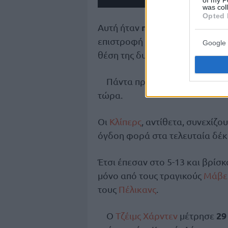
of my P
was col
Opted 
πέμπτη συνεχόμενη
Αυτή ήταν
επιστροφή του ΛεΜπρόν Τζέιμς 
Google 
θέση της δυτικής περιφέρειας, 
Πάντα πρώτοι είναι οι πρωτ
τώρα.
Οι
Κλίπερς
, αντίθετα, συνεχίζο
όγδοη φορά στα τελευταία δέκα
Έτσι έπεσαν στο 5-13 και βρίσκ
μόνο από τους τραγικούς
Μάβε
τους
Πέλικανς
.
29
Ο
Τζέιμς Χάρντεν
μέτρησε