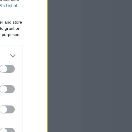
B’s List of
er and store
to grant or
ed purposes