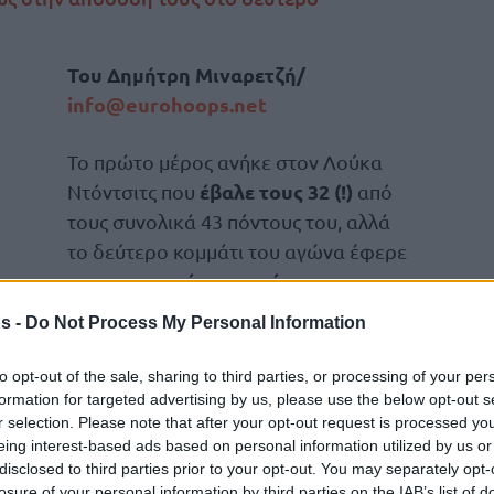
Του Δημήτρη Μιναρετζή/
info@eurohoops.net
Το πρώτο μέρος ανήκε στον Λούκα
έβαλε τους 32 (!)
Ντόντσιτς που
από
τους συνολικά 43 πόντους του, αλλά
το δεύτερο κομμάτι του αγώνα έφερε
τις υπογραφές του αγέραστου
ΛεΜπρόν Τζέιμς και του Όστιν Ριβς!
s -
Do Not Process My Personal Information
Ο Ντόντσιτς μέτρησε επίσης 13 ασίστ
to opt-out of the sale, sharing to third parties, or processing of your per
εννιά ριμπάουντ στο ενεργητικό του, έχοντας
formation for targeted advertising by us, please use the below opt-out s
r selection. Please note that after your opt-out request is processed y
28 σουτ εντός παιδιάς!
eing interest-based ads based on personal information utilized by us or
disclosed to third parties prior to your opt-out. You may separately opt-
ι ειδικά στην τέταρτη περίοδο όπου οι
losure of your personal information by third parties on the IAB’s list of