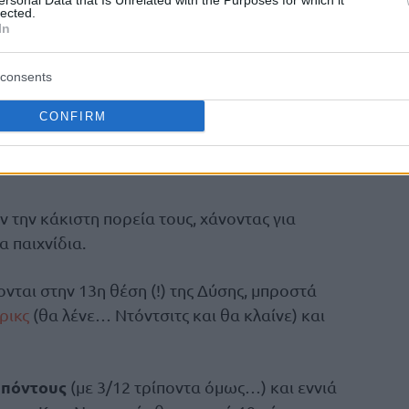
ersonal Data that Is Unrelated with the Purposes for which it
lected.
In
 νίκη
για τους
Λέικερς
– η τρίτη μετά την
– και έτσι έπιασαν τους
Νάγκετς
στη δεύτερη
consents
με ρεκόρ 13-4!
CONFIRM
αθλητές
Θάντερ
με το ασυναγώνιστο 17-1 ως
υν την κάκιστη πορεία τους, χάνοντας για
 παιχνίδια.
ονται στην 13η θέση (!) της Δύσης, μπροστά
ρικς
(θα λένε… Ντόντσιτς και θα κλαίνε) και
 πόντους
(με 3/12 τρίποντα όμως…) και εννιά