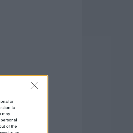
sonal or
ection to
ou may
 personal
out of the
 downstream