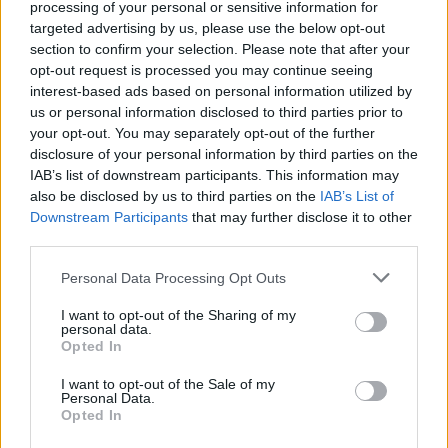
contraproducente. Uno de los principales artífices del 1-0
processing of your personal or sensitive information for
azulgrana fue
Justin Anderson
, una actuación siempre
targeted advertising by us, please use the below opt-out
section to confirm your selection. Please note that after your
peligrosa en jugadores como él, ya que siempre encaran el
opt-out request is processed you may continue seeing
siguiente partido extra motivados… con el riesgo de
interest-based ads based on personal information utilized by
pasarse de frenada. El desastroso inicio de partido del
us or personal information disclosed to third parties prior to
norteamericano (tirándose triples que no tocaban y una
your opt-out. You may separately opt-out of the further
antideportiva que significaron un -6 de valoración al
disclosure of your personal information by third parties on the
descanso) fue una losa pesada para los azulgranas, que
IAB’s list of downstream participants. This information may
veían como su sustituto
Abrines
tampoco es que lo
also be disclosed by us to third parties on the
IAB’s List of
Downstream Participants
that may further disclose it to other
mejorara mucho y que el Unicaja se iba rápidamente en el
third parties.
marcador.
Perry (15 puntos, 6 rebotes y 5
asistencias),
Carter (14 puntos, 6 rebotes y 3
Please note that this website/app uses one or more Google
Personal Data Processing Opt Outs
asistencias)
y el juego coral de los de Ibon Navarro iban
services and may gather and store information including but
not limited to your visit or usage behaviour. You may click to
I want to opt-out of the Sharing of my
haciendo mella en la defensa azulgrana, que siempre iba un
personal data.
grant or deny consent to Google and its third-party tags to
paso por detrás de los andaluces e incluso no llegaba, en
Opted In
use your data for below specified purposes in below Google
muchas ocasiones, a ni siquiera defender. Con tal panorama,
consent section.
I want to opt-out of the Sale of my
las ventajas en el marcador para el Unicaja no tardaron en
Personal Data.
llegar, llegando a ser de dos dígitos justo antes de un
Opted In
descanso al que se llegó con 35-44, un marcador que