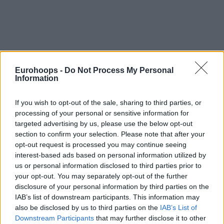
Por Johnny Askounis/
info@eurohoops.net
Eurohoops -
Do Not Process My Personal
Information
Buscando comenzar los Playoffs de la BSL de Turquía y
preparándose para defender el campeonato de la Turkish
If you wish to opt-out of the sale, sharing to third parties, or
Airlines EuroLeague en la próxima Final Four, el
Anadolu
processing of your personal or sensitive information for
Efes
y su entrenador Ergin Ataman tienen que lidiar con
targeted advertising by us, please use the below opt-out
section to confirm your selection. Please note that after your
varios contratiempos en forma de lesiones.
opt-out request is processed you may continue seeing
interest-based ads based on personal information utilized by
El francés Rodrigue Beaubois y el croata
Krunoslav Simon
us or personal information disclosed to third parties prior to
han sido descartados de la serie al mejor de tres frente a
your opt-out. You may separately opt-out of the further
Pinar Karsiyaka. El primer partido de la serie de cuartos de
disclosure of your personal information by third parties on the
final se llevará a cabo el miércoles.
IAB’s list of downstream participants. This information may
also be disclosed by us to third parties on the
IAB’s List of
Beaubois, de 34 años, jugó por última vez a fines de abril.
Downstream Participants
that may further disclose it to other