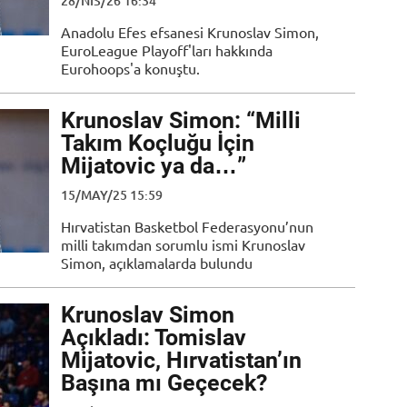
28/NIS/26 16:34
Anadolu Efes efsanesi Krunoslav Simon,
EuroLeague Playoff'ları hakkında
Eurohoops'a konuştu.
Krunoslav Simon: “Milli
Takım Koçluğu İçin
Mijatovic ya da…”
15/MAY/25 15:59
Hırvatistan Basketbol Federasyonu’nun
milli takımdan sorumlu ismi Krunoslav
Simon, açıklamalarda bulundu
Krunoslav Simon
Açıkladı: Tomislav
Mijatovic, Hırvatistan’ın
Başına mı Geçecek?