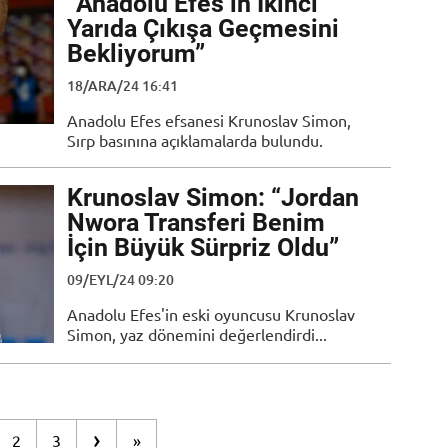
“Anadolu Efes’in İkinci
Yarıda Çıkışa Geçmesini
Bekliyorum”
18/ARA/24 16:41
Anadolu Efes efsanesi Krunoslav Simon,
Sırp basınına açıklamalarda bulundu.
Krunoslav Simon: “Jordan
Nwora Transferi Benim
İçin Büyük Sürpriz Oldu”
09/EYL/24 09:20
Anadolu Efes'in eski oyuncusu Krunoslav
Simon, yaz dönemini değerlendirdi...
›
2
3
»