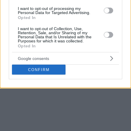
historia de la EuroLeague con 2,010 rebotes totales. En la
cuarta posición, Ioannis Bourousis (1,603) será pronto
I want to opt-out of processing my
Personal Data for Targeted Advertising.
superado por
Jan Vesely
(1,588), quien se enfrentó al
Opted In
propio Kyle Hines en el Palau Blaugrana.
I want to opt-out of Collection, Use,
Retention, Sale, and/or Sharing of my
Según el comunicado de prensa más reciente de la
Personal Data that Is Unrelated with the
Purposes for which it was collected.
EuroLeague,
“[Kyle] Hines lidera la EuroLeague en partidos
Opted In
disputados, 405, ocupa el segundo lugar en tiros de dos
puntos realizados (1,307), el tercero en tapones (311), el
Google consents
cuarto en Índice de Rendimiento Global (PIR) (4,228) y el
CONFIRM
décimo en robos (280)”
.