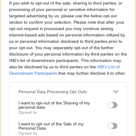
If you wish to opt-out of the sale, sharing to third parties, or
processing of your personal or sensitive information for
targeted advertising by us, please use the below opt-out
section to confirm your selection. Please note that after your
Por Cesare Milanti /
info@eurohoops.net
opt-out request is processed you may continue seeing
interest-based ads based on personal information utilized by
us or personal information disclosed to third parties prior to
Después comenzar su carrera en la EuroLeague en el año
your opt-out. You may separately opt-out of the further
2010, Kyle Hines acaba de completar un nuevo hito,
disclosure of your personal information by third parties on the
convirtiéndose en el segundo mejor reboteador en la
IAB’s list of downstream participants. This information may
historia de la competición con 1,803 rebotes.
also be disclosed by us to third parties on the
IAB’s List of
Downstream Participants
that may further disclose it to other
Antes de la victoria contra el FC Barcelona, el exjugador de
third parties.
CSKA Moscow
y
Olympiacos
necesitaba solo un rebote para
Please note that this website/app uses one or more Google
Personal Data Processing Opt Outs
superar a la leyenda del
Real Madrid
, Felipe Reyes, quien
services and may gather and store information including but
terminó su larga carrera con 1,799 rebotes. Al finalizar el
not limited to your visit or usage behaviour. You may click to
I want to opt-out of the Sharing of my
encuentro con 5 rebotes, completó la tarea.
personal data.
grant or deny consent to Google and its third-party tags to
Opted In
use your data for below specified purposes in below Google
El actual director general de
Zalgiris
Kaunas, Paulius
consent section.
I want to opt-out of the Sale of my
Personal Data.
Jankunas, sigue encabezando la lista de rebotes en la
Opted In