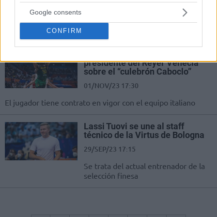
Google consents
12/NOV/23 22:50
Duro fin de semana para Ettore Messina
CONFIRM
Las últimas palabras del
presidente del Reyer Venecia
sobre el “culebrón Caboclo”
01/NOV/23 17:30
El jugador tiene contrato en vigor con el equipo italiano
Lassi Tuovi se une al staff
técnico de la Virtus de Bologna
29/SEP/23 17:15
Se trata del actual entrenador de la
selección finesa