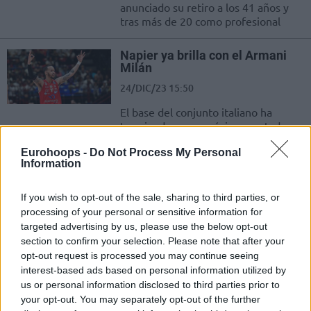
anunciado su retiro a los 41 años y
tras más de 20 como profesional
Napier ya brilla con el Armani
Milán
24/DIC/23 15:50
El base del conjunto italiano ha
terminado como máximo anotador
en la victoria de los suyos
Eurohoops -
Do Not Process My Personal
Information
Carlos Delfino seguirá jugando
21/DIC/23 16:48
If you wish to opt-out of the sale, sharing to third parties, or
processing of your personal or sensitive information for
A sus 41 años, el argentino ha
targeted advertising by us, please use the below opt-out
firmado con el Benedetto XIV Cento
section to confirm your selection. Please note that after your
de la segunda división italiana
opt-out request is processed you may continue seeing
interest-based ads based on personal information utilized by
Nico Mannion vuelve a Italia y
us or personal information disclosed to third parties prior to
ficha por el Varese
your opt-out. You may separately opt-out of the further