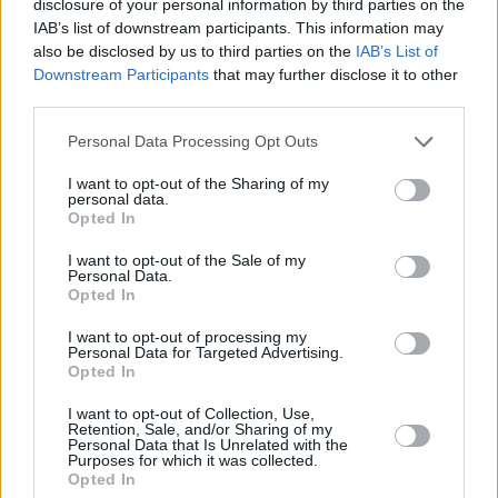
21/DIC/23 13:56
disclosure of your personal information by third parties on the
IAB’s list of downstream participants. This information may
El base italiano abandona el Baskonia
also be disclosed by us to third parties on the
IAB’s List of
tras un pésimo inicio de temporada
Downstream Participants
that may further disclose it to other
third parties.
El Milán se llevó el derbi con la
Virtus
Please note that this website/app uses one or more Google
Personal Data Processing Opt Outs
services and may gather and store information including but
11/DIC/23 00:10
not limited to your visit or usage behaviour. You may click to
I want to opt-out of the Sharing of my
personal data.
grant or deny consent to Google and its third-party tags to
Vital victoria de los de Messina, que demostraron que
Opted In
siguen siendo un equipo a tener en cuenta
use your data for below specified purposes in below Google
consent section.
I want to opt-out of the Sale of my
Personal Data.
Achille Polonara vuelve a las
Opted In
pistas
I want to opt-out of processing my
04/DIC/23 10:16
Personal Data for Targeted Advertising.
Opted In
La mejor noticia del fin de semana
fue la vuelta a las pistas del italiano,
I want to opt-out of Collection, Use,
que volvió a jugar...
Retention, Sale, and/or Sharing of my
Personal Data that Is Unrelated with the
Purposes for which it was collected.
El Olimpia Milano cae ante el
Opted In
Scafati de Alessandro Gentile