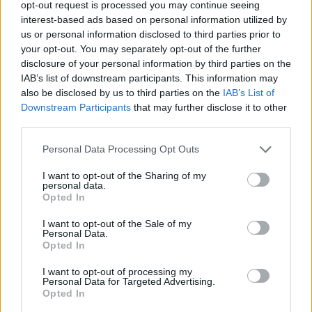
En definitiva, su presencia constituye un vínculo importante
opt-out request is processed you may continue seeing
interest-based ads based on personal information utilized by
con la visión a largo plazo del club. El objetivo final sigue
us or personal information disclosed to third parties prior to
siendo posicionar a esta franquicia para obtener una plaza
your opt-out. You may separately opt-out of the further
permanente en la nueva liga europea, conocida como NBA
disclosure of your personal information by third parties on the
Europa.
IAB’s list of downstream participants. This information may
also be disclosed by us to third parties on the
IAB’s List of
Downstream Participants
that may further disclose it to other
third parties.
Please note that this website/app uses one or more Google
Personal Data Processing Opt Outs
services and may gather and store information including but
not limited to your visit or usage behaviour. You may click to
I want to opt-out of the Sharing of my
personal data.
grant or deny consent to Google and its third-party tags to
Opted In
use your data for below specified purposes in below Google
consent section.
I want to opt-out of the Sale of my
Personal Data.
Opted In
I want to opt-out of processing my
Personal Data for Targeted Advertising.
Opted In