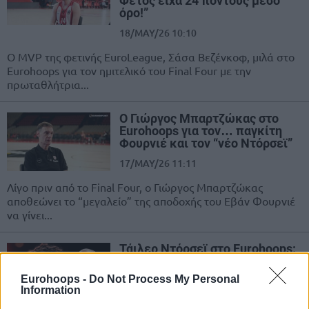
Φέτος είχα 24 πόντους μέσο
όρο!”
18/MAY/26 10:10
Ο MVP της φετινής EuroLeague, Σάσα Βεζένκοφ, μιλά στο
Eurohoops για τον ημιτελικό του Final Four με την
πρωταθλήτρια...
Ο Γιώργος Μπαρτζώκας στο
Eurohoops για τον… παγκίτη
Φουρνιέ και τον “νέο Ντόρσεϊ”
17/MAY/26 11:11
Λίγο πριν από το Final Four, ο Γιώργος Μπαρτζώκας
αποθεώνει το “μεγαλείο” της αποδοχής του Εβάν Φουρνιέ
να γίνει...
Τάιλερ Ντόρσεϊ στο Eurohoops:
“Ο Σπανούλης είναι ο πρώτος
που μου έλεγε ‘συνέχισε να
Eurohoops -
Do Not Process My Personal
σουτάρεις’!”
Information
03/MAY/26 12:11