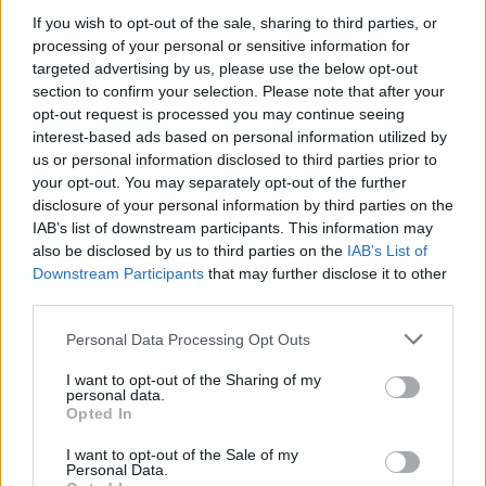
If you wish to opt-out of the sale, sharing to third parties, or
Μεγάλη συνέντευξη του Τάιλερ Ντόρσεϊ στο Eurohoops για
processing of your personal or sensitive information for
τον “άλλο”, όμως όχι και… νέο εαυτό του. Οι ελευθερίες
targeted advertising by us, please use the below opt-out
του...
section to confirm your selection. Please note that after your
opt-out request is processed you may continue seeing
Στέλλα Καλτσίδου στο
interest-based ads based on personal information utilized by
Eurohoops: “Είμαι συχνά…
us or personal information disclosed to third parties prior to
ξεροκέφαλη και έχω στόχο μία
your opt-out. You may separately opt-out of the further
ομάδα ανδρών!”
disclosure of your personal information by third parties on the
30/MAR/26 15:50
IAB’s list of downstream participants. This information may
also be disclosed by us to third parties on the
IAB’s List of
Η προπονήτρια του Αθηναϊκού για τους τελικούς του
Downstream Participants
that may further disclose it to other
EuroCup, την ξεχωριστή ιστορία της από το Ευρωμπάσκετ
third parties.
του ’87, αλλά...
Please note that this website/app uses one or more Google
Personal Data Processing Opt Outs
Ξανθόπουλος στο Eurohoops:
services and may gather and store information including but
“Με φωνάζει ο Ομπράντοβιτς…
not limited to your visit or usage behaviour. You may click to
I want to opt-out of the Sharing of my
‘Μπίλι, να κεράσω κάτι’;”!
personal data.
grant or deny consent to Google and its third-party tags to
Opted In
15/MAR/26 08:28
use your data for below specified purposes in below Google
consent section.
I want to opt-out of the Sale of my
Ο Βαίλης Ξανθόπουλος, πλέον, ρούκι κόουτς του
Personal Data.
Περιστερίου σε εξιστόρηση καριέρας. Η “ντόμπρα”