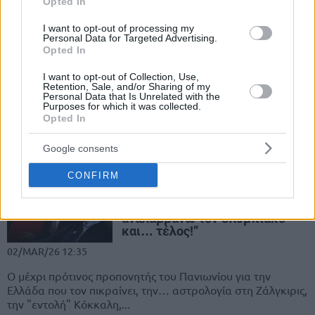
Opted In
εξήγηση και το δίλημμα του “Ζοτς”,...
I want to opt-out of processing my
Personal Data for Targeted Advertising.
Αθέατες Νίκες: Προσωπικές
Opted In
μαρτυρίες αθλητών για τις
μάχες που δεν είδε ποτέ
I want to opt-out of Collection, Use,
κανένας
Retention, Sale, and/or Sharing of my
Personal Data that Is Unrelated with the
14/MAR/26 10:04
Purposes for which it was collected.
Opted In
Το βιβλίο των Αλέξη Σπυρόπουλου και Γιώργου
Αδαμόπουλου από την MVPublications, με ένα ένα
Google consents
μωσαϊκό από συγκλονιστικές καταθέσεις ψυχής...
CONFIRM
Ζούρος στο Eurohoops: “Ο
Κόκκαλης μού ανακοίνωσε ότι
αναλαμβάνω τον Ολυμπιακό
και… τέλος!”
02/MAR/26 12:35
O μέχρι πρότινος προπονητής του Πανιωνίου για την
Ελλάδα που τον πικραίνει, την… αστρολογία στη Ζάλγκιρις,
την "εντολή" Κόκκαλη,...