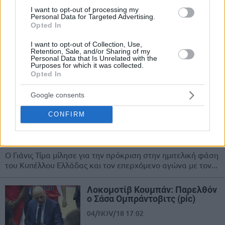
Παναθηναϊκός: Πανέτοιμος για
I want to opt-out of processing my
Personal Data for Targeted Advertising.
το Κύπελλο, με το… μυαλό στον
Opted In
Ολυμπιακό!
04/NOV/18 18:02
I want to opt-out of Collection, Use,
Retention, Sale, and/or Sharing of my
Personal Data that Is Unrelated with the
Ο Παναθηναϊκός ολοκλήρωσε την προετοιμασία του για το
Purposes for which it was collected.
παιχνίδι με τον Προμηθέα για την προημιτελική φάση του
Opted In
Κυπέλλου Ελλάδας.
Google consents
Γιάνις Τίμα: “Μας περιμένει
μεγάλο ντέρμπι με τον
CONFIRM
Παναθηναϊκό”
04/NOV/18 17:42
Ο Γιάνις Τίμα μίλησε για την πρόκριση στην ημιτελική φάση
του Κυπέλλου Ελλάδας και τον επερχόμενο αγώνα με τον...
Λοκομοτίβ Κουμπάν: Παρελθόν
ο Σάσα Ομπράντοβιτς (pic)
04/NOV/18 17:02