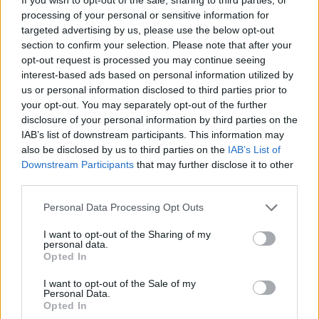
η στιγμή της ήττας για τη Ρεάλ Μαδρίτης.
processing of your personal or sensitive information for
targeted advertising by us, please use the below opt-out
section to confirm your selection. Please note that after your
Γιάννης Αντετοκούνμπο: Τώρα
και στο… NASCAR (vid)
opt-out request is processed you may continue seeing
interest-based ads based on personal information utilized by
04/NOV/18 19:44
us or personal information disclosed to third parties prior to
your opt-out. You may separately opt-out of the further
Η μορφή του Γιάννη Αντετοκούνμπο,
όπως εμφανίζεται στο εξώφυλλο
disclosure of your personal information by third parties on the
του NBA 2K19, στολίζει ένα
IAB’s list of downstream participants. This information may
αυτοκίνητο του πρωταθλήματος
also be disclosed by us to third parties on the
IAB’s List of
NASCAR.
Downstream Participants
that may further disclose it to other
third parties.
Βετούλας: “Κάποιοι παίκτες με
Please note that this website/app uses one or more Google
Personal Data Processing Opt Outs
απογοήτευσαν με τον
services and may gather and store information including but
Ολυμπιακό”
not limited to your visit or usage behaviour. You may click to
I want to opt-out of the Sharing of my
04/NOV/18 18:14
personal data.
grant or deny consent to Google and its third-party tags to
Opted In
use your data for below specified purposes in below Google
Ο Νίκος Βετούλας και ο Δημήτρης Μαυροειδής
consent section.
αναφέρθηκαν στην εικόνα του Κολοσσού στο ματς με τον
I want to opt-out of the Sale of my
Personal Data.
Ολυμπιακό.
Opted In