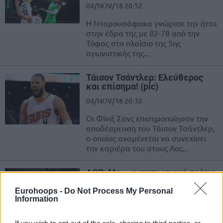
04/NOV/18 20:52
Η Νταρουσάφακα γνώρισε την ήττα
στην έδρα της με 82-78 από την
Τόφας στο πλαίσιο της 5ης
αγωνιστικής της...
Τάισον Τσάντλερ: Ελεύθερος
και επίσημα! (pic)
04/NOV/18 20:32
Οι Φίνιξ Σανς επισημοποίησαν την
αποδέσμευση του Τάισον Τσάντλερ,
ο οποίος αναμένεται να συνεχίσει
την καριέρα του στους Λος...
ACB: Με… εντυπωσιακό τρόπο
η πρώτη ήττα της Ρεάλ, έχασαν
και οι Γκραν Κανάρια, Τζεντίλε
Eurohoops -
Do Not Process My Personal
Information
04/NOV/18 20:04
Έπειτα από έξι νίκες σε ισάριθμα ματς της ACB έφθασε και
If you wish to opt-out of the sale, sharing to third parties, or