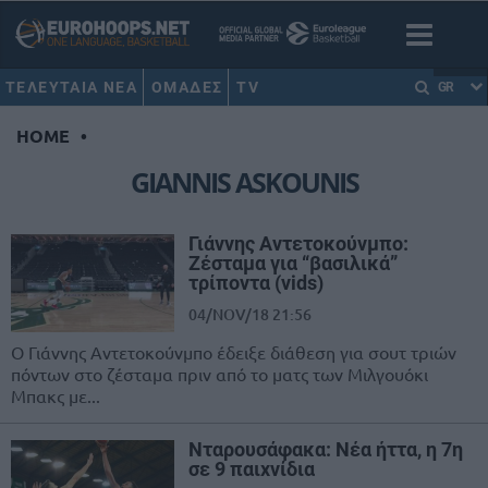
ΤΕΛΕΥΤΑΙΑ ΝΕΑ
ΟΜΑΔΕΣ
TV
GR
HOME
•
GIANNIS ASKOUNIS
Γιάννης Αντετοκούνμπο:
Ζέσταμα για “βασιλικά”
τρίποντα (vids)
04/NOV/18 21:56
Ο Γιάννης Αντετοκούνμπο έδειξε διάθεση για σουτ τριών
πόντων στο ζέσταμα πριν από το ματς των Μιλγουόκι
Μπακς με...
Νταρουσάφακα: Νέα ήττα, η 7η
σε 9 παιχνίδια