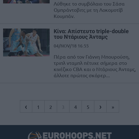
Λύθηκε το συμβόλαιο του Σάσα
Ομπράντοβιτς με τη Λοκομοτίβ
Κουμπάν.
Κίνα: Απίστευτο triple-double
του Ντάριους Άνταμς
04/NOV/18 16:55
Πέρα από τον Γιάννη Μπουρούση,
τριπλ νταμπλ πέτυχε σήμερα στο
κινέζικο CBA και ο Ντάριους Άνταμς,
άλλοτε πρώτος σκόρερ...
‹
›
1
2
3
4
5
»