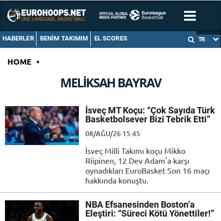
HABERLER
BENIM TAKIMIM
EL SCORES
TR
HOME
•
MELIKSAH BAYRAV
İsveç MT Koçu: “Çok Sayıda Türk
Basketbolsever Bizi Tebrik Etti”
08/AĞU/26 15:45
İsveç Milli Takımı koçu Mikko
Riipinen, 12 Dev Adam'a karşı
oynadıkları EuroBasket Son 16 maçı
hakkında konuştu.
NBA Efsanesinden Boston’a
Eleştiri: “Süreci Kötü Yönettiler!”