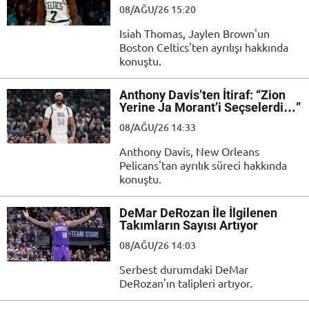
08/AĞU/26 15:20
Isiah Thomas, Jaylen Brown'un
Boston Celtics'ten ayrılışı hakkında
konuştu.
Anthony Davis’ten İtiraf: “Zion
Yerine Ja Morant’i Seçselerdi…”
08/AĞU/26 14:33
Anthony Davis, New Orleans
Pelicans'tan ayrılık süreci hakkında
konuştu.
DeMar DeRozan İle İlgilenen
Takımların Sayısı Artıyor
08/AĞU/26 14:03
Serbest durumdaki DeMar
DeRozan'ın talipleri artıyor.