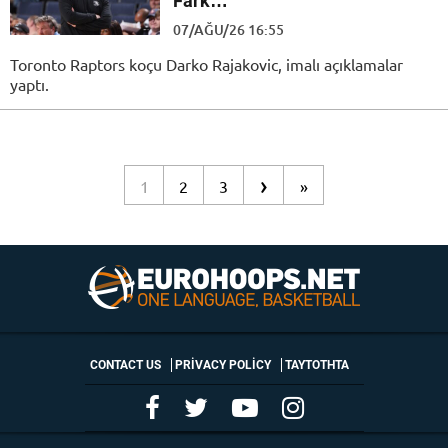
Fark…”
07/AĞU/26 16:55
Toronto Raptors koçu Darko Rajakovic, imalı açıklamalar
yaptı.
›
1
2
3
»
CONTACT US
PRIVACY POLICY
ΤΑΥΤΟΤΗΤΑ