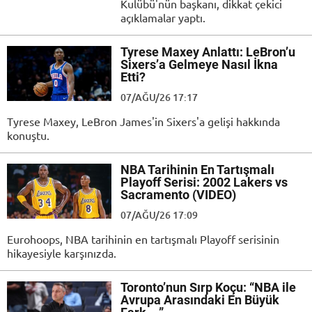
Kulübü'nün başkanı, dikkat çekici
açıklamalar yaptı.
Tyrese Maxey Anlattı: LeBron’u
Sixers’a Gelmeye Nasıl İkna
Etti?
07/AĞU/26 17:17
Tyrese Maxey, LeBron James'in Sixers'a gelişi hakkında
konuştu.
NBA Tarihinin En Tartışmalı
Playoff Serisi: 2002 Lakers vs
Sacramento (VIDEO)
07/AĞU/26 17:09
Eurohoops, NBA tarihinin en tartışmalı Playoff serisinin
hikayesiyle karşınızda.
Toronto’nun Sırp Koçu: “NBA ile
Avrupa Arasındaki En Büyük