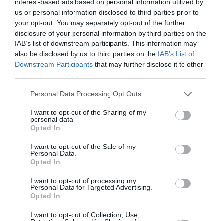
interest-based ads based on personal information utilized by
Afyon Belediyesi, Sezona Türk
Oyuncularla Devam Etme
us or personal information disclosed to third parties prior to
Kararını Açıkladı!
your opt-out. You may separately opt-out of the further
disclosure of your personal information by third parties on the
09/DEC/21 11:34
IAB’s list of downstream participants. This information may
Afyon Belediyesi sezonu Türk oyuncularla tamamlayacak.
also be disclosed by us to third parties on the
IAB’s List of
Downstream Participants
that may further disclose it to other
third parties.
RESMİ: Afyon Belediyespor,
Mihaljo Andric’i Kadrosuna Kattı
Please note that this website/app uses one or more Google
Personal Data Processing Opt Outs
24/AUG/21 16:49
services and may gather and store information including but
not limited to your visit or usage behaviour. You may click to
I want to opt-out of the Sharing of my
Afyon Belediyespor, forvet
personal data.
grant or deny consent to Google and its third-party tags to
rotasyonunu güçlendirdi...
Opted In
use your data for below specified purposes in below Google
consent section.
I want to opt-out of the Sale of my
Afyon Belediyespor’un Yeni Koçu
Personal Data.
Belli Oldu
Opted In
19/JUL/21 14:27
I want to opt-out of processing my
Personal Data for Targeted Advertising.
Afyon Belediyespor'da yeni koç belli
Opted In
oldu.
I want to opt-out of Collection, Use,