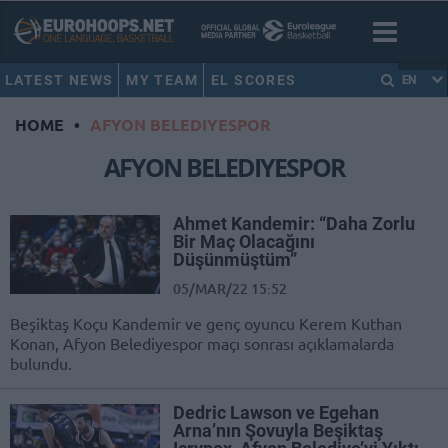
LATEST NEWS
MY TEAM
EL SCORES
EN
HOME
•
AFYON BELEDIYESPOR
AFYON BELEDIYESPOR
Ahmet Kandemir: “Daha Zorlu
Bir Maç Olacağını
Düşünmüştüm”
05/MAR/22 15:52
Beşiktaş Koçu Kandemir ve genç oyuncu Kerem Kuthan
Konan, Afyon Belediyespor maçı sonrası açıklamalarda
bulundu.
Dedric Lawson ve Egehan
Arna’nın Şovuyla Beşiktaş