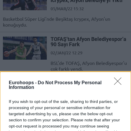
Icrypex, Afyon Belediye’yi Yıktı
05/MAR/22 15:32
Basketbol Süper Ligi'nde Beşiktaş Icrypex, Afyon'un
konuğuydu.
TOFAŞ’tan Afyon Belediyespor’a
90 Sayı Fark
02/JAN/22 12:29
BSL'de TOFAŞ, Afyon Belediyespor'u
çok farklı yendi.
Eurohoops -
Do Not Process My Personal
Anadolu Efes’ten Afyon
Information
Belediye’ye 57 Sayılık Fark
11/DEC/21 17:14
If you wish to opt-out of the sale, sharing to third parties, or
Anadolu Efes deplasmanda
processing of your personal or sensitive information for
gençleriyle sahada olan Afyon'u çok
targeted advertising by us, please use the below opt-out
farklı geçti.
section to confirm your selection. Please note that after your
opt-out request is processed you may continue seeing