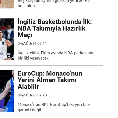
Beşiktaş'tan ayrılan guardın yeni adresi
belli oldu.
İngiliz Basketbolunda İlk:
NBA Takımıyla Hazırlık
Maçı
04/AĞU/26 08:11
İngiliz ekibi, Ekim ayında NBA parkesinde
bir ilki yaşayacak.
EuroCup: Monaco’nun
Yerini Alman Takımı
Alabilir
04/AĞU/26 07:23
Monaco'nun BKT EuroCup'taki yeri bile
garanti değil.