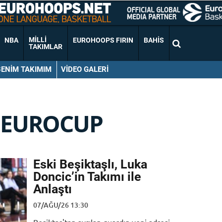
MILLI
NBA
EUROHOOPS FIRIN
BAHIS
TAKIMLAR
BENIM TAKIMIM
VIDEO GALERI
 EUROCUP
Eski Beşiktaşlı, Luka
Doncic’in Takımı ile
Anlaştı
07/AĞU/26 13:30