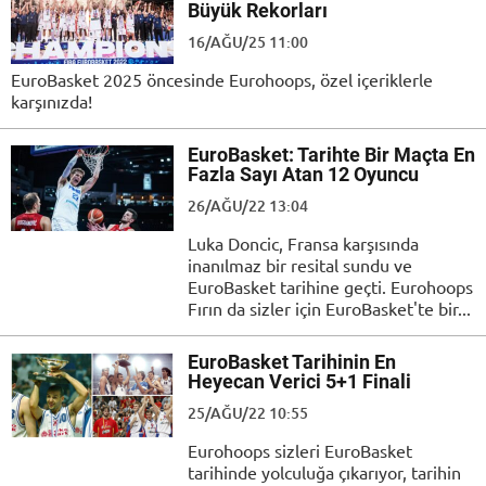
Büyük Rekorları
16/AĞU/25 11:00
EuroBasket 2025 öncesinde Eurohoops, özel içeriklerle
karşınızda!
EuroBasket: Tarihte Bir Maçta En
Fazla Sayı Atan 12 Oyuncu
26/AĞU/22 13:04
Luka Doncic, Fransa karşısında
inanılmaz bir resital sundu ve
EuroBasket tarihine geçti. Eurohoops
Fırın da sizler için EuroBasket'te bir...
EuroBasket Tarihinin En
Heyecan Verici 5+1 Finali
25/AĞU/22 10:55
Eurohoops sizleri EuroBasket
tarihinde yolculuğa çıkarıyor, tarihin