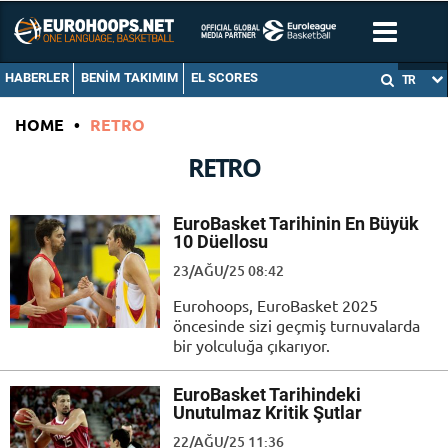
HABERLER
BENIM TAKIMIM
EL SCORES
TR
HOME
•
RETRO
RETRO
EuroBasket Tarihinin En Büyük
10 Düellosu
23/AĞU/25 08:42
Eurohoops, EuroBasket 2025
öncesinde sizi geçmiş turnuvalarda
bir yolculuğa çıkarıyor.
EuroBasket Tarihindeki
Unutulmaz Kritik Şutlar
22/AĞU/25 11:36