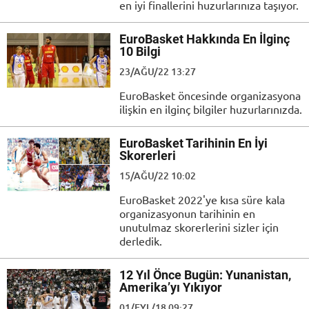
en iyi finallerini huzurlarınıza taşıyor.
EuroBasket Hakkında En İlginç
10 Bilgi
23/AĞU/22 13:27
EuroBasket öncesinde organizasyona
ilişkin en ilginç bilgiler huzurlarınızda.
EuroBasket Tarihinin En İyi
Skorerleri
15/AĞU/22 10:02
EuroBasket 2022'ye kısa süre kala
organizasyonun tarihinin en
unutulmaz skorerlerini sizler için
derledik.
12 Yıl Önce Bugün: Yunanistan,
Amerika’yı Yıkıyor
01/EYL/18 09:27