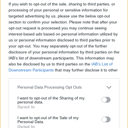
πρώτου γύρου (είχε χάσει με 20 π.) διαλύοντας τη Δόξα
If you wish to opt-out of the sale, sharing to third parties, or
Λευκάδας...
processing of your personal or sensitive information for
targeted advertising by us, please use the below opt-out
section to confirm your selection. Please note that after your
Elite League: Πρώτος ξανά ο
Πανιώνιος, η Δόξα σταμάτησε
opt-out request is processed you may continue seeing
την Ελευθερούπολη
interest-based ads based on personal information utilized by
us or personal information disclosed to third parties prior to
20/JAN/24 18:09
your opt-out. You may separately opt-out of the further
O Πανιώνιος διέλυσε το Ψυχικό κι απολαμβάνει εκ νέου
disclosure of your personal information by third parties on the
τη... μοναξιά της κορυφή στην #EliteLeague,
IAB’s list of downstream participants. This information may
εκμεταλλευόμενος την ήττα της...
also be disclosed by us to third parties on the
IAB’s List of
Downstream Participants
that may further disclose it to other
third parties.
Πανιώνιος – Δόξα Λευκάδας
61-46 (ημιτελικός UNICEF
Please note that this website/app uses one or more Google
Trophy)
Personal Data Processing Opt Outs
services and may gather and store information including but
05/JAN/24 18:36
not limited to your visit or usage behaviour. You may click to
I want to opt-out of the Sharing of my
personal data.
grant or deny consent to Google and its third-party tags to
Ο Πανιώνιος επικράτησε της Δόξα Λευκάδας (61-46) στο
Opted In
use your data for below specified purposes in below Google
Ολυμπιακό Γυμναστήριο Άνω Λιοσίων και προκρίθηκε
consent section.
στον τελικό του UNICEF Trophy.
I want to opt-out of the Sale of my
Personal Data.
Opted In