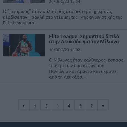
20/DEC/23 15:54
Ο "Ιστορικός" ήταν καλύτερος στο δεύτερο ημίχρονο,
κέρδισε τον Ηρακλή στο ντέρμπι της 14ης αγωνιστικής της
Elite League και...
Elite League: Σημαντικό διπλό
στην Λευκάδα για τον Μίλωνα
10/DEC/23 16:02
Ο Μίλωνας ήταν καλύτερος, έσπασε
το σερί των δύο ηττών από
Πανιώνιο και Αμύντα και πέρασε
από τη Λευκάδα,...
‹
›
1
2
3
4
5
»