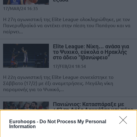
17/MAR/24 16:35
Η 27η αγωνιστική της Elite League ολοκληρώθηκε, με τον
Πανερυθραϊκό να αντέχει στην πίεση του Παπάγου και να
παίρνει...
Elite League: Νίκη… ανάσα για
το Ψυχικό, εύκολα ο Ηρακλής
στο άδειο “Ιβανώφειο”
17/FEB/24 18:54
Η 22η αγωνιστική της Elite League συνεχίστηκε το
Σάββατο (17/2) με έξι αναμετρήσεις. Μεγάλη νίκη
παραμονής για το Ψυχικό,...
Πανιώνιος: Κατασπάραξε με
+42 τη Δόξα Λευκάδας και πήρε
εκδίκηση
Eurohoops -
Do Not Process My Personal
07/FEB/24 16:14
Information
Καταιγιστικός ο Πανιώνιος, που πήρε την... ρεβάνς του