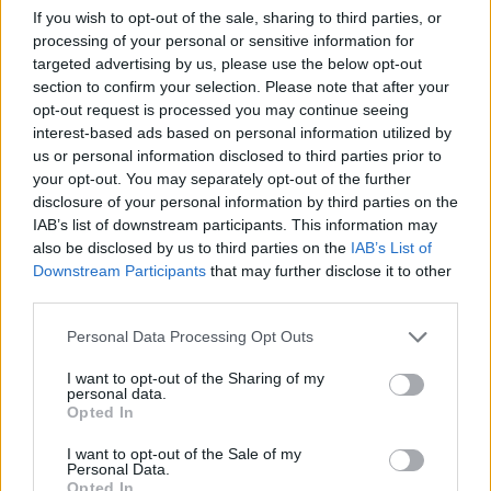
If you wish to opt-out of the sale, sharing to third parties, or
Παπαπέτρου ο Παναθηναϊκός
κόντρα στο Λαύριο. Αυτοί είναι οι
processing of your personal or sensitive information for
δέκα του Εργκίν Αταμάν.
targeted advertising by us, please use the below opt-out
section to confirm your selection. Please note that after your
opt-out request is processed you may continue seeing
Παπαπέτρου: Διάστρεμμα, αλλά
interest-based ads based on personal information utilized by
απέφυγε τα χειρότερα – Πιο
ελαφριά ο Οσμάν
us or personal information disclosed to third parties prior to
your opt-out. You may separately opt-out of the further
21/MAR/25 23:00
disclosure of your personal information by third parties on the
IAB’s list of downstream participants. This information may
Ο Ιωάννης Παπαπέτρου πήγε στο νοσοκομείο για εξετάσεις
και απέφυγε τα χειρότερα, αφού τα αποτελέσματα της
also be disclosed by us to third parties on the
IAB’s List of
μαγνητικής έδειξαν ότι...
Downstream Participants
that may further disclose it to other
third parties.
Μετά τον Οσμάν νοκ-άουτ και ο
Please note that this website/app uses one or more Google
Personal Data Processing Opt Outs
Παπαπέτρου! Αποχώρησε
services and may gather and store information including but
υποβασταζόμενος
not limited to your visit or usage behaviour. You may click to
I want to opt-out of the Sharing of my
personal data.
21/MAR/25 21:26
grant or deny consent to Google and its third-party tags to
Opted In
use your data for below specified purposes in below Google
Μετά τον Οσμάν τραυματίστηκε και ο Παπαπέτρου, ο
consent section.
I want to opt-out of the Sale of my
οποίος αποχώρησε υποβασταζόμενος από το ματς με την
Personal Data.
Άλμπα.
Opted In