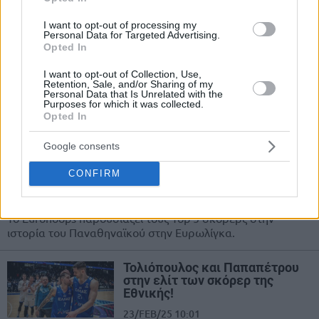
I want to opt-out of processing my
Παναθηναϊκός: Χωρίς Γκραντ,
Personal Data for Targeted Advertising.
Παπαπέτρου, Πλάις με Μαρούσι
Opted In
02/MAR/25 18:28
I want to opt-out of Collection, Use,
Με απουσίες θα αντιμετωπίσει το
Retention, Sale, and/or Sharing of my
Personal Data that Is Unrelated with the
Μαρούσι ο Παναθηναϊκός.
Purposes for which it was collected.
Opted In
Οι πρώτοι των πρώτων στον
Παναθηναϊκό με μπάλα
Google consents
Spalding: Top 5 σκόρερς στην
Ευρωλίγκα
CONFIRM
25/FEB/25 15:54
Το Eurohoops παρουσιάζει τους Top 5 σκόρερς στην
ιστορία του Παναθηναϊκού στην Ευρωλίγκα.
Τολιόπουλος και Παπαπέτρου
στην ελίτ των σκόρερ της
Εθνικής!
23/FEB/25 10:01