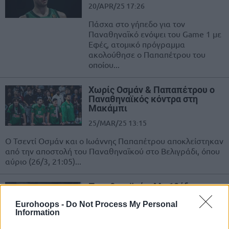
20/APR/25 17:26
Πάσχα στο γήπεδο για τον
Παναθηναϊκό ενόψει του Game 1 με
Εφές, ατομικό πρόγραμμα
ακολούθησε ο Παπαπέτρου του
οποίου...
Χωρίς Οσμάν & Παπαπέτρου ο
Παναθηναϊκός κόντρα στη
Μακάμπι
25/MAR/25 13:15
O Τσεντί Οσμάν και ο Ιωάννης Παπαπέτρου αποκλείστηκαν
από την αποστολή του Παναθηναϊκού στο Βελιγράδι, όπου
αύριο (26/3, 21:05)...
Παναθηναϊκός: Με 10άδα
κόντρα στο Λαύριο
Eurohoops -
Do Not Process My Personal
23/MAR/25 15:32
Information
Χωρίς Τσεντί Οσμάν και Ιωάννη