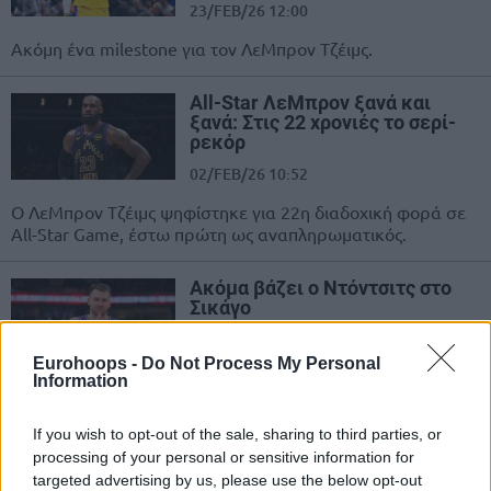
23/FEB/26 12:00
Ακόμη ένα milestone για τον ΛεΜπρον Τζέιμς.
All-Star ΛεΜπρον ξανά και
ξανά: Στις 22 χρονιές το σερί-
ρεκόρ
02/FEB/26 10:52
Ο ΛεΜπρον Τζέιμς ψηφίστηκε για 22η διαδοχική φορά σε
All-Star Game, έστω πρώτη ως αναπληρωματικός.
Ακόμα βάζει ο Ντόντσιτς στο
Σικάγο
27/JAN/26 09:21
Eurohoops -
Do Not Process My Personal
Ο Λούκα Ντόντσιτς "σταμάτησε"
Information
στους 46 πόντους στο Σικάγο κι
οδήγησε τους Λέικερς στη νίκη επί
If you wish to opt-out of the sale, sharing to third parties, or
των Μπουλς (118-129).
processing of your personal or sensitive information for
targeted advertising by us, please use the below opt-out