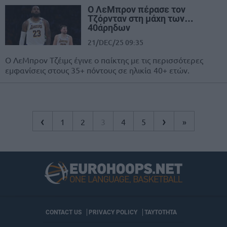
Ο ΛεΜπρον πέρασε τον
Τζόρνταν στη μάχη των…
40άρηδων
21/DEC/25 09:35
Ο ΛεΜπρον Τζέιμς έγινε ο παίκτης με τις περισσότερες
εμφανίσεις στους 35+ πόντους σε ηλικία 40+ ετών.
‹
›
1
2
3
4
5
»
CONTACT US
PRIVACY POLICY
ΤΑΥΤΟΤΗΤΑ