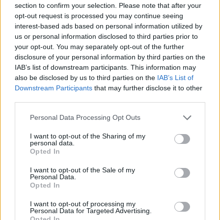
Ντόντσιτς vs. Μάβερικς: 4-0
section to confirm your selection. Please note that after your
στη νέα επιστροφή στο Ντάλας
opt-out request is processed you may continue seeing
25/JAN/26 11:32
interest-based ads based on personal information utilized by
us or personal information disclosed to third parties prior to
Ο Λούκα Ντόντσιτς επέστρεψε για
your opt-out. You may separately opt-out of the further
δεύτερη φορά στο Ντάλας ως
disclosure of your personal information by third parties on the
αντίπαλος και νίκησε ξανά τους
IAB’s list of downstream participants. This information may
Μάβερικς ως Λέικερ.
also be disclosed by us to third parties on the
IAB’s List of
Downstream Participants
that may further disclose it to other
ΤΙ ΚΑΝΕΙ ο ΛεΜπρον: Έσπασε το
third parties.
φράγμα και των 51.000 πόντων
Please note that this website/app uses one or more Google
Personal Data Processing Opt Outs
19/JAN/26 10:29
services and may gather and store information including but
ΛεΜπρον Τζέιμς, ένα όνομα, ένα
not limited to your visit or usage behaviour. You may click to
I want to opt-out of the Sharing of my
personal data.
legacy και 51.000+ πόντοι καριέρας
grant or deny consent to Google and its third-party tags to
Opted In
στο ΝΒΑ.
use your data for below specified purposes in below Google
consent section.
I want to opt-out of the Sale of my
Personal Data.
ΧΑΜΟΣ με Σρέντερ &
Opted In
Ντόντσιτς: Αποπειράθηκε να
χτυπήσει τον “Halleluka” –
I want to opt-out of processing my
ΚΑΜΠΑΝΑ από το NBA
Personal Data for Targeted Advertising.
Opted In