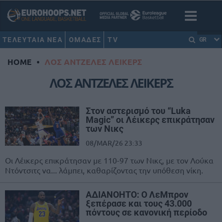
ΤΕΛΕΥΤΑΙΑ ΝΕΑ
ΟΜΑΔΕΣ
TV
GR
HOME
•
ΛΟΣ ΑΝΤΖΕΛΕΣ ΛΕΙΚΕΡΣ
ΛΟΣ ΑΝΤΖΕΛΕΣ ΛΕΙΚΕΡΣ
Στον αστερισμό του “Luka
Magic” οι Λέικερς επικράτησαν
των Νικς
08/MAR/26 23:33
Οι Λέικερς επικράτησαν με 110-97 των Νικς, με τον Λούκα
Ντόντσιτς να... λάμπει, καθαρίζοντας την υπόθεση νίκη.
ΑΔΙΑΝΟΗΤΟ: Ο ΛεΜπρον
ξεπέρασε και τους 43.000
πόντους σε κανονική περίοδο