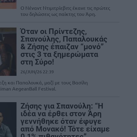
Ο Νέναντ Ντιμιτρίεβιτς έκανε τις πρώτες
του δηλώσεις ως παίκτης του Άρη.
Όταν οι Πρίντεζης,
Σπανούλης, Παπαλουκάς
& Ζήσης έπαιζαν “μονό”
στις 3 τα ξημερώματα
στη Σύρο!
26/JUN/26 22:39
εζη και Παπαλουκά, μαζί με τους Βασίλη
iman AegeanBall Festival.
Ζήσης για Σπανούλη: “Η
ιδέα να έρθει στον Άρη
γεννήθηκε όταν έφυγε
από Μονακό! Τότε είχαμε
0.1% πιθανότητες”