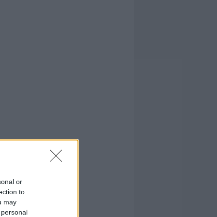
sonal or
ection to
ou may
 personal