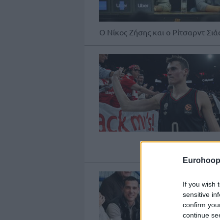
Ο Νίκος Ζήσης και ο Ρίτσαρντ Σι
Eurohoop
If you wish 
sensitive in
confirm you
continue se