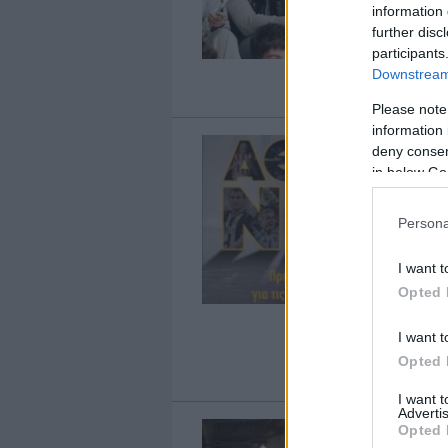
information 
further disc
participants
Downstream 
Please note
information 
deny consent
in below Go
Persona
I want t
Opted 
I want t
Opted 
I want 
Advertis
Opted 