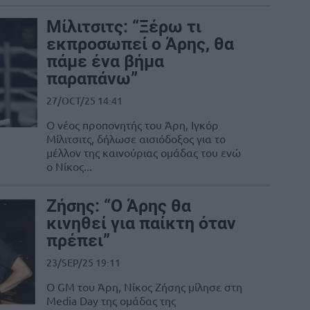
Μίλιτσιτς: “Ξέρω τι
εκπροσωπεί ο Άρης, θα
πάμε ένα βήμα
παραπάνω”
27/OCT/25 14:41
Ο νέος προπονητής του Άρη, Ιγκόρ
Μίλιτσιτς, δήλωσε αισιόδοξος για το
μέλλον της καινούριας ομάδας του ενώ
ο Νίκος...
Ζήσης: “Ο Άρης θα
κινηθεί για παίκτη όταν
πρέπει”
23/SEP/25 19:11
Ο GM του Άρη, Νίκος Ζήσης μίλησε στη
Media Day της ομάδας της