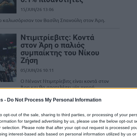
15/JUN/26 13:06
άο καλωσόρισαν τον Βασίλη Σπανούλη στον Άρη.
Ντιμιτρίεβιτς: Κοντά
στον Άρη ο παλιός
συμπαίκτης του Νίκου
Ζήση
05/JUN/26 10:11
Ο Νέναντ Ντιμιτρίεβιτς είναι κοντά στον
Άρη και θα αποτελέσει μία ηχηρή
μεταγραφή του Βασίλη Σπανούλη...
s -
Do Not Process My Personal Information
Σπανούλης, Ζήσης και
to opt-out of the sale, sharing to third parties, or processing of your per
Ντικούδης είδαν παρέα
formation for targeted advertising by us, please use the below opt-out s
την Εθνική Παμπαίδων
r selection. Please note that after your opt-out request is processed y
eing interest-based ads based on personal information utilized by us or
05/APR/26 19:41