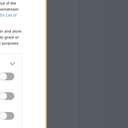
out of the
 downstream
B’s List of
er and store
to grant or
ed purposes