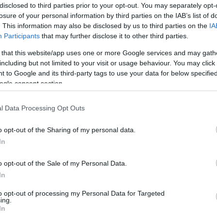
disclosed to third parties prior to your opt-out. You may separately opt-
Οι Βασίλης Σπανούλης, Νίκος Ζήσης και
losure of your personal information by third parties on the IAB’s list of
Δήμος Ντικούδης, παρακολούθησαν
. This information may also be disclosed by us to third parties on the
IA
μαζί το φιλικό ματς της Εθνικής
Participants
that may further disclose it to other third parties.
Παμπαίδων της Ελλάδας απέναντι...
 that this website/app uses one or more Google services and may gath
including but not limited to your visit or usage behaviour. You may click 
Αθέατες Νίκες:
 to Google and its third-party tags to use your data for below specifi
Προσωπικές μαρτυρίες
ogle consent section.
αθλητών για τις μάχες
που δεν είδε ποτέ
l Data Processing Opt Outs
κανένας
o opt-out of the Sharing of my personal data.
14/MAR/26 10:04
In
Το βιβλίο των Αλέξη Σπυρόπουλου και
Γιώργου Αδαμόπουλου από την
o opt-out of the Sale of my Personal Data.
MVPublications, με ένα ένα μωσαϊκό
In
από συγκλονιστικές καταθέσεις ψυχής...
to opt-out of processing my Personal Data for Targeted
ing.
Ζήσης για Σπανούλη &
In