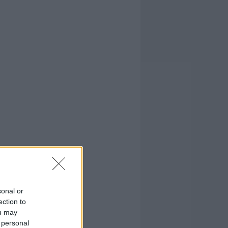
sonal or
ection to
ou may
 personal