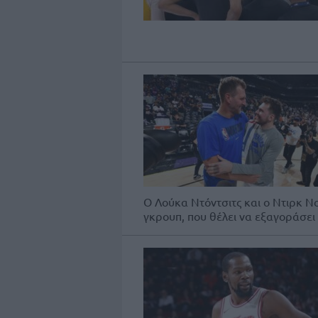
Ο Λούκα Ντόντσιτς και ο Ντιρκ Νο
γκρουπ, που θέλει να εξαγοράσει τ