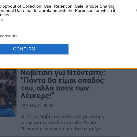
Καρμέλο Άντονι: Η
o opt-out of Collection, Use, Retention, Sale, and/or Sharing
ersonal Data that Is Unrelated with the Purposes for which it
αμοιβαία εκτίμηση των
lected.
In
δύο Hall of Famers!
15/MAY/25 12:13
consents
"Ντιρκ μου"... "Καρμέλο μου": η
αμοιβαία εκτίμηση των δύο Hall of
CONFIRM
Famers!
Νοβίτσκι για Ντόντσιτς:
“Πάντα θα είμαι οπαδός
του, αλλά ποτέ των
Λέικερς!”
22/FEB/25 09:50
Ο Ντιρκ Νοβίτσκι εκθείασε για ακόμη
μία φορά τον καλό του φίλο Λούκα
Ντόντσιτς, τον οποίο και θα στηρίζει...