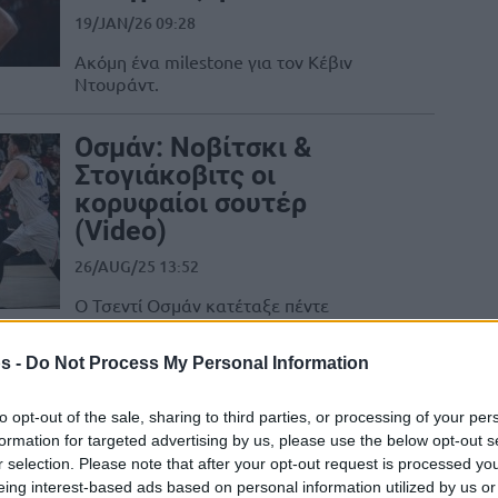
19/JAN/26 09:28
Ακόμη ένα milestone για τον Κέβιν
Ντουράντ.
Οσμάν: Νοβίτσκι &
Στογιάκοβιτς οι
κορυφαίοι σουτέρ
(Video)
26/AUG/25 13:52
Ο Τσεντί Οσμάν κατέταξε πέντε
κορυφαίους Ευρωπαίους σουτέρ, με τον
Ντιρκ Νοβίτσκι να κερδίζει την 1η θέση
s -
Do Not Process My Personal Information
στις προτιμήσεις...
to opt-out of the sale, sharing to third parties, or processing of your per
Σρέντερ: “Η Γερμανία δεν
formation for targeted advertising by us, please use the below opt-out s
θα με αγαπήσει ποτέ
r selection. Please note that after your opt-out request is processed y
όπως τον Ντιρκ, επειδή
eing interest-based ads based on personal information utilized by us or