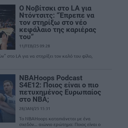
Ο Νοβίτσκι στο LA για
Ντόντσιτς: “Έπρεπε να
τον στηρίξω στο νέο
κεφάλαιο της καριέρας
του”
11/FEB/25 09:28
" στο LA για να στηρίξει τον καλό του φίλο,
NBAHoops Podcast
S4E12: Ποιος είναι ο πιο
πετυχημένος Ευρωπαίος
στο ΝΒΑ;
28/JAN/25 15:31
Το NBAHoops καταπιάνεται με ένα
σχεδόν... αιώνιο ερώτημα: Ποιος είναι ο