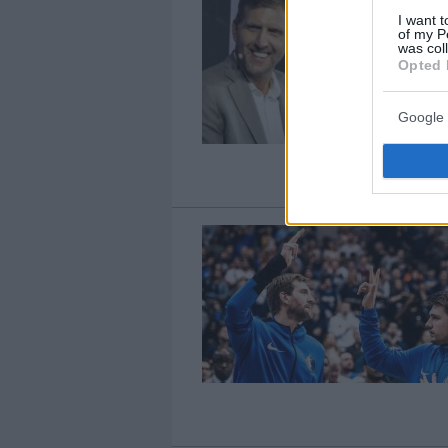
I want t
of my P
was col
Opted 
Google 