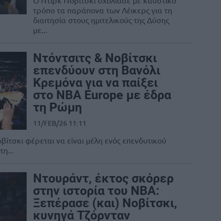
Ο Ντιρκ Νοβίτσκι σχολίασε με καυστικό
τρόπο τα παράπονα των Λέικερς για τη
διαιτησία στους ημιτελικούς της Δύσης
με...
Ντόντσιτς & Νοβίτσκι
επενδύουν στη Βανόλι
Κρεμόνα για να παίξει
στo NBA Europe με έδρα
τη Ρώμη
11/FEB/26 11:11
βίτσκι φέρεται να είναι μέλη ενός επενδυτικού
η...
Ντουράντ, έκτος σκόρερ
στην ιστορία του NBA:
Ξεπέρασε (και) Νοβίτσκι,
κυνηγά Τζόρνταν