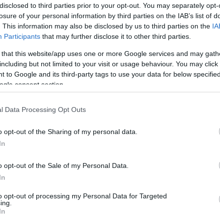
disclosed to third parties prior to your opt-out. You may separately opt-
έχω σκούρο δέρμα”
losure of your personal information by third parties on the IAB’s list of
21/AUG/25 13:35
. This information may also be disclosed by us to third parties on the
IA
Participants
that may further disclose it to other third parties.
Ο Ντένις Σρέντερ έχει οδηγήσει τη
Γερμανία σε δύο σπουδαίες επιτυχίες
 that this website/app uses one or more Google services and may gath
διαδεχόμενος τον Ντιρκ Νοβίτσκι στον
including but not limited to your visit or usage behaviour. You may click 
ηγετικό ρόλο, ωστόσο...
 to Google and its third-party tags to use your data for below specifi
ogle consent section.
Ντιρκ Νοβίτσκι: Ένα
“flashback” στην καριέρα
l Data Processing Opt Outs
του θρυλικού Γερμανού,
o opt-out of the Sharing of my personal data.
που έκλεισε τα 47
In
(Video)
19/JUN/25 11:41
o opt-out of the Sale of my Personal Data.
In
(19/6) τα 47 του χρόνια και το Eurohoops κάνει
.
to opt-out of processing my Personal Data for Targeted
ing.
In
Ντιρκ Νοβίτσκι &