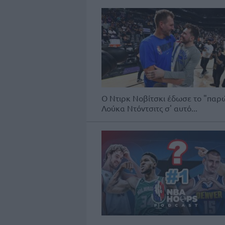
Ο Ντιρκ Νοβίτσκι έδωσε το "παρών
Λούκα Ντόντσιτς σ' αυτό...