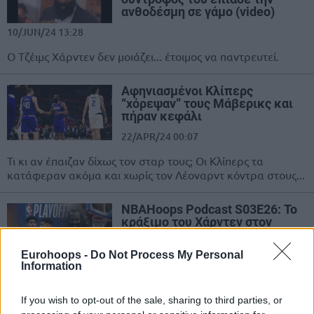
ανθοδέσμη σε γάμο (video)
10/JUN/24 13:28
Ο Τζέιμς Χάρντεν δεν μοιάζει... έτοιμος να παντρευτεί.
Αφηνιασμένοι Κλίπερς
“χόρεψαν” τους Μάβερικς και
πήραν κεφάλι
22/APR/24 00:07
Τι κι αν έπαιζαν δίχως τον σταρ τους; Οι Κλίπερς τα
κατάφεραν ακόμα και χωρίς τον Λέοναρντ κόντρα στους...
NBAHoops Podcast S03E26: Το
κράξιμο του Χάρντεν στον
Γιάννη και η… χαμένη μπάλα
Μπακς-Πέισερς!
Eurohoops -
Do Not Process My Personal
Information
20/APR/24 13:49
Τα σύγχρονα beefs (που λέμε και στο χωριό μας) στο ΝΒΑ
If you wish to opt-out of the sale, sharing to third parties, or
που προκάλεσαν ίντριγκα. Το NBAHoops Podcast θυμάται