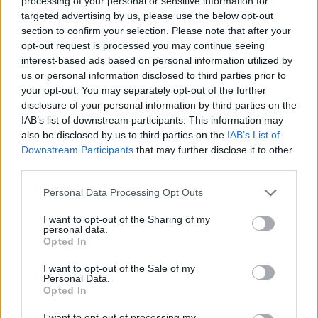
processing of your personal or sensitive information for
τις...
targeted advertising by us, please use the below opt-out
section to confirm your selection. Please note that after your
Οι 30άρες έγιναν (ιστορική)
opt-out request is processed you may continue seeing
ρουτίνα για τον Σέι Γκίλτζιους-
interest-based ads based on personal information utilized by
Αλεξάντερ!
us or personal information disclosed to third parties prior to
21/MAR/24 16:54
your opt-out. You may separately opt-out of the further
disclosure of your personal information by third parties on the
Ο σταρ των Θάντερ έφτασε τα ξημερώματα της Πέμπτης
IAB’s list of downstream participants. This information may
(21/3) τα 50 ματς με 30+ πόντους στη σεζόν και...
also be disclosed by us to third parties on the
IAB’s List of
Downstream Participants
that may further disclose it to other
Η τρέλα δεν πάει στα βουνά: Ο
third parties.
Χάρντεν προσπάθησε να κόψει
σουτ του Καουάι!!! (video)
Please note that this website/app uses one or more Google
Personal Data Processing Opt Outs
services and may gather and store information including but
21/MAR/24 13:45
not limited to your visit or usage behaviour. You may click to
I want to opt-out of the Sharing of my
personal data.
Ο Τζέιμς Χάρντεν προσπάθησε να κόψει σουτ τριών
grant or deny consent to Google and its third-party tags to
Opted In
πόντων του Καουάι Λέοναρντ! Όχι, δεν έγινε σε προπόνηση
use your data for below specified purposes in below Google
των Κλίπερς......
consent section.
I want to opt-out of the Sale of my
Personal Data.
Opted In
Τζος Χαρτ: Ο νέος “Ironman” του
ΝΒΑ, με επιδόσεις σαν σέντερ
I want to opt-out of processing my