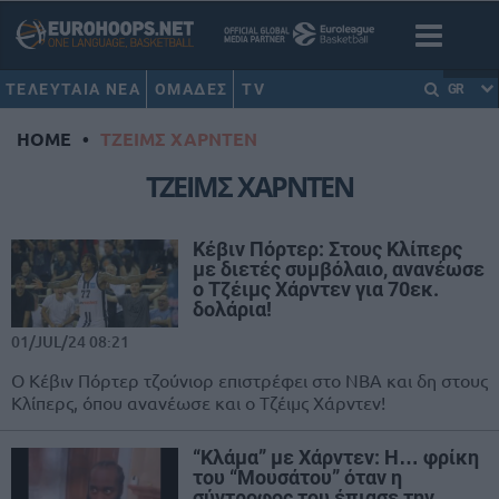
ΤΕΛΕΥΤΑΙΑ ΝΕΑ
ΟΜΑΔΕΣ
TV
GR
HOME
•
ΤΖΕΙΜΣ ΧΑΡΝΤΕΝ
ΤΖΕΙΜΣ ΧΑΡΝΤΕΝ
Κέβιν Πόρτερ: Στους Κλίπερς
με διετές συμβόλαιο, ανανέωσε
ο Τζέιμς Χάρντεν για 70εκ.
δολάρια!
01/JUL/24 08:21
Ο Κέβιν Πόρτερ τζούνιορ επιστρέφει στο ΝΒΑ και δη στους
Κλίπερς, όπου ανανέωσε και ο Τζέιμς Χάρντεν!
“Κλάμα” με Χάρντεν: Η… φρίκη
του “Μουσάτου” όταν η
σύντροφος του έπιασε την