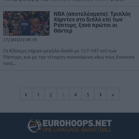
ΝΒΑ (αποτελέσματα): Τριπλός
Χάρντεν στο διπλό επί των
Ράπτορς, ξανά πρώτοι οι
Θάντερ
27/JAN/24 08:39
Οι Κλίπερς πήραν μεγάλο διπλό με 127-107 επί των
Ράπτορς και με την τέταρτη συνεχόμενη νίκη τους έπιασαν
τους...
‹
›
1
2
3
4
5
»