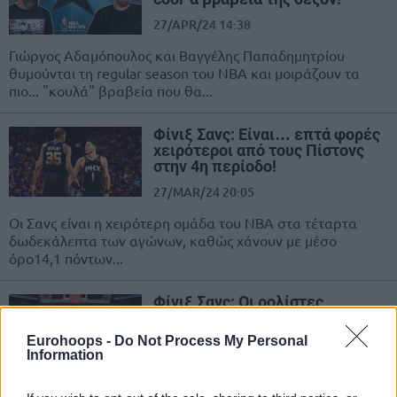
27/APR/24 14:38
Γιώργος Αδαμόπουλος και Βαγγέλης Παπαδημητρίου
θυμούνται τη regular season του ΝΒΑ και μοιράζουν τα
πιο... "κουλά" βραβεία που θα...
Φίνιξ Σανς: Είναι… επτά φορές
χειρότεροι από τους Πίστονς
στην 4η περίοδο!
27/MAR/24 20:05
Οι Σανς είναι η χειρότερη ομάδα του ΝΒΑ στα τέταρτα
δωδεκάλεπτα των αγώνων, καθώς χάνουν με μέσο
όρο14,1 πόντων...
Φίνιξ Σανς: Οι ρολίστες
“μίλησαν” κι έκαναν τη δουλειά
κόντρα στους Λέικερς!
Eurohoops -
Do Not Process My Personal
Information
26/FEB/24 00:07
Οι Σανς ανέβηκαν στην 7η θέση της Δύσης, με το σπουδαίο