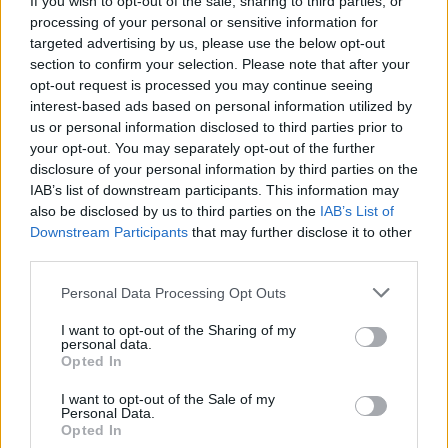
If you wish to opt-out of the sale, sharing to third parties, or
νταμπλ νταμπλ του Νούρκιτς και τη βοήθεια των...
processing of your personal or sensitive information for
targeted advertising by us, please use the below opt-out
Κέβιν Ντουράντ: Πιο
section to confirm your selection. Please note that after your
αποτελεσματικός, πιο “πασέρ”
opt-out request is processed you may continue seeing
αλλά και πιο… ενοχλημένος
interest-based ads based on personal information utilized by
30/DEC/23 12:48
us or personal information disclosed to third parties prior to
your opt-out. You may separately opt-out of the further
Ο Ντουράντ παρέδωσε τα ξημερώματα του Σαββάτου
disclosure of your personal information by third parties on the
(30/12) ένα ακόμη "σεμινάριο" ασίστ, μετά το ρεκόρ
IAB’s list of downstream participants. This information may
καριέρας του σε τελικές...
also be disclosed by us to third parties on the
IAB’s List of
Downstream Participants
that may further disclose it to other
ΛεΜπρον – Ντουράντ:
third parties.
Αντίπαλοι στο παρκέ,
“συμπαίκτες” στον “αγώνα” με
Please note that this website/app uses one or more Google
Personal Data Processing Opt Outs
τον… χρόνο
services and may gather and store information including but
not limited to your visit or usage behaviour. You may click to
I want to opt-out of the Sharing of my
06/DEC/23 17:57
personal data.
grant or deny consent to Google and its third-party tags to
Opted In
Τα ξημερώματα της Τετάρτης (6/12) ο ένας πανηγύρισε και
use your data for below specified purposes in below Google
προκρίθηκε στην 4αδα του In-Season τουρνουά. Ο Τζέιμς
consent section.
I want to opt-out of the Sale of my
και ο...
Personal Data.
Opted In