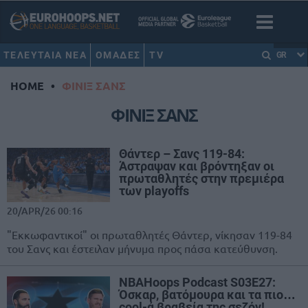
ΤΕΛΕΥΤΑΙΑ ΝΕΑ
ΟΜΑΔΕΣ
TV
GR
HOME
•
ΦΙΝΙΞ ΣΑΝΣ
ΦΙΝΙΞ ΣΑΝΣ
Θάντερ – Σανς 119-84:
Άστραψαν και βρόντηξαν οι
πρωταθλητές στην πρεμιέρα
των playoffs
20/APR/26 00:16
"Εκκωφαντικοί" οι πρωταθλητές Θάντερ, νίκησαν 119-84
του Σανς και έστειλαν μήνυμα προς πάσα κατεύθυνση.
NBAHoops Podcast S03E27:
Όσκαρ, βατόμουρα και τα πιο…
cool-ά βραβεία της σεζόν!