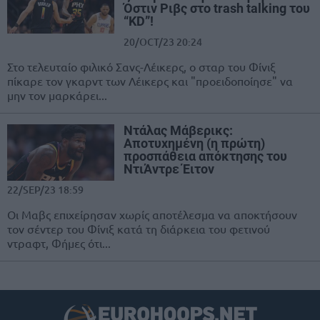
Όστιν Ριβς στο trash talking του
“KD”!
20/OCT/23 20:24
Στο τελευταίο φιλικό Σανς-Λέικερς, ο σταρ του Φίνιξ
πίκαρε τον γκαρντ των Λέικερς και "προειδοποίησε" να
μην τον μαρκάρει...
Ντάλας Μάβερικς:
Αποτυχημένη (η πρώτη)
προσπάθεια απόκτησης του
ΝτιΆντρε Έιτον
22/SEP/23 18:59
Οι Μαβς επιχείρησαν χωρίς αποτέλεσμα να αποκτήσουν
τον σέντερ του Φίνιξ κατά τη διάρκεια του φετινού
ντραφτ, Φήμες ότι...