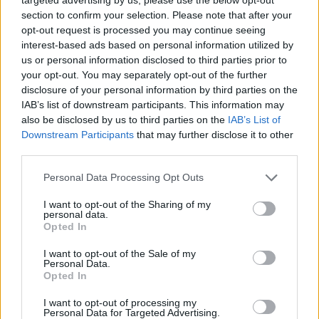
των ανερχόμενων παικτών στο Ευρωμπάσκετ U18.
section to confirm your selection. Please note that after your
opt-out request is processed you may continue seeing
Ο ΝτεΤζούλιους στην
interest-based ads based on personal information utilized by
Μπεσίκτας!
us or personal information disclosed to third parties prior to
your opt-out. You may separately opt-out of the further
01/AUG/26 10:55
disclosure of your personal information by third parties on the
Ο Ντέιβιντ ΝτεΤζούλιους
IAB’s list of downstream participants. This information may
ανακοινώθηκε από την Μπεσίκτας...
also be disclosed by us to third parties on the
IAB’s List of
Downstream Participants
that may further disclose it to other
third parties.
Χάποελ Ιερουσαλήμ: Επίσημα ο
Σέικ Μίλτον για ένα χρόνο
Please note that this website/app uses one or more Google
Personal Data Processing Opt Outs
31/JUL/26 11:13
services and may gather and store information including but
not limited to your visit or usage behaviour. You may click to
I want to opt-out of the Sharing of my
Η Χάποελ Ιερουσαλήμ ανακοίνωσε
personal data.
grant or deny consent to Google and its third-party tags to
μία σπουδαία μεταγραφή, καθώς
Opted In
use your data for below specified purposes in below Google
απέκτησε τον Σέικ Μίλτον για ένα
consent section.
χρόνο...
I want to opt-out of the Sale of my
Personal Data.
Opted In
Νουά για Άρη: “Τιμή μου που
φόρεσα αυτήν τη φανέλα,
I want to opt-out of processing my
Personal Data for Targeted Advertising.
πίστευα θα ήταν για πολλά