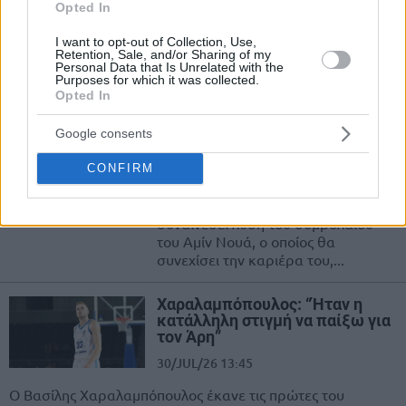
Opted In
χρόνια”
31/JUL/26 08:20
I want to opt-out of Collection, Use,
Retention, Sale, and/or Sharing of my
Ο Αμίν Νουά αποχαιρέτησε τον Άρη και τους φιλάθλους
Personal Data that Is Unrelated with the
Purposes for which it was collected.
του.
Opted In
Αμίν Νουά: Τέλος από τον Άρη,
Google consents
τον ανακοίνωσε η Μάλαγα
CONFIRM
30/JUL/26 17:20
Ο Άρης ανακοίνωσε την κοινή
συναινέσει λύση του συμβολαίου
του Αμίν Νουά, ο οποίος θα
συνεχίσει την καριέρα του,...
Χαραλαμπόπουλος: “Ήταν η
κατάλληλη στιγμή να παίξω για
τον Άρη”
30/JUL/26 13:45
Ο Βασίλης Χαραλαμπόπουλος έκανε τις πρώτες του