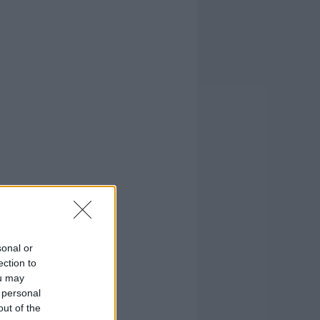
sonal or
ection to
ou may
 personal
out of the