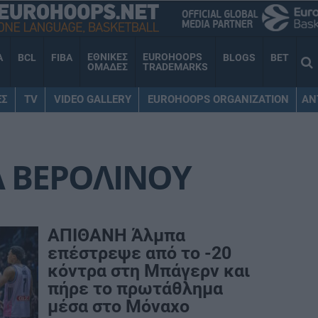
ΕΘΝΙΚΕΣ
EUROHOOPS
A
BCL
FIBA
BLOGS
BET
ΟΜΑΔΕΣ
TRADEMARKS
ΕΣ
TV
VIDEO GALLERY
EUROHOOPS ORGANIZATION
AN
 ΒΕΡΟΛΙΝΟΥ
ΑΠΙΘΑΝΗ Άλμπα
επέστρεψε από το -20
κόντρα στη Μπάγερν και
πήρε το πρωτάθλημα
μέσα στο Μόναχο