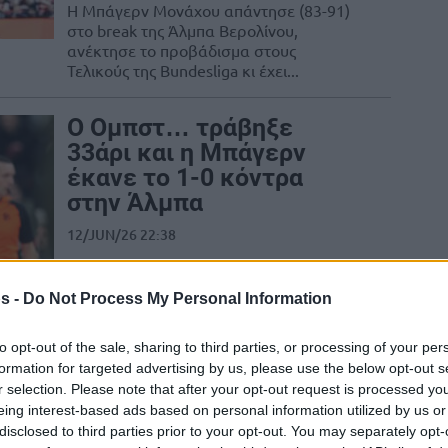
Η Μπάγερν Μονάχου απάντησε (83-91)
στο break της Άλμπα Βερολίνου,
ανέκτησε το προβάδισμα στους
Τελικούς της Bundesliga κι έχει...
Ο Ομπστ… τράβηξε
33άρι και η Μπάγερν
έκανε το 1-0 κόντρα
στην Άλμπα
12/JUN/26 22:38
Η Μπάγερν έκανε το 1-0 στους τελικούς
της Γερμανίας με αντίπαλο την Άλμπα
s -
Do Not Process My Personal Information
Βερολίνου.
to opt-out of the sale, sharing to third parties, or processing of your per
Άλμπα – ΑΕΚ 88-93:
formation for targeted advertising by us, please use the below opt-out s
Πρώτη και μοναδική
r selection. Please note that after your opt-out request is processed y
eing interest-based ads based on personal information utilized by us or
αήττητη, πάει με
disclosed to third parties prior to your opt-out. You may separately opt-
πλεονέκτημα έδρας