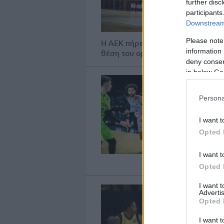
further disc
participants
Downstream 
Please note
Η ΑΕΚ πήρε τη νίκη στην παράταση
information 
θέση του ομίλου της, η...
deny consent
in below Go
Persona
I want t
Opted 
I want t
Opted 
I want 
Advertis
Opted 
I want t