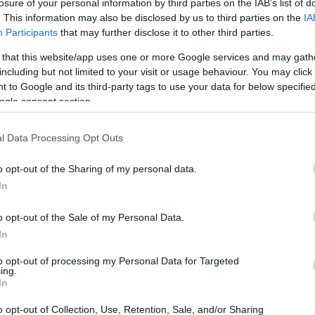
losure of your personal information by third parties on the IAB’s list of
στους “8” του BCL!
. This information may also be disclosed by us to third parties on the
IA
Participants
that may further disclose it to other third parties.
18/MAR/26 21:22
 that this website/app uses one or more Google services and may gath
 στο Βερολίνο (93-88) και τερμάτισε στην 1η
including but not limited to your visit or usage behaviour. You may click 
 to Google and its third-party tags to use your data for below specifi
ogle consent section.
BCL: ΑΕΚ και Άλμπα
προκρίθηκαν στους “8”
l Data Processing Opt Outs
του BCL, πρώτη ήττα για
Μπανταλόνα
o opt-out of the Sharing of my personal data.
In
10/FEB/26 22:08
Στα προημιτελικά του BCL προκρίθηκαν
o opt-out of the Sale of my Personal Data.
η ΑΕΚ και η Άλμπα Βερολίνου.
In
to opt-out of processing my Personal Data for Targeted
ΑΕΚ – Άλμπα 88-80:
ing.
“Βασίλισσα” ξανά, με
In
σκόρερ Μπάρτλεϊ και
o opt-out of Collection, Use, Retention, Sale, and/or Sharing