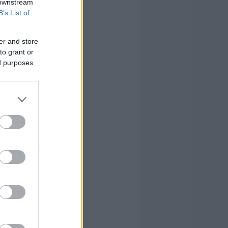
 downstream
B’s List of
er and store
to grant or
ed purposes