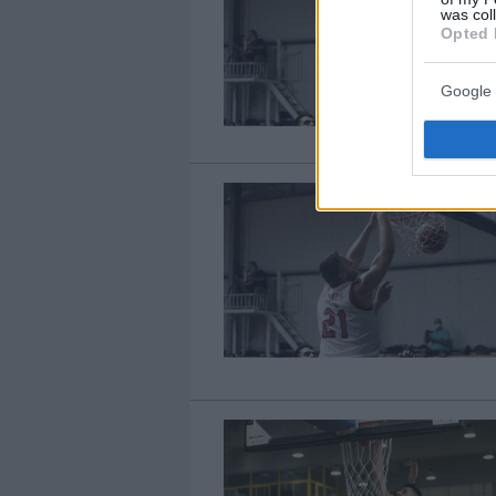
was col
Opted 
Google 