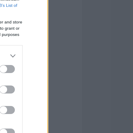
B’s List of
er and store
to grant or
ed purposes