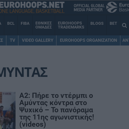
ΕΘΝΙΚΕΣ
EUROHOOPS
A
BCL
FIBA
BLOGS
BET
ΟΜΑΔΕΣ
TRADEMARKS
ΕΣ
TV
VIDEO GALLERY
EUROHOOPS ORGANIZATION
AN
ΜΥΝΤΑΣ
Α2: Πήρε το ντέρμπι ο
Αμύντας κόντρα στο
Ψυχικό – Το πανόραμα
της 11ης αγωνιστικής!
(videos)