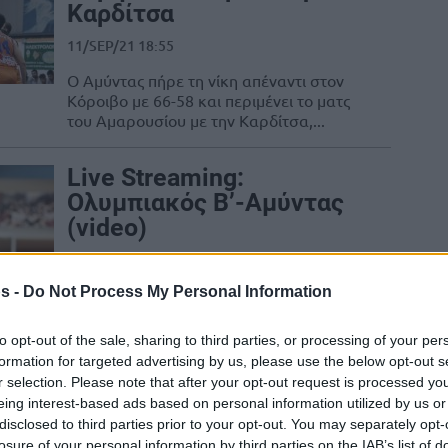
Καρδίτσα
11/SEP/21 18:55
Ο Αμύντας πήρε τη νίκη απέναντι στον
Κόροιβο με 66-58 και περιμένει το ματς
του Αμαρουσίου με την Καρδίτσα,...
Live Streaming:
Ολυμπιακός Β’-Αμύντας
(video)
09/JUN/21 14:26
s -
Do Not Process My Personal Information
Ο Ολυμπιακός Β' αντιμετωπίζει εντός
έδρας τον Αμύντα για την τρίτη
αγωνιστική του Β' γύρου στην Α2 (09/06
to opt-out of the sale, sharing to third parties, or processing of your per
17:00)...
formation for targeted advertising by us, please use the below opt-out s
r selection. Please note that after your opt-out request is processed y
eing interest-based ads based on personal information utilized by us or
Α2: Παίκτης του Αμύντα
disclosed to third parties prior to your opt-out. You may separately opt-
έριξε μπουνιά στα
losure of your personal information by third parties on the IAB’s list of