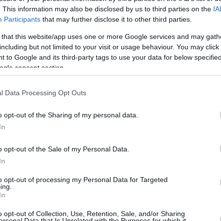
προστατευτικά και
. This information may also be disclosed by us to third parties on the
IA
τραυματίστηκε (video)
Participants
that may further disclose it to other third parties.
08/MAY/21 19:47
 that this website/app uses one or more Google services and may gath
including but not limited to your visit or usage behaviour. You may click 
Ο Ανδρέας Κανονίδης δεν έλεγξε τα
 to Google and its third-party tags to use your data for below specifi
νεύρα του και χτύπησε το χέρι του μετά
ogle consent section.
από χαμένο καλάθι.
l Data Processing Opt Outs
Α2: O Aμύντας έβαλε
“φρένο” στον Ολυμπιακό
o opt-out of the Sharing of my personal data.
Β´
In
08/MAY/21 19:03
o opt-out of the Sale of my Personal Data.
Ο Ολυμπιακός Β' δεν τα κατάφερε στο
In
κλειστό της Πυρκάλ, με τον Αμύντα να
επικρατεί των Πειραιωτών μετά από...
to opt-out of processing my Personal Data for Targeted
ing.
In
Live TV: Αμύντας –
o opt-out of Collection, Use, Retention, Sale, and/or Sharing
Ολυμπιακός Β’
ersonal Data that Is Unrelated with the Purposes for which it