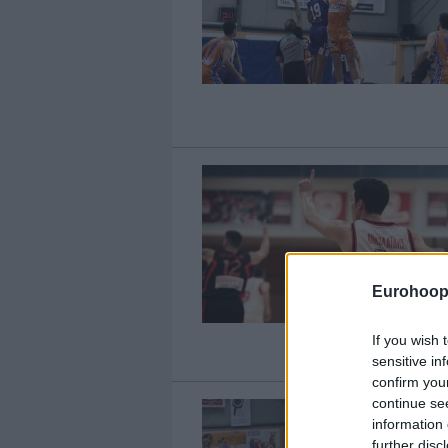
Eurohoop
If you wish 
sensitive in
confirm you
continue se
information 
further disc