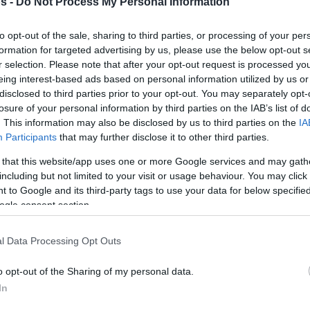
s -
Do Not Process My Personal Information
κι όλας χρονιά του στο ΝΒΑ σε
πρωταγωνιστή των...
to opt-out of the sale, sharing to third parties, or processing of your per
formation for targeted advertising by us, please use the below opt-out s
r selection. Please note that after your opt-out request is processed y
Τα ρεκόρ δεν έχουν
eing interest-based ads based on personal information utilized by us or
ταβάνι για τον Γιάννη
disclosed to third parties prior to your opt-out. You may separately opt-
(video)
losure of your personal information by third parties on the IAB’s list of
. This information may also be disclosed by us to third parties on the
IA
10/MAR/15 10:54
Participants
that may further disclose it to other third parties.
Ο rising star των Μιλγουόκι Μπακς,
 that this website/app uses one or more Google services and may gath
Γιάννης Αντετοκούνμπο, συνεχίζει να
including but not limited to your visit or usage behaviour. You may click 
κλέβει καρδιές στον μαγικό κόσμο του
 to Google and its third-party tags to use your data for below specifi
ΝΒΑ, πραγματοποιώντας νέο...
ogle consent section.
ΚΑΣΤΡΙΤΗΣ: “Δεν
l Data Processing Opt Outs
χρειάζεται να μιλάμε
πολύ”
o opt-out of the Sharing of my personal data.
In
08/MAR/15 12:40