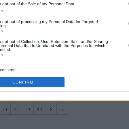
Ο Αρκαδικός, αν και δυσκολεύτηκε,
o opt-out of the Sale of my Personal Data.
πήρε μια πολύ σημαντική νίκη επί του
In
ΟΦΗ για την 18η αγωνιστική της Α2,...
to opt-out of processing my Personal Data for Targeted
ing.
Ουίγγινς, Γκομπέρτ και
In
Γιάννης έλαμψαν
o opt-out of Collection, Use, Retention, Sale, and/or Sharing
ersonal Data that Is Unrelated with the Purposes for which it
14/FEB/15 13:02
lected.
In
Ο Καναδός Άντριου Ουίγγινς σημείωσε
22 πόντους, ο Γάλλος σέντερ Ρούντι
Γκομπέρ σημείωσε 18 πόντους, 12
consents
ριμπάουντ και 3...
CONFIRM
›
21
22
23
24
»