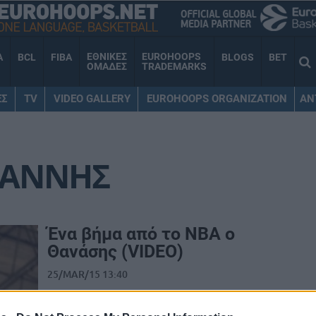
ΕΘΝΙΚΕΣ
EUROHOOPS
A
BCL
FIBA
BLOGS
BET
ΟΜΑΔΕΣ
TRADEMARKS
ΕΣ
TV
VIDEO GALLERY
EUROHOOPS ORGANIZATION
AN
ΙΑΝΝΗΣ
Ένα βήμα από το ΝΒΑ ο
Θανάσης (VIDEO)
25/MAR/15 13:40
Ο Γιάννης Αντετοκούνμπο έχει
καταφέρει να εξελιχθεί από τη δεύτερη