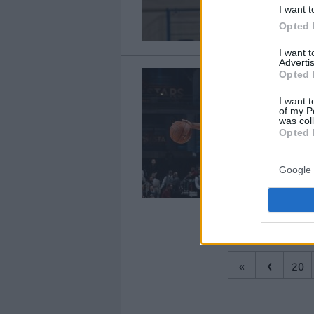
I want t
Opted 
I want 
Advertis
Opted 
I want t
of my P
was col
Opted 
Google 
‹
«
20