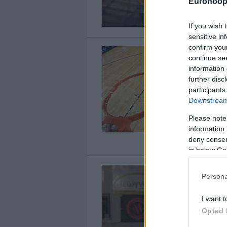
Eurohoop
If you wish 
sensitive in
confirm you
continue se
information 
further disc
participants
Downstream 
Please note
information 
deny consent
in below Go
Persona
I want t
Opted 