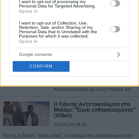
I want to opt-out of processing my
πρωτάθλημα, Μαϊάμι το
Personal Data for Targeted Advertising.
καλύτερο μέρος για αυτό”
Opted In
16/JUL/26 22:20
I want to opt-out of Collection, Use,
Retention, Sale, and/or Sharing of my
Οι Μαϊάμι Χιτ παρουσίασαν τον Γιάννη Αντετοκούνμπο που
Personal Data that Is Unrelated with the
θα φοράει πλέον το Νούμερο 7 και εξέφρασε τη θέλησή
Purposes for which it was collected.
Opted In
του,...
Google consents
Γιάννης: Πάτησε παρκέ για τους
Χιτ (video & photo)
CONFIRM
16/JUL/26 19:21
Η "πρώτη" του Γιάννη
Αντετοκούνμπο με τους Μαϊάμι Χιτ.
Ο Γιάννης Αντετοκούνμπο στο
Μαϊάμι: “Είμαι ενθουσιασμένος”
(Video)
16/JUL/26 08:42
Με τη λεζάντα "είναι εδώ", οι Μαϊάμι Χιτ υποδέχτηκαν τον