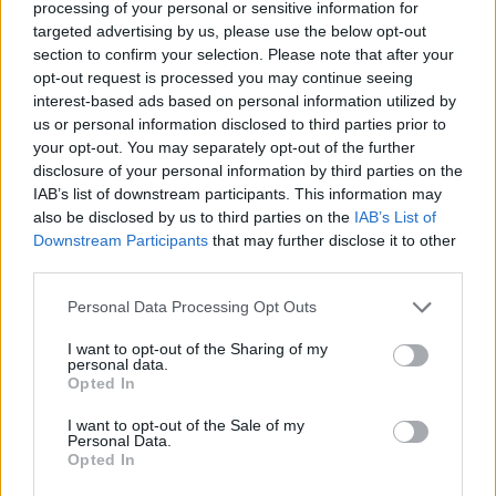
processing of your personal or sensitive information for
από την παρουσίασή του,...
targeted advertising by us, please use the below opt-out
section to confirm your selection. Please note that after your
Τρις Κριστάκης: Η ομογενής
opt-out request is processed you may continue seeing
δημοσιογράφος που μίλησε με
interest-based ads based on personal information utilized by
τον Γιάννη στα ελληνικά κατά
us or personal information disclosed to third parties prior to
την παρουσίαση του
your opt-out. You may separately opt-out of the further
17/JUL/26 10:39
disclosure of your personal information by third parties on the
IAB’s list of downstream participants. This information may
Ο Γιάννης Αντετοκούνμπο παρουσιάστηκε από τους Μαϊάμι
also be disclosed by us to third parties on the
IAB’s List of
Χιτ και στη συνέντευξη Τύπου μίλησε και στα ελληνικά...
Downstream Participants
that may further disclose it to other
third parties.
Γιάννης για ΛεΜπρόν & Χιτ: “Αν
συμβεί θα ήμουν πολύ
Please note that this website/app uses one or more Google
Personal Data Processing Opt Outs
ενθουσιασμένος”
services and may gather and store information including but
not limited to your visit or usage behaviour. You may click to
I want to opt-out of the Sharing of my
17/JUL/26 08:22
personal data.
grant or deny consent to Google and its third-party tags to
Opted In
Ο ΛεΜπρόν Τζέιμς τόνισε στην πρώτη του εμφάνιση μετά
use your data for below specified purposes in below Google
την αποχώρηση από τους Λέικερς πως, δεν έχει
consent section.
I want to opt-out of the Sale of my
αποφασίσει ακόμα...
Personal Data.
Opted In
Γιάννης: “Να πάρω άλλο ένα