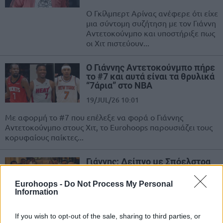
Ο Γκίλμπερτ Αρίνας ανέφερε ότι είχε
μια σύντομη συζήτηση με τον Γιάννη
Αντετοκούνμπο και υποστήριξε πως
οι Χιτ πιστεύουν...
O Γιάννης Αντετοκούνμπο πήρε
το #7 και αυτά είναι τα θρυλικά
“7άρια” στο NBA
19/JUL/26 10:01
Με αφορμή το #7 που επέλεξε να φορά ο Γιάννης
Αντετοκούνμπο στους Χιτ, το Eurohoops παρουσιάζει τους
κορυφαίους παίκτες...
Γιάννης: Δείπνο με Σπόελστρα
και Ράιλι στο Μαϊάμι (photo)
Eurohoops -
Do Not Process My Personal
17/JUL/26 21:12
Information
Μαζί με τους Έρικ Σπόελστρα και
Πατ Ράιλι δείπνησε ο Γιάννης
If you wish to opt-out of the sale, sharing to third parties, or
Αντετοκούνμπο στο Μαϊάμι μετά