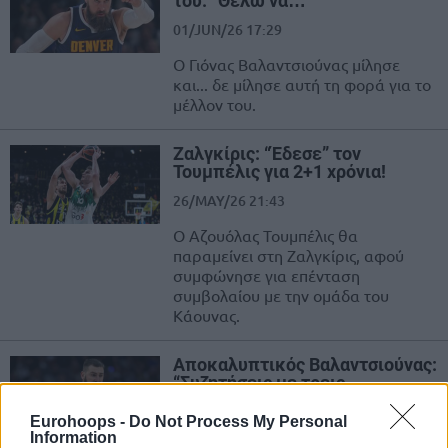
του: “Θέλω να…”
01/JUN/26 17:29
Ο Γιόνας Βαλαντσιούνας μίλησε
και... δε μίλησε αυτή τη φορά για το
μέλλον του.
Ζαλγκίρις: “Έδεσε” τον
Τουμπέλις για 2+1 χρόνια!
26/MAY/26 21:43
Ο Αζουόλας Τουμπέλις θα
παραμείνει στη Ζαλγκίρις, αφού
συμφώνησε για επένταση
συμβολαίου με την ομάδα του
Κάουνας.
Αποκαλυπτικός Βαλαντσιούνας:
“Συζητήσεις με τρεις
ευρωπαϊκές ομάδες, οι
Νάγκετς τον τελευταίο λόγο”
Eurohoops -
Do Not Process My Personal
Information
26/MAY/26 11:43