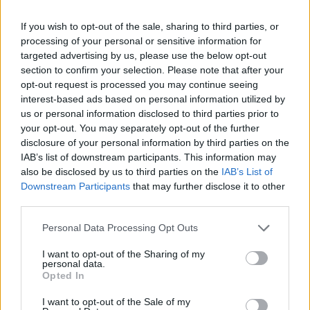
Ο Γιόνας Βαλαντσιούνας μίλησε για το μέλλον του, στο NBA
If you wish to opt-out of the sale, sharing to third parties, or
ή στην Ευρώπη.
processing of your personal or sensitive information for
targeted advertising by us, please use the below opt-out
section to confirm your selection. Please note that after your
Βαλαντσιούνας: “Στην έξοδο
από Νάγκετς, ίσως κι από NBA”
opt-out request is processed you may continue seeing
interest-based ads based on personal information utilized by
18/MAY/26 10:45
us or personal information disclosed to third parties prior to
Δημοσίευμα της κορυφαίας
your opt-out. You may separately opt-out of the further
ιστοσελίδας στο Ντένβερ και σε
disclosure of your personal information by third parties on the
ολόκληρο το Κολοράντο θέλει τον
IAB’s list of downstream participants. This information may
Γιόνας Βαλαντσιούνας να μη
also be disclosed by us to third parties on the
IAB’s List of
συνεχίζει στους...
Downstream Participants
that may further disclose it to other
third parties.
Μαούντο Λο: Νέο συμβόλαιο
Please note that this website/app uses one or more Google
Personal Data Processing Opt Outs
στη Ζαλγκίρις
services and may gather and store information including but
10/MAY/26 11:27
not limited to your visit or usage behaviour. You may click to
I want to opt-out of the Sharing of my
personal data.
grant or deny consent to Google and its third-party tags to
Η Ζαλγκίρις Κάουνας κι ο Μαούντο
Opted In
use your data for below specified purposes in below Google
Λο επέκτειναν τη συνεργασία τους
consent section.
μέχρι το 2028 (1+1).
I want to opt-out of the Sale of my