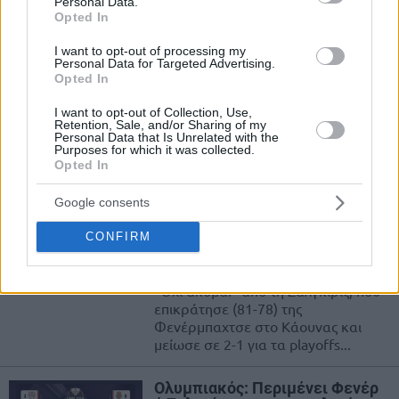
Personal Data.
Opted In
Η Φενέρμπαχτσε αντίπαλος του
Ολυμπιακού: Πήρε το θρίλερ
I want to opt-out of processing my
Personal Data for Targeted Advertising.
στο Κάουνας και στην πρόκριση
Opted In
στο Final Four
08/MAY/26 21:34
I want to opt-out of Collection, Use,
Retention, Sale, and/or Sharing of my
Η Φενέρμπαχτσε επικράτησε (90-94 παρ.) της Ζαλγκίρις
Personal Data that Is Unrelated with the
Purposes for which it was collected.
στο Κάουνας, έκανε το 3-1 στα playoffs και προκρίθηκε
Opted In
στο Final Four...
Google consents
Ζαλγκίρις – Φενέρμπαχτσε 81-
78: Ζωντανή από το -19!
CONFIRM
06/MAY/26 21:10
"Όχι ακόμα!" από τη Ζαλγκίρις, που
επικράτησε (81-78) της
Φενέρμπαχτσε στο Κάουνας και
μείωσε σε 2-1 για τα playoffs...
Ολυμπιακός: Περιμένει Φενέρ