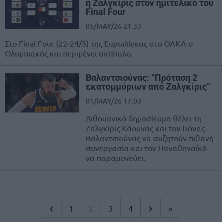
ή Ζαλγκίρις στον ημιτελικό του
Final Four
05/MAY/26 21:33
Στο Final Four (22-24/5) της Ευρωλίγκας στο ΟΑΚΑ ο
Ολυμπιακός και περιμένει αντίπαλο.
Βαλαντσιούνας: “Πρόταση 2
εκατομμύριων από Ζαλγκίρις”
01/MAY/26 17:03
Λιθουανικό δημοσίευμα θέλει τη
Ζαλγκίρις Κάουνας και τον Γιόνας
Βαλαντσιούνας να συζητούν πιθανή
συνεργασία και τον Παναθηναϊκό
να παραμονεύει.
‹
›
1
2
3
4
»