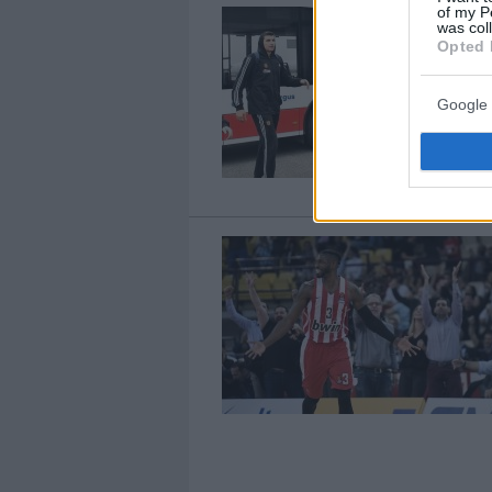
of my P
was col
Opted 
Google 