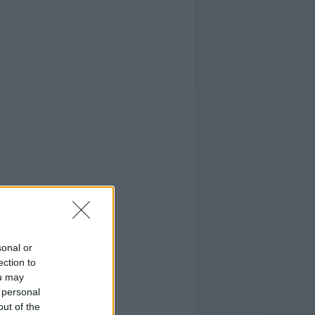
sonal or
ection to
ou may
 personal
out of the