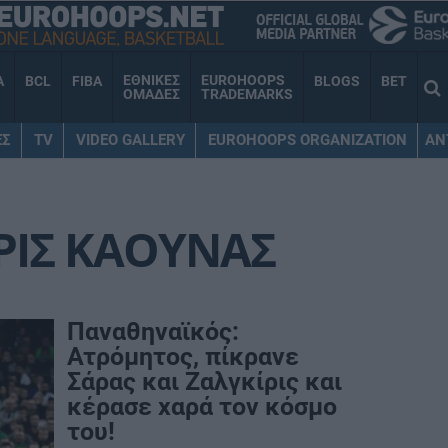
ΕΘΝΙΚΕΣ
EUROHOOPS
A
BCL
FIBA
BLOGS
BET
ΟΜΑΔΕΣ
TRADEMARKS
ΕΣ
TV
VIDEO GALLERY
EUROHOOPS ORGANIZATION
AN
ΡΙΣ ΚΑΟΥΝΑΣ
Παναθηναϊκός:
Ατρόμητος, πίκρανε
Σάρας και Ζαλγκίρις και
κέρασε χαρά τον κόσμο
του!