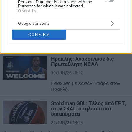
Σλαφτσάκη.
Personal Data that Is Unrelated with the
Purposes for which it was collected.
Opted In
Ηρακλής: Υπέγραψε τον
τέταρτο σκόρερ στην Τουρκία,
Google consents
Τζέιλεν Λεκ
02/JUL/26 11:50
CONFIRM
Ο Ηρακλής ανακοίνωσε την απόκτηση του Τζέιλεν Λεκ.
Ηρακλής: Ανακοίνωσε δις
Πρωταθλητή NCAA
30/JUN/26 10:12
Ενίσχυση με Χασάν Ντιάρα στον
Ηρακλή.
Stoiximan GBL: Τέλος από ΕΡΤ,
στον ΣΚΑΪ τα τηλεοπτικά
δικαιώματα
24/JUN/26 14:24