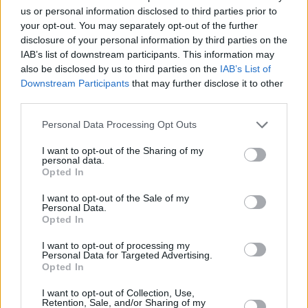
δυναμικότητας & οι θέσεις των
us or personal information disclosed to third parties prior to
ελληνικών ομάδων
your opt-out. You may separately opt-out of the further
13/JUL/26 22:16
disclosure of your personal information by third parties on the
IAB’s list of downstream participants. This information may
Γνωστά έγιναν τα γκρουπ δυναμικότητας του FIBA Europe
also be disclosed by us to third parties on the
IAB’s List of
Cup για τη σεζόν 2026/27.
Downstream Participants
that may further disclose it to other
third parties.
Ηρακλής: Στους ομίλους του
FIBA Europe Cup
Please note that this website/app uses one or more Google
Personal Data Processing Opt Outs
services and may gather and store information including but
07/JUL/26 14:53
not limited to your visit or usage behaviour. You may click to
I want to opt-out of the Sharing of my
personal data.
grant or deny consent to Google and its third-party tags to
Ο Ηρακλής θα αγωνιστεί στους
Opted In
ομίλους του FIBA Europe Cup.
use your data for below specified purposes in below Google
consent section.
I want to opt-out of the Sale of my
Personal Data.
Σλαφτσάκης: Ανακοινώθηκε
Opted In
από τον Ηρακλή κι έκανε το 3/3
στους… μεγάλους της
I want to opt-out of processing my
Θεσσαλονίκης
Personal Data for Targeted Advertising.
Opted In
03/JUL/26 13:10
I want to opt-out of Collection, Use,
Ο Ηρακλής ανακοίνωσε την απόκτηση του Διαμαντή
Retention, Sale, and/or Sharing of my