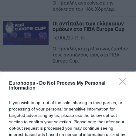
Ο Ηρακλής ανακοίνωσε την
απόκτηση του Νόα Χόρχλερ.
Οι αντίπαλοι των ελληνικών
ομάδων στο FIBA Europe Cup
16/JUL/26 13:16
Ο Ηρακλής και η Μύκονος έμαθαν
τους αντιπάλους τους στο FIBA
Europe Cup.
Ηρακλής: Επιστροφή
Μαστρογιαννόπουλου
Eurohoops -
Do Not Process My Personal
Information
15/JUL/26 17:25
Ο Σαράντης Μαστρογιαννόπουλος
If you wish to opt-out of the sale, sharing to third parties, or
επέστρεψε στον Ηρακλή, που
processing of your personal or sensitive information for
ανακοίνωσε τη συμφωνία για τη νέα
targeted advertising by us, please use the below opt-out
σεζόν.
section to confirm your selection. Please note that after your
opt-out request is processed you may continue seeing
FIBA Europe Cup: Τα γκρουπ
interest-based ads based on personal information utilized by