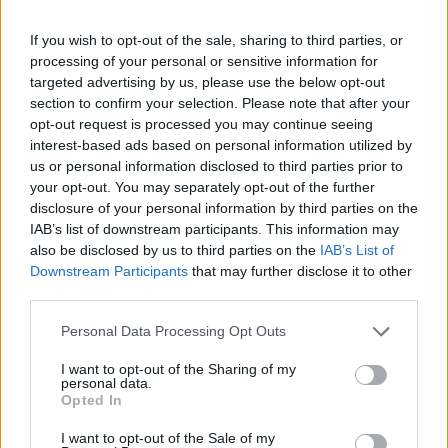
If you wish to opt-out of the sale, sharing to third parties, or
Ολυμπιακός & Παναθηναϊκός:
processing of your personal or sensitive information for
Τα προγραμματισμένα ματς που
είναι να δώσουν στο Ισραήλ
targeted advertising by us, please use the below opt-out
section to confirm your selection. Please note that after your
28/FEB/26 11:28
opt-out request is processed you may continue seeing
Ο Ολυμπιακός και ο Παναθηναϊκός έχουν δύο ματς
interest-based ads based on personal information utilized by
μπροστά τους που είναι προγραμματισμένα να γίνουν στο
us or personal information disclosed to third parties prior to
Ισραήλ.
your opt-out. You may separately opt-out of the further
disclosure of your personal information by third parties on the
IAB’s list of downstream participants. This information may
Μπαρτσελόνα: Κεκλεισμένων
also be disclosed by us to third parties on the
IAB’s List of
και με Χάποελ, αποζημίωση κι
επιστροφή χρημάτων στους
Downstream Participants
that may further disclose it to other
κατόχους διαρκείας κι
third parties.
εισιτηρίων
Please note that this website/app uses one or more Google
Personal Data Processing Opt Outs
13/FEB/26 17:05
services and may gather and store information including but
Κεκλεισμένων των θυρών θα διεξαχθεί το παιχνίδι
not limited to your visit or usage behaviour. You may click to
I want to opt-out of the Sharing of my
personal data.
ανάμεσα στη Μπαρτσελόνα και στη Χάποελ Τελ Αβίβ
grant or deny consent to Google and its third-party tags to
Opted In
(13/3) στο Palau Blaugrana.
use your data for below specified purposes in below Google
consent section.
I want to opt-out of the Sale of my