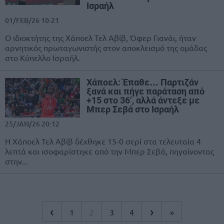
Ισραήλ
01/FEB/26 10:21
Ο ιδιοκτήτης της Χάποελ Τελ Αβίβ, Όφερ Γιανάι, ήταν
αρνητικός πρωταγωνιστής στον αποκλεισμό της ομάδας
στο Κύπελλο Ισραήλ.
Χάποελ: Έπαθε… Παρτιζάν
ξανά και πήγε παράταση από
+15 στο 36’, αλλά άντεξε με
Μπερ Σεβά στο Ισραήλ
25/JAN/26 20:12
Η Χάποελ Τελ Αβίβ δέχθηκε 15-0 σερί στα τελευταία 4
λεπτά και ισοφαρίστηκε από την Μπερ Σεβά, πηγαίνοντας
στην...
‹
›
1
2
3
4
»