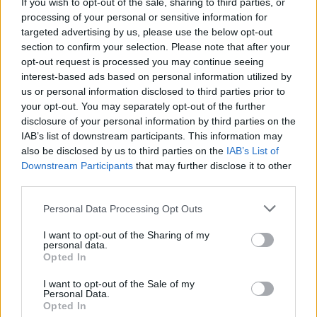
If you wish to opt-out of the sale, sharing to third parties, or
10/FEB/23 15:42
processing of your personal or sensitive information for
targeted advertising by us, please use the below opt-out
Νικ Καλάθης και Σκότι Ουίλμπεκιν βοήθησαν εκ μέρους
section to confirm your selection. Please note that after your
της Φενερμπαχτσέ τις οικογένειες και τα θύματα του
σεισμού της Τουρκίας....
opt-out request is processed you may continue seeing
interest-based ads based on personal information utilized by
us or personal information disclosed to third parties prior to
Φενέρ: Διπλό κορυφής με
your opt-out. You may separately opt-out of the further
100άρα κόντρα στον Ζακ
disclosure of your personal information by third parties on the
Όγκαστ (video)
IAB’s list of downstream participants. This information may
15/JAN/23 15:45
also be disclosed by us to third parties on the
IAB’s List of
Downstream Participants
that may further disclose it to other
Η Φενερμπαχτσέ του Δημήτρη Ιτούδη κέρδισε με το
third parties.
εμφατικό 100-84 εκτός έδρας την Μπούρσασπορ του Ζακ
Όγκαστ για το...
Please note that this website/app uses one or more Google
Personal Data Processing Opt Outs
services and may gather and store information including but
Καλάθης: “Όλοι οι συμπαίκτες
not limited to your visit or usage behaviour. You may click to
I want to opt-out of the Sharing of my
μου ήταν εξαιρετικοί, αυτό μας
personal data.
grant or deny consent to Google and its third-party tags to
κάνει ξεχωριστούς”
Opted In
use your data for below specified purposes in below Google
18/NOV/22 21:23
consent section.
I want to opt-out of the Sale of my
Personal Data.
Για την εξαιρετική απόδοση της ομάδας του μίλησε ο Νικ
Opted In
Καλάθης μετά το εμφατικό 107-77 της Φενερμπαχτσέ επί