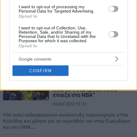
του...
I want to opt-out of processing my
Personal Data for Targeted Advertising.
Opted In
Ιστορική εκκίνηση στην
Ευρωλίγκα για τη Φενέρ του
I want to opt-out of Collection, Use,
Ιτούδη!
Retention, Sale, and/or Sharing of my
Personal Data that Is Unrelated with the
28/OCT/22 21:29
Purposes for which it was collected.
Opted In
Η Φενερμπαχτσέ κέρδισε τον "εμφύλιο" της Ευρωλίγκα με
την Εφές και πραγματοποιεί την καλύτερη εκκίνηση της
Google consents
στη διοργάνωση, μετά...
CONFIRM
Καλάθης: “Τον πρώτο χρόνο
μισούσα τον Ομπράντοβιτς, αν
είχα 50% στα τρίποντα θα
έπαιζα στο ΝΒΑ”
03/OCT/22 15:13
Μία πολύ ενδιαφέρουσα συνέντευξη παραχώρησε ο Νικ
Καλάθης και μίλησε για το παρελθόν του στην Ευρωλίγκα
και στο ΝΒΑ....