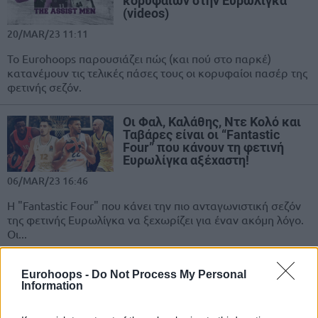
κορυφαίων στην Ευρωλίγκα
(videos)
20/MAR/23 11:11
Το Eurohoops παρουσιάζει πώς (και πού στο παρκέ)
κατανέμουν τις τελικές πάσες τους οι κορυφαίοι πασέρ της
φετινής σεζόν.
Οι Φαλ, Καλάθης, Ντε Κολό και
Ταβάρες είναι οι “Fantastic
Four” που κάνουν τη φετινή
Ευρωλίγκα αξέχαστη!
06/MAR/23 16:46
Η "Fantastic Four" που κάνει την πιο ανταγωνιστική σεζόν
της φετινής Ευρωλίγκα να ξεχωρίζει για έναν ακόμη λόγο.
Οι...
Καλάθης και Ουίλμπεκιν
Eurohoops -
Do Not Process My Personal
συλλέγουν τρόφιμα και ρούχα
Information
για τους σεισμόπληκτους
(photos)