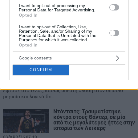
Λέικερς”!
I want to opt-out of processing my
09/APR/26 23:51
Personal Data for Targeted Advertising.
Opted In
Ο Εργκίν Αταμάν υπογράμμισε ότι με την εμφάνιση που
έκανε η Βαλένθια εναντίον του Παναθηναϊκού, θα
I want to opt-out of Collection, Use,
Retention, Sale, and/or Sharing of my
μπορούσε να κερδίσει...
Personal Data that Is Unrelated with the
Purposes for which it was collected.
Opted In
Ντόντσιτς: Χάνει το ξεκίνημα
των playoffs, αλλά κι όλα τα
Google consents
βραβεία του NBA για … μία
συμμετοχή!
CONFIRM
04/APR/26 10:01
Η καταπληκτική κανονική περίοδος του Λούκα Ντόντσιτς
έφτασε στο τέλος, καθώς υπέστη θλάση στον οπίσθιο
μηριαίο και λογικά θα...
Ντόντσιτς: Τραυματίστηκε
κόντρα στους Θάντερ, σε μία
από τις μεγαλύτερες ήττες στην
ιστορία των Λέικερς
03/APR/26 07:19