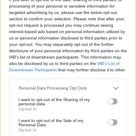
processing of your personal or sensitive information for
Αγέραστος ΛεΜπρόν κόντρα
targeted advertising by us, please use the below opt-out
στους Ουόριορς, κράτησε τους
section to confirm your selection. Please note that after your
Λέικερς στους 4η θέση της
opt-out request is processed you may continue seeing
Δύσης (βαθμολογία)
interest-based ads based on personal information utilized by
10/APR/26 08:03
us or personal information disclosed to third parties prior to
your opt-out. You may separately opt-out of the further
Ο αγέραστος ΛεΜπρόν Τζέιμς άγγιξε το τριπλ νταμπλ και
disclosure of your personal information by third parties on the
οδήγησε τους Λέικερς σε μεγάλη νίκη με 119-103 στο Σαν...
IAB’s list of downstream participants. This information may
also be disclosed by us to third parties on the
IAB’s List of
Μαρτίνεθ για το σχόλιο Αταμάν
Downstream Participants
that may further disclose it to other
περί Βαλένθια & Λέικερς: “Δεν
third parties.
είναι κομπλιμέντο, δεν βγάζει
νόημα”
Please note that this website/app uses one or more Google
Personal Data Processing Opt Outs
services and may gather and store information including but
10/APR/26 07:18
not limited to your visit or usage behaviour. You may click to
I want to opt-out of the Sharing of my
personal data.
Ο Εργκίν Αταμάν δήλωσε ότι έτσι όπως έπαιξε η Βαλένθια
grant or deny consent to Google and its third-party tags to
Opted In
θα μπορούσε να κερδίσει ακόμα και τους Λέικερς (!),...
use your data for below specified purposes in below Google
consent section.
I want to opt-out of the Sale of my
Personal Data.
Αταμάν: “Αυτή η Βαλένθια θα
Opted In
μπορούσε να νικήσει και τους