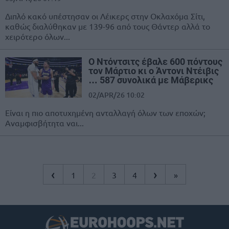
Διπλό κακό υπέστησαν οι Λέικερς στην Οκλαχόμα Σίτι,
καθώς διαλύθηκαν με 139-96 από τους Θάντερ αλλά το
χειρότερο όλων...
Ο Ντόντσιτς έβαλε 600 πόντους
τον Μάρτιο κι ο Άντονι Ντέιβις
… 587 συνολικά με Μάβερικς
02/APR/26 10:02
Είναι η πιο αποτυχημένη ανταλλαγή όλων των εποχών;
Αναμφισβήτητα ναι...
‹
›
1
2
3
4
»