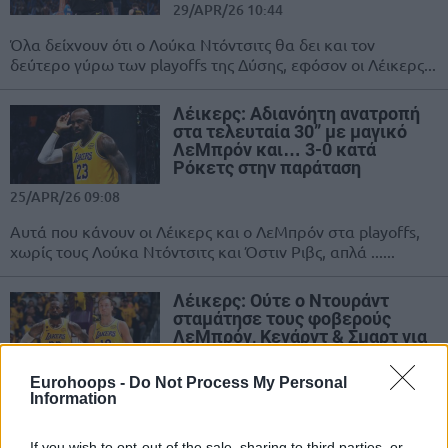
29/APR/26 10:44
Όλα δείχνουν ότι ο Λούκα Ντόντσιτς θα δει και τον
δεύτερο γύρω των playoffs της Δύσης, εφόσον οι Λέικερς...
Λέικερς: Αδιανόητη ανατροπή
στα τελευταία 30” με μαγικό
ΛεΜπρόν και… 3-0 κατά
Ρόκετς στην παράταση
25/APR/26 09:08
Αυτά που κάνουν οι Λέικερς και ο ΛεΜπρόν στα playoffs,
χωρίς τους Λούκα Ντόντσιτς και Όστιν Ριβς, απλά ......
Λέικερς: Ούτε ο Ντουράντ
σταμάτησε τους φοβερούς
ΛεΜπρόν, Κενάρντ & Σμαρτ για
το 2-0!
Eurohoops -
Do Not Process My Personal
22/APR/26 07:52
Information
Τι κι αν έλειπαν ξανά οι Λούκα Ντόντσιτς και Όστιν Ριβς; Οι
Λέικερς είχαν και πάλι "Βασιλιά", είχαν ξανά...
If you wish to opt-out of the sale, sharing to third parties, or