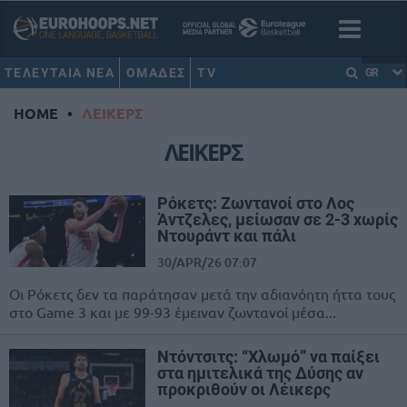
ΤΕΛΕΥΤΑΙΑ ΝΕΑ
ΟΜΑΔΕΣ
TV
GR
HOME
•
ΛΕΙΚΕΡΣ
ΛΕΙΚΕΡΣ
Ρόκετς: Ζωντανοί στο Λος
Άντζελες, μείωσαν σε 2-3 χωρίς
Ντουράντ και πάλι
30/APR/26 07:07
Οι Ρόκετς δεν τα παράτησαν μετά την αδιανόητη ήττα τους
στο Game 3 και με 99-93 έμειναν ζωντανοί μέσα...
Ντόντσιτς: “Χλωμό” να παίξει
στα ημιτελικά της Δύσης αν
προκριθούν οι Λέικερς