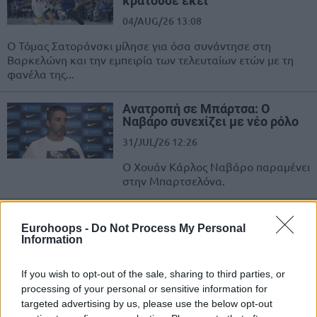
κρατούσε εκεί”
04/AUG/26 13:08
Ο Τόμας Σατοράνσκι μίλησε για όσα συνάντησε στη
Βαρκελώνη και την εμπειρία των τελευταίων ετών με τη
φανέλα της...
Ανατροπή σε Μπάρτσα: Ο
Ναβάρο συνεχίζει με νέο ρόλο
31/JUL/26 12:26
Ο Χουάν Κάρλος Ναβάρο παραμένει
στην Μπαρτσελόνα.
Μάιλς Νόρις: Από την
Μπαρτσελόνα στην Μπάγερν
Eurohoops -
Do Not Process My Personal
Information
30/JUL/26 10:28
Η Μπάγερν Μονάχου ανακοίνωσε
If you wish to opt-out of the sale, sharing to third parties, or
την απόκτηση του Μάιλς Νόρις.
processing of your personal or sensitive information for
targeted advertising by us, please use the below opt-out