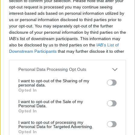
section to confirm your selection. Please note that after your
Μπαρτσελόνα: Νέα εποχή με
opt-out request is processed you may continue seeing
αλλαγή προπονητή, 10
αποχωρήσεις και 9 προσθήκες
interest-based ads based on personal information utilized by
us or personal information disclosed to third parties prior to
28/JUL/26 15:03
your opt-out. You may separately opt-out of the further
Αλλαγή σελίδας για τη Μπαρτσελόνα που εκτός από νέο
disclosure of your personal information by third parties on the
προπονητή έχει 10 αποχωρήσεις και 9 προσθήκες, δύο
IAB’s list of downstream participants. This information may
μήνες πριν...
also be disclosed by us to third parties on the
IAB’s List of
Downstream Participants
that may further disclose it to other
third parties.
Μπίλι Ερνανγκόμεθ:
Ανακοινώθηκε από τη Μάλαγα
Please note that this website/app uses one or more Google
Personal Data Processing Opt Outs
28/JUL/26 13:48
services and may gather and store information including but
not limited to your visit or usage behaviour. You may click to
I want to opt-out of the Sharing of my
Στη Μάλαγα και επίσημα ο Μπίλι
personal data.
grant or deny consent to Google and its third-party tags to
Ερναγκόμεθ.
Opted In
use your data for below specified purposes in below Google
consent section.
I want to opt-out of the Sale of my
Μπίλι Ερνανγκόμεθ: Στη
Personal Data.
Μάλαγα μετά από την
Opted In
Μπαρτσελόνα
I want to opt-out of processing my
27/JUL/26 22:18
Personal Data for Targeted Advertising.
Opted In
Ο 32χρονος διεθνής Ισπανός σέντερ, Μπίλι Ερνανγκόμεθ