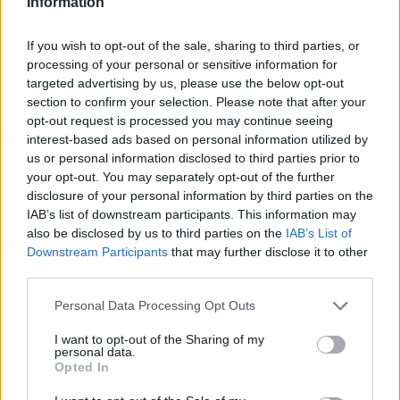
Information
(video)
04/OCT/20 21:27
If you wish to opt-out of the sale, sharing to third parties, or
Απογοητευμένος ήταν ο Ταϊρίς Ράις μετά την ήττα της ΑΕΚ
processing of your personal or sensitive information for
με 85-74 στον τελικό του Basketball Champions League
targeted advertising by us, please use the below opt-out
από...
section to confirm your selection. Please note that after your
opt-out request is processed you may continue seeing
Παναθηναϊκός: Οι καλύτερες
interest-based ads based on personal information utilized by
ασίστ στην φετινή Basket
us or personal information disclosed to third parties prior to
League με Καλάθη, Παππά &
your opt-out. You may separately opt-out of the further
Ράις! (video)
disclosure of your personal information by third parties on the
25/MAY/20 21:04
IAB’s list of downstream participants. This information may
also be disclosed by us to third parties on the
IAB’s List of
Η σεζόν για τον Παναθηναϊκό στην Basket League
Downstream Participants
that may further disclose it to other
ολοκληρώθηκε με ένα ακόμα πρωτάθλημα και οι
third parties.
"πράσινοι" παρουσίασαν τις τρεις...
Please note that this website/app uses one or more Google
Personal Data Processing Opt Outs
services and may gather and store information including but
Από την Basket League και τα…
not limited to your visit or usage behaviour. You may click to
I want to opt-out of the Sharing of my
μεσαία ράφια, στην Ευρωλίγκα
personal data.
και σε Final Four! (πίνακας)
grant or deny consent to Google and its third-party tags to
Opted In
use your data for below specified purposes in below Google
23/MAY/20 15:09
consent section.