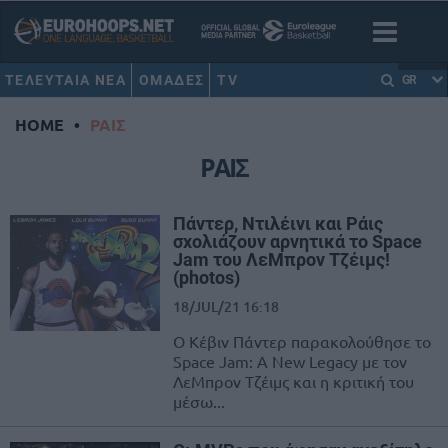
ΤΕΛΕΥΤΑΙΑ ΝΕΑ
ΟΜΑΔΕΣ
TV
GR
HOME
•
ΡΑΙΣ
ΡΑΙΣ
Πάντερ, Ντιλέινι και Ράις
σχολιάζουν αρνητικά το Space
Jam του ΛεΜπρον Τζέιμς!
(photos)
18/JUL/21 16:18
Ο Κέβιν Πάντερ παρακολούθησε το
Space Jam: Α New Legacy με τον
ΛεΜπρον Τζέιμς και η κριτική του
μέσω...