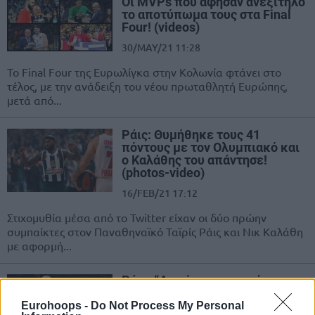
Οι MVPs που άφησαν ανεξίτηλο
το αποτύπωμα τους στα Final
Four! (videos)
30/MAY/21 11:28
Το Final Four της Ευρωλίγκα στην Κολωνία φτάνει στο
τέλος, με την ανάδειξη του νέου πρωταθλητή Ευρώπης,
μετά από...
Ράις: Θυμήθηκε τους 41
πόντους με τον Ολυμπιακό και
ο Καλάθης του απάντησε!
(photos-video)
16/FEB/21 17:12
Στιχομυθία μέσα από το Twitter είχαν οι δύο πρώην
συμπαίκτες στον Παναθηναϊκό Ταϊρίς Ράις και Νικ Καλάθη
με αφορμή...
Ράις: “Δεν έχω αποφασίσει
ακόμα αν θα συνεχίσω –
Είμαστε απογοητευμένοι”
Eurohoops -
Do Not Process My Personal