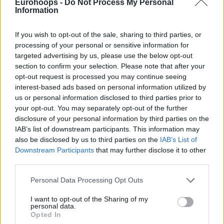
Eurohoops -
Do Not Process My Personal
22/MAY/26 20:59
Information
Ο "Σάρας" παραδέχθηκε την ανωτερότητα του
Ολυμπιακού, αν και τόνισε πως η "Φενέρ" ήταν κακή
If you wish to opt-out of the sale, sharing to third parties, or
επιθετικά, ενώ "κατήγγειλε" πως...
processing of your personal or sensitive information for
targeted advertising by us, please use the below opt-out
section to confirm your selection. Please note that after your
Μπαρτζώκας vs.
opt-out request is processed you may continue seeing
Γιασικεβίτσιους: Η… ισοπαλία
σε συμμετοχές & τίτλους σε
interest-based ads based on personal information utilized by
Final Four
us or personal information disclosed to third parties prior to
your opt-out. You may separately opt-out of the further
22/MAY/26 08:45
disclosure of your personal information by third parties on the
Ο Ολυμπιακός αντιμετωπίζει τη Φενέρ στις 18:00
IAB’s list of downstream participants. This information may
(Novasports Prime) στον πρώτο ημιτελικό του Final Four
also be disclosed by us to third parties on the
IAB’s List of
στο ΟΑΚΑ και οι...
Downstream Participants
that may further disclose it to other
third parties.
Γιασικεβίτσιους: “Γιατί όλοι οι
Please note that this website/app uses one or more Google
Personal Data Processing Opt Outs
δημοσιογράφοι ρωτάτε το ίδιο;
services and may gather and store information including but
Είναι η αγαπημένη σας ερώτηση
not limited to your visit or usage behaviour. You may click to
I want to opt-out of the Sharing of my
αυτή”
personal data.
grant or deny consent to Google and its third-party tags to
21/MAY/26 17:44
Opted In
use your data for below specified purposes in below Google