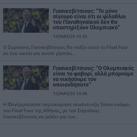
Γιασικεβίτσιους: “Το μόνο
σίγουρο είναι ότι οι φίλαθλοι
του Παναθηναϊκού δεν θα
υποστηρίξουν Ολυμπιακό”
19/MAY/26 14:40
Ο Σαρούνας Γιασικεβίτσιους θα παίξει αυτό το Final Four
σε ένα οικείο για αυτόν γήπεδο...
Γιασικεβίτσιους: “Ο Ολυμπιακός
είναι το φαβορί, αλλά μπορούμε
να νικήσουμε τον
οποιονδήποτε”
15/MAY/26 14:08
Η Φενέρμπαχτσε παραχώρησε συνέντευξη Τύπου ενόψει
του Final Four της Αθήνας, με τον Σαρούνας
Γιασικεβίτσιους να μιλάει για τον...