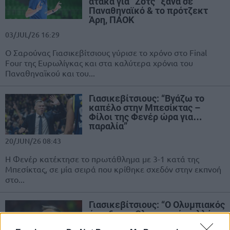
ατάκα για “Ζοτς” ξανά σε
Παναθηναϊκό & το πρότζεκτ
Άρη, ΠΑΟΚ
03/JUL/26 16:29
Ο Σαρούνας Γιασικεβίτσιους γύρισε το χρόνο στο Final
Four της Ευρωλίγκας και στα καλύτερα χρόνια του
Παναθηναϊκού και του...
Γιασικεβίτσιους: “Βγάζω το
καπέλο στην Μπεσίκτας –
Φίλοι της Φενέρ ώρα για…
παραλία”
20/JUN/26 08:43
Η Φενέρ κατέκτησε το πρωτάθλημα με 3-1 κατά της
Μπεσίκτας, σε μία σειρά που κρίθηκε σχεδόν στην εκπνοή
στο...
Γιασικεβίτσιους: “Ο Ολυμπιακός
έπαιξε ως Ολυμπιακός, αλλά κι
εμείς… σπάσαμε τα στεφάνια!”