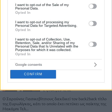
consent section.
Ο προπονητής της Φενέρμπαχτσε, Σαρούνας
I want to opt-out of the Sale of my
Personal Data.
Γιασικεβίτσιους, έχει βαρεθεί να τον ρωτούν για την πίεση
Opted In
στο Final Four της Ευρωλίγκας.
I want to opt-out of processing my
Personal Data for Targeted Advertising.
Μπαρτζώκας: Με υψωμένες
Opted In
γροθιές στο ΑΠΟΛΥΤΟ face off
με Γιασικεβίτσιους (video)
I want to opt-out of Collection, Use,
21/MAY/26 15:49
Retention, Sale, and/or Sharing of my
Personal Data that Is Unrelated with the
Purposes for which it was collected.
Σε θέση... μάχης ο προπονητής του Ολυμπιακού, Γιώργος
Opted In
Μπαρτζώκας, εν όψει Φενέρμπαχτσε στον ημιτελικό της
Ευρωλίγκας στο ΟΑΚΑ.
Google consents
Σάρας για Μπαρτζώκα: “Ο
CONFIRM
Γιώργος έχει εκπληκτικό ρεκόρ
στο ΟΑΚΑ”
21/MAY/26 12:02
Ο Σαρούνας Γιασικεβίτσιους διεκδικεί τον back2back τίτλο
της Ευρωλίγκας, κάτι το οποίο έχει πετύχει ως παίκτης της
Μακάμπι Τελ...