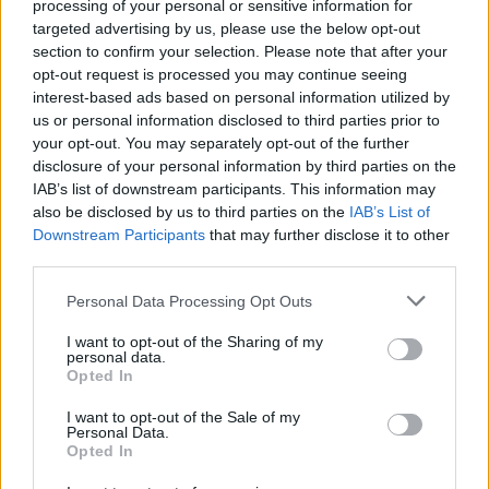
processing of your personal or sensitive information for
Μεγάλη συνέντευξη του Μιχάλη Κακιούζη στο Eurohoops,
targeted advertising by us, please use the below opt-out
όπου τόνισε ότι η κατάκτηση του Ευρωμπάσκετ του 1987
section to confirm your selection. Please note that after your
από την Εθνική,...
opt-out request is processed you may continue seeing
interest-based ads based on personal information utilized by
Έβανς στο Eurohoops: “Πόσο
us or personal information disclosed to third parties prior to
“πεινασμένος” είμαι; Μέχρι το
your opt-out. You may separately opt-out of the further
10, είμαι 11, θα φτάσω στο 20″
disclosure of your personal information by third parties on the
02/DEC/24 11:11
IAB’s list of downstream participants. This information may
also be disclosed by us to third parties on the
IAB’s List of
Ο Κίναν Έβανς μετράει αντίστροφα για την επιστροφή του
Downstream Participants
that may further disclose it to other
και μιλάει στο Eurohoops για την... πείνα του, τον
third parties.
Ολυμπιακό...
Please note that this website/app uses one or more Google
Personal Data Processing Opt Outs
Μπράουν στο Eurohoops:
services and may gather and store information including but
“Ξυπνήσαμε από σειρήνες και
not limited to your visit or usage behaviour. You may click to
I want to opt-out of the Sharing of my
βόμβες, ήταν τρομακτικό”
personal data.
grant or deny consent to Google and its third-party tags to
Opted In
24/SEP/24 15:23
use your data for below specified purposes in below Google
consent section.
I want to opt-out of the Sale of my
Ο Λορέντζο Μπράουν και η νύχτα που του άλλαξε τη ζωή.
Personal Data.
Και τον έφερε στα χέρια του Εργκίν Αταμάν...
Opted In