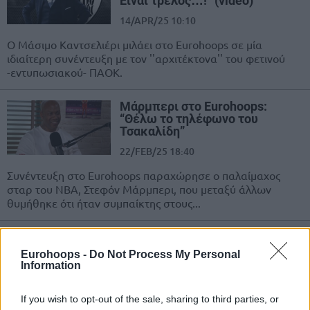
Είναι τρελός…!” (video)
14/APR/25 10:10
Ο Μάσιμο Καντσελιέρι μιλάει στο Eurohoops σε μία
ιδιαίτερη συνέντευξη με τον ''αρχιτέκτονα'' του φετινού
-εντυπωσιακού- ΠΑΟΚ.
Μάρμπερι στο Eurohoops:
“Θέλω το τηλέφωνο του
Τσακαλίδη”
22/FEB/25 18:40
Συνέντευξη στο Eurohoops παραχώρησε ο παλαίμαχος
σταρ του NBA, Στεφόν Μάρμπερι, που μεταξύ άλλων
θυμήθηκε ότι ήταν συμπαίκτης στους...
Κακιούζης στο Eurohoops:
“Μεγαλύτερη επιτυχία το
Eurohoops -
Do Not Process My Personal
Ευρωμπάσκετ και όχι η νίκη επί
Information
των ΗΠΑ”
07/JAN/25 17:13
If you wish to opt-out of the sale, sharing to third parties, or