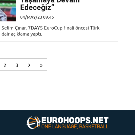
Edeceğiz”
04/MAY/23 09:45
 Selim Çınar, 7DAYS EuroCup finali öncesi Türk
dair açıklama yaptı.
›
2
3
»