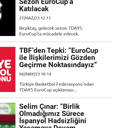
Sezon EuroCup’a
Katılacak
27/HAZ/23 12:11
Beşiktaş, gelecek sezon 7DAYS
EuroCup'ta mücadele edecek.
TBF’den Tepki: “EuroCup
ile İlişkilerimizi Gözden
Geçirme Noktasındayız”
04/MAY/23 18:14
Türkiye Basketbol Federasyonu'ndan
7DAYS EuroCup açıklaması...
Selim Çınar: “Birlik
Olmadığımız Sürece
İspanyol Hadsizliğini
Yaşamaya Devam