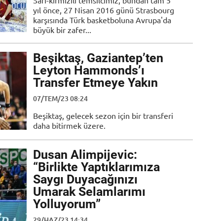
Sarı-kırmızılı temsilcimiz, bundan tam 5
yıl önce, 27 Nisan 2016 günü Strasbourg
karşısında Türk basketboluna Avrupa'da
büyük bir zafer...
Beşiktaş, Gaziantep’ten
Leyton Hammonds’ı
Transfer Etmeye Yakın
07/TEM/23 08:24
Beşiktaş, gelecek sezon için bir transferi
daha bitirmek üzere.
Dusan Alimpijevic:
“Birlikte Yaptıklarımıza
Saygı Duyacağınızı
Umarak Selamlarımı
Yolluyorum”
29/HAZ/23 14:34