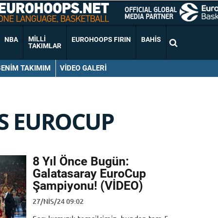
MILLI
NBA
EUROHOOPS FIRIN
BAHIS
TAKIMLAR
BENIM TAKIMIM
VIDEO GALERI
S EUROCUP
8 Yıl Önce Bugün:
Galatasaray EuroCup
Şampiyonu! (VİDEO)
27/NIS/24 09:02