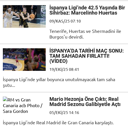
İspanya Ligi’nde 42.5 Yaşında Bir
Sihirbaz: Marcelinho Huertas
09/KAS/25 07:10
Tenerife, Huertas ve Shermadini ile
Burgos'u devirdi.
İSPANYA’DA TARİHİ MAÇ SONU:
TAM SAHADAN FIRLATTI!
(VİDEO)
19/EKI/25 08:41
İspanya Ligi'nde yıllar boyunca unutulmayacak tam saha
şutu...
Mario Hezonja Öne Çıktı; Real
Madrid Sezonu Galibiyetle Açtı
05/EKI/25 14:16
İspanya Ligi'nde Real Madrid ile Gran Canaria karşılaştı.