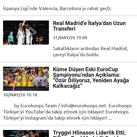
İspanya Ligi'nde Valencia, Barcelona'yı rahat geçti.
Real Madrid’e İtalya’dan Uzun
Transferi
31/MAY/26 19:00
Sakatlıkların ardından Real Madrid,
çareyi İtalya'da buldu.
Küme Düşen Eski EuroCup
Şampiyonu’ndan Açıklama:
“Özür Diliyoruz, Yeniden Ayağa
Kalkacağız”
30/MAY/26 10:18
by Eurohoops Team / info@eurohoops.net Eurohoops
Türkiye’yi YouTube’da takip etmek için tıklayın! Eurohoops
Türkiye’yi Instagram’da takip etmek için tıklayın! ...
Tryggvi Hlinason Liderlik Etti;