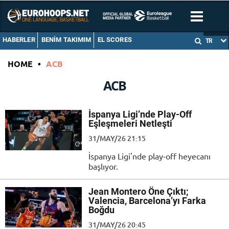
HABERLER
BENIM TAKIMIM
EL SCORES
TR
HOME
•
ACB
ACB
İspanya Ligi’nde Play-Off
Eşleşmeleri Netleşti
31/MAY/26 21:15
İspanya Ligi'nde play-off heyecanı
başlıyor.
Jean Montero Öne Çıktı;
Valencia, Barcelona’yı Farka
Boğdu
31/MAY/26 20:45