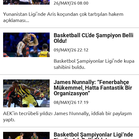
26/MAY/26 08:00
Yunanistan Ligi'nde Aris koçundan çok tartışılan hakem
açıklaması...
Basketball CL’de Şampiyon Belli
Oldu!
09/MAY/26 22:12
Basketbol Şampiyonlar Ligi'nde kupa
sahibini buldu.
James Nunnally: “Fenerbahçe
Mükemmel, Hatta Fantastik Bir
Organizasyon”
08/MAY/26 17:19
AEK'in tecrübeli yıldızı James Nunnally, iddialı bir paylaşım
yaptı.
Basketbol Şampiyonlar Ligi’nde