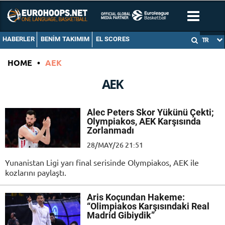
HABERLER
BENIM TAKIMIM
EL SCORES
TR
HOME
•
AEK
AEK
Alec Peters Skor Yükünü Çekti;
Olympiakos, AEK Karşısında
Zorlanmadı
28/MAY/26 21:51
Yunanistan Ligi yarı final serisinde Olympiakos, AEK ile
kozlarını paylaştı.
Aris Koçundan Hakeme:
“Olimpiakos Karşısındaki Real
Madrid Gibiydik”