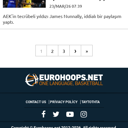
23/MAR/26 07:39
AEK'in tecrübeli yıldızı James Nunnally, iddialı bir paylaşım
yaptı.
›
1
2
3
»
CONTACT US
PRIVACY POLICY
ΤΑΥΤΟΤΗΤΑ
Copyright © Eurohoops.net 2012-2026. All rights reserved.