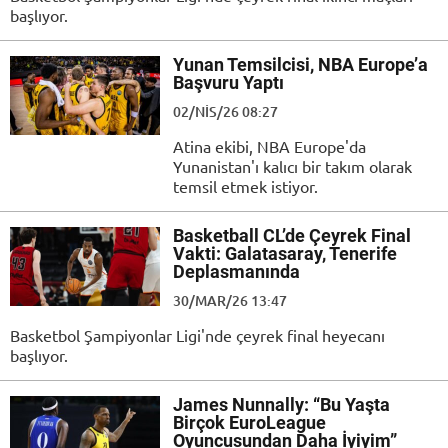
başlıyor.
Yunan Temsilcisi, NBA Europe’a
Başvuru Yaptı
02/NIS/26 08:27
Atina ekibi, NBA Europe'da
Yunanistan'ı kalıcı bir takım olarak
temsil etmek istiyor.
Basketball CL’de Çeyrek Final
Vakti: Galatasaray, Tenerife
Deplasmanında
30/MAR/26 13:47
Basketbol Şampiyonlar Ligi'nde çeyrek final heyecanı
başlıyor.
James Nunnally: “Bu Yaşta
Birçok EuroLeague
Oyuncusundan Daha İyiyim”