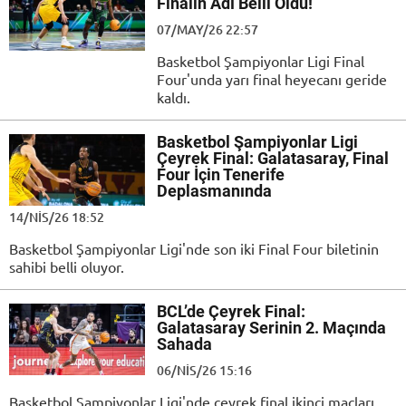
Finalin Adı Belli Oldu!
07/MAY/26 22:57
Basketbol Şampiyonlar Ligi Final
Four'unda yarı final heyecanı geride
kaldı.
Basketbol Şampiyonlar Ligi
Çeyrek Final: Galatasaray, Final
Four İçin Tenerife
Deplasmanında
14/NIS/26 18:52
Basketbol Şampiyonlar Ligi'nde son iki Final Four biletinin
sahibi belli oluyor.
BCL’de Çeyrek Final:
Galatasaray Serinin 2. Maçında
Sahada
06/NIS/26 15:16
Basketbol Şampiyonlar Ligi'nde çeyrek final ikinci maçları