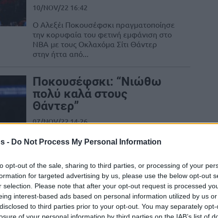
10/NOV/22 16:42
Ο Αλεξέι Ποκουσέφσκι πραγματοποίησε
την κορυφαία του φετινή εμφάνιση στο
NBA με τους Οκλαχόμα Σίτι Θάντερ
στην ήττα από...
Ποκουσέφσκι: “Νιώθω
πολύ καλά στους
Θάντερ”
07/NOV/22 14:26
Ο Αλεξέι Ποκουσέφσκι είναι στη τρίτη
s -
Do Not Process My Personal Information
χρονιά του στο ΝΒΑ και αποκάλυψε πως
παίκτες όπως ο Νίκολα Γιόκιτς τού...
to opt-out of the sale, sharing to third parties, or processing of your per
formation for targeted advertising by us, please use the below opt-out s
Οι Θάντερ
r selection. Please note that after your opt-out request is processed y
ενεργοποίησαν τον
eing interest-based ads based on personal information utilized by us or
disclosed to third parties prior to your opt-out. You may separately opt-
τέταρτο χρόνο στο
losure of your personal information by third parties on the IAB’s list of