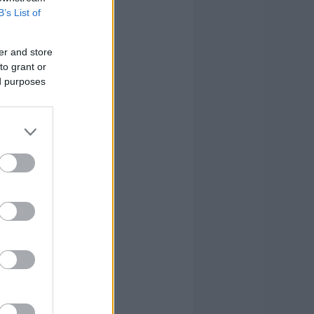
B’s List of
er and store
to grant or
ed purposes