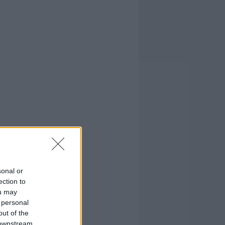
sonal or
ection to
ou may
 personal
out of the
 downstream