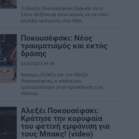
Ο Αλεξέι Ποκουσέφσκι δήλωσε ότι ο
Σάσα Βεζένκοφ είναι ικανός να πετύχει
μεγάλα πράγματα στο ΝΒΑ.
Ποκουσέφσκι: Νέος
τραυματισμός και εκτός
δράσης
02/JUN/23 09:58
Άσχημη εξέλιξη για τον Αλεξέι
Ποκουσέφσκι, ο οποίος και
τραυματίστηκε στην προπόνηση των
Θάντερ.
Αλεξέι Ποκουσέφσκι:
Κράτησε την κορυφαία
του φετινή εμφάνιση για
τους Μπακς! (video)