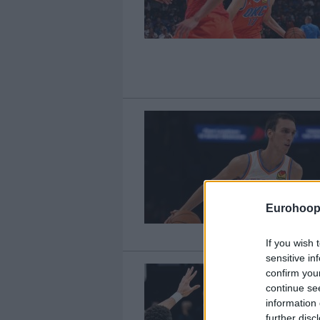
Eurohoop
If you wish 
sensitive in
confirm you
continue se
information 
further disc