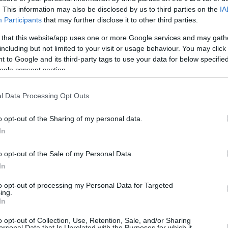
συμβόλαιο του
. This information may also be disclosed by us to third parties on the
IA
Ποκουσέφσκι
Participants
that may further disclose it to other third parties.
16/OCT/22 09:51
 that this website/app uses one or more Google services and may gath
including but not limited to your visit or usage behaviour. You may click 
αρτο χρόνο στο rookie συμβόλαιο του Αλεξέι
 to Google and its third-party tags to use your data for below specifi
ogle consent section.
Ποκουσέφσκι:
l Data Processing Opt Outs
“Ανατρίχιασα βλέποντας
τον Γιάννη και τον
o opt-out of the Sharing of my personal data.
Γιόκιτς”
In
26/AUG/22 11:25
o opt-out of the Sale of my Personal Data.
Ο Αλεξέι Ποκουσέφσκι μίλησε για το
In
συγκλονιστικό ματς της Σερβίας με την
Ελλάδα και τόνισε για ακόμα μια φορά...
to opt-out of processing my Personal Data for Targeted
ing.
In
Οι ΝΒΑers του
o opt-out of Collection, Use, Retention, Sale, and/or Sharing
Ευρωμπάσκετ! (photos &
ersonal Data that Is Unrelated with the Purposes for which it