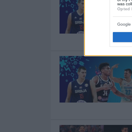
was col
Opted 
Google 