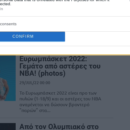
videos)
lected.
In
15/AUG/22 18:20
consents
Το Ευρωμπάσκετ 2022 είναι προ των
πυλών (1-18/9) και οι αστέρες του NBA
αναμένεται να δώσουν βροντερό
CONFIRM
"παρών" στα...
Ευρωμπάσκετ 2022:
Γεμάτο από αστέρες του
ΝΒΑ! (photos)
29/JUL/22 00:00
Το Ευρωμπάσκετ 2022 είναι προ των
πυλών (1-18/9) και οι αστέρες του NBA
αναμένεται να δώσουν βροντερό
"παρών" στα...
Από τον Ολυμπιακό στο