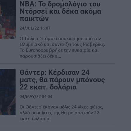
NBA: Το δρομολόγιο του
Ντόρσεϊ και δέκα ακόμα
παικτών
24/JUL/22 16:07
Ο Τάιλερ Ντόρσεϊ αποχώρησε από τον
Ολυμπιακό και συνεχίζει τους Μάβερικς.
Το Eurohoops βρήκε την ευκαιρία και
παρουσιάζει δέκα...
Θάντερ: Κέρδισαν 24
ματς, θα πάρουν μπόνους
22 εκατ. δολάρια
04/MAY/22 04:04
Οι Θάντερ έκαναν μόλις 24 νίκες φέτος,
αλλά οι παίκτες της θα μοιραστούν 22
εκατ. δολάρια!