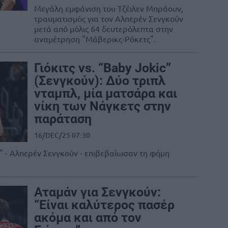
Μεγάλη εμφάνιση του Τζέιλεν Μπράουν,
τραυματισμός για τον Αλπερέν Σενγκούν
μετά από μόλις 64 δευτερόλεπτα στην
αναμέτρηση "Μάβερικς-Ρόκετς".
Γιόκιτς vs. “Baby Jokic”
(Σενγκούν): Δύο τριπλ
νταμπλ, μία ματσάρα και
νίκη των Νάγκετς στην
παράταση
16/DEC/25 07:30
ic" - Αλπερέν Σενγκούν - επιβεβαίωσαν τη φήμη
Αταμάν για Σενγκούν:
“Είναι καλύτερος πασέρ
ακόμα και από τον