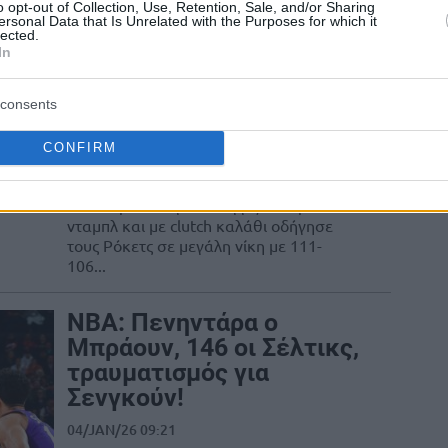
ά 16 πόντων!
o opt-out of Collection, Use, Retention, Sale, and/or Sharing
ersonal Data that Is Unrelated with the Purposes for which it
lected.
In
Σενγκούν & Ρόκετς
“καθάρισαν” τους Σπερς
consents
με μεγάλη ανατροπή στο
ντέρμπι του Τέξας
CONFIRM
21/JAN/26 07:14
Ο Αλπερέν Σενγκούν άγγιξε το τριπλ
νταμπλ και με clutch καλάθι οδήγησε
τους Ρόκετς σε μεγάλη νίκη με 111-
106...
NBA: Πενηντάρα ο
Μπράουν, 146 οι Σέλτικς,
τραυματισμός για
Σενγκούν!
04/JAN/26 09:21