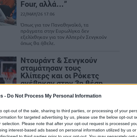
Four, αλλά…”
22/MAY/26 17:06
Όπως για τον Παναθηναϊκό, τα
πράγματα στην Ευρωλίγκα δεν
εξελίχθηκαν για τον Αλπερέν Σενγκούν
όπως θα ήθελε.
Ντουράντ & Σενγκούν
σταμάτησαν τους
Κλίπερς και οι Ρόκετς
ανέβηκαν στην 3η θέση
11/FEB/26 07:37
s -
Do Not Process My Personal Information
O Κέβιν Ντουράντ και ο Αλπερέν
Σενγκούν έκαναν τη διαφορά και οι
to opt-out of the sale, sharing to third parties, or processing of your per
Ρόκετς σταμάτησαν τους Κλίπερς με
formation for targeted advertising by us, please use the below opt-out s
102-95 στο...
r selection. Please note that after your opt-out request is processed y
eing interest-based ads based on personal information utilized by us or
disclosed to third parties prior to your opt-out. You may separately opt-