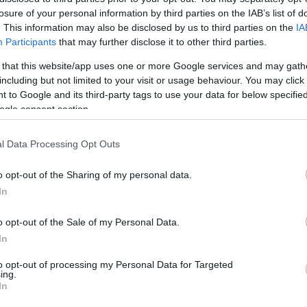
Ρόκετς: Ρεσιτάλ του…
losure of your personal information by third parties on the IAB’s list of
39άρη και μεγάλο
. This information may also be disclosed by us to third parties on the
IA
“διπλό” χωρίς Ντουράντ
Participants
that may further disclose it to other third parties.
03/FEB/26 07:54
 that this website/app uses one or more Google services and may gath
including but not limited to your visit or usage behaviour. You may click 
Ο Αλπερέν Σενγκούν πέτυχε 39 πόντους
 to Google and its third-party tags to use your data for below specifi
και οδήγησε τους Ρόκετς σε μεγάλο
ogle consent section.
"διπλό" κατά των Πέισερς με 118-114,
χωρίς...
l Data Processing Opt Outs
Σπερς: Ο
o opt-out of the Sharing of my personal data.
Γουεμπανιάμα… κατάπιε
In
τους Ρόκετς με
ανατροπή στο Χιούστον
o opt-out of the Sale of my Personal Data.
(αποτελέσματα &
In
βαθμολογία)
to opt-out of processing my Personal Data for Targeted
29/JAN/26 07:47
ing.
In
ερό παιχνίδι στο Χιούστον και οι Σπερς πέρασαν