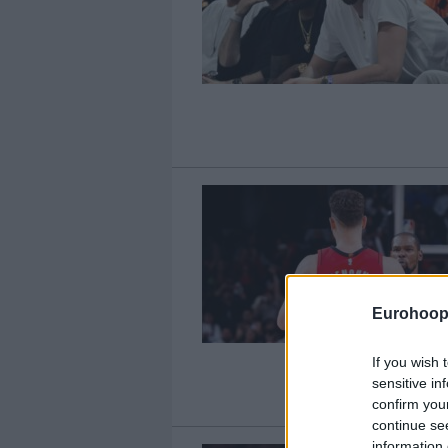
Eurohoop
If you wish 
sensitive in
confirm you
continue se
information 