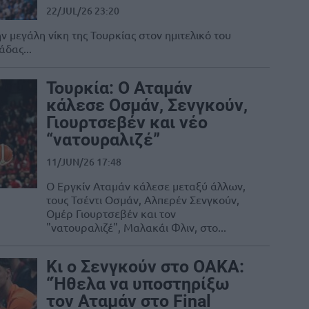
22/JUL/26 23:20
ν μεγάλη νίκη της Τουρκίας στον ημιτελικό του
δας...
Τουρκία: Ο Αταμάν
κάλεσε Οσμάν, Σενγκούν,
Γιουρτσεβέν και νέο
“νατουραλιζέ”
11/JUN/26 17:48
Ο Εργκίν Αταμάν κάλεσε μεταξύ άλλων,
τους Τσέντι Οσμάν, Αλπερέν Σενγκούν,
Ομέρ Γιουρτσεβέν και τον
"νατουραλιζέ", Μαλακάι Φλιν, στο...
Κι ο Σενγκούν στο ΟΑΚΑ:
“Ήθελα να υποστηρίξω
τον Αταμάν στο Final