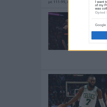
με 111-99, ανατρέποντας διαφορ
I want t
of my P
was col
Opted 
Google 