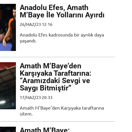
Anadolu Efes, Amath
M’Baye İle Yollarını Ayırdı
26/HAZ/23 12:16
Anadolu Efes kadrosunda bir ayrılık daya
yaşandı.
Amath M’Baye’den
Karşıyaka Taraftarına:
“Aramızdaki Sevgi ve
Saygı Bitmiştir”
17/HAZ/23 20:33
Amath M'Baye'den Karşıyaka taraftarına
sitem.
Amath M’Baye: