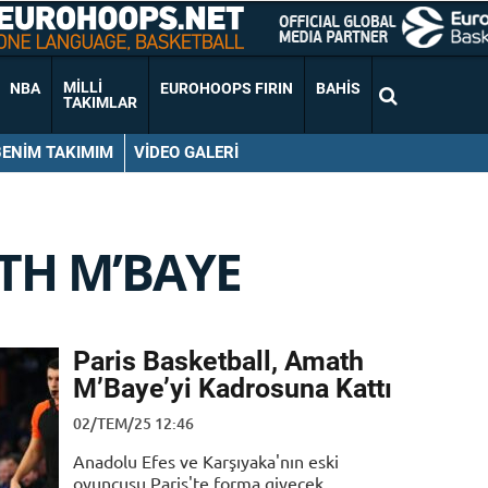
MILLI
NBA
EUROHOOPS FIRIN
BAHIS
TAKIMLAR
BENIM TAKIMIM
VIDEO GALERI
TH M’BAYE
Paris Basketball, Amath
M’Baye’yi Kadrosuna Kattı
02/TEM/25 12:46
Anadolu Efes ve Karşıyaka'nın eski
oyuncusu Paris'te forma giyecek.