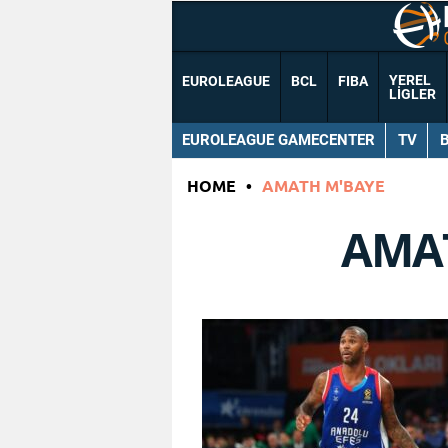
YEREL
EUROLEAGUE
BCL
FIBA
LIGLER
EUROLEAGUE GAMECENTER
TV
HOME
•
AMATH M'BAYE
AMA