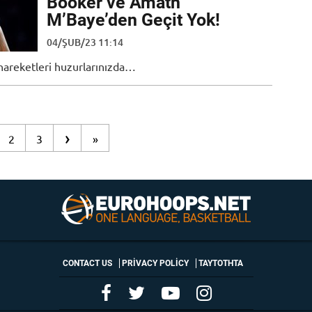
Booker ve Amath
M’Baye’den Geçit Yok!
04/ŞUB/23 11:14
hareketleri huzurlarınızda…
›
2
3
»
CONTACT US
PRIVACY POLICY
ΤΑΥΤΟΤΗΤΑ