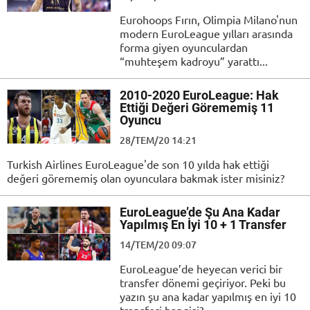
Eurohoops Fırın, Olimpia Milano'nun
modern EuroLeague yılları arasında
forma giyen oyunculardan
“muhteşem kadroyu” yarattı...
2010-2020 EuroLeague: Hak
Ettiği Değeri Görememiş 11
Oyuncu
28/TEM/20 14:21
Turkish Airlines EuroLeague'de son 10 yılda hak ettiği
değeri görememiş olan oyunculara bakmak ister misiniz?
EuroLeague’de Şu Ana Kadar
Yapılmış En İyi 10 + 1 Transfer
14/TEM/20 09:07
EuroLeague’de heyecan verici bir
transfer dönemi geçiriyor. Peki bu
yazın şu ana kadar yapılmış en iyi 10