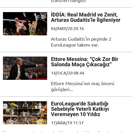
transferi hangisi?
İDDİA: Real Madrid ve Zenit,
Arturas Gudaitis’le İlgileniyor
04/MAY/20 20:16
Arturas Gudaitis'in peşinde 2
EuroLeague takımı var.
Ettore Messina: “Çok Zor Bir
Salonda Maça Çıkacağız”
14/OCA/20 08:44
Ettore Messina'nın maç öncesi
görüşleri...
EuroLeague’de Sakatlığı
Sebebiyle Yeterli Katkıyı
Veremeyen 10 Yıldız
17/ARA/19 11:57