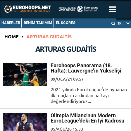
HABERLER
BENIM TAKIMIM
EL SCORES
TR
HOME
•
ARTURAS GUDAITIS
ARTURAS GUDAITIS
Eurohoops Panorama (18.
Hafta): Lauvergne’in Yükselişi
09/OCA/21 09:57
2021 yılında EuroLeague'de oynanan
ilk maçların ardından haftayı
değerlendiriyoruz...
Olimpia Milano’nun Modern
EuroLeague’deki En İyi Kadrosu
05/AĞU/20 15:33