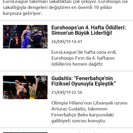
EuroLeague takımları sakatlıktan çok çekiyor. Eurohoops ise
sakatlığıyla dengeleri değiştiren en önemli 10 yıldızı
karşınıza getiriyor:
Eurohoops’un 4. Hafta Ödülleri:
Simon’un Büyük Liderliği!
26/EKI/19 14:41
EuroLeague’de hafta sona erdi.
Eurohoops Fırın da 4. haftanın
ödüllerini hemen dağıttı:
Gudaitis: “Fenerbahçe’nin
Fiziksel Oyunuyla Eşleştik”
25/EKI/19 22:56
Olimpia Milano'nun Litvanyalı uzunu
Arturas Gudaitis, takımının
Fenerbahçe Beko karşısındaki
galibiyeti sonrası konuştu.