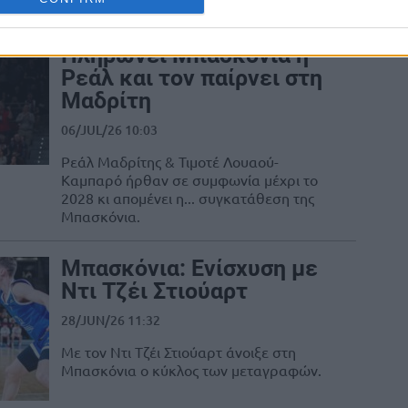
Λουαού-Καμπαρό:
Πληρώνει Μπασκόνια η
Ρεάλ και τον παίρνει στη
Μαδρίτη
06/JUL/26 10:03
Ρεάλ Μαδρίτης & Τιμοτέ Λουαού-
Καμπαρό ήρθαν σε συμφωνία μέχρι το
2028 κι απομένει η... συγκατάθεση της
Μπασκόνια.
Μπασκόνια: Ενίσχυση με
Ντι Τζέι Στιούαρτ
28/JUN/26 11:32
Με τον Ντι Τζέι Στιούαρτ άνοιξε στη
Μπασκόνια ο κύκλος των μεταγραφών.