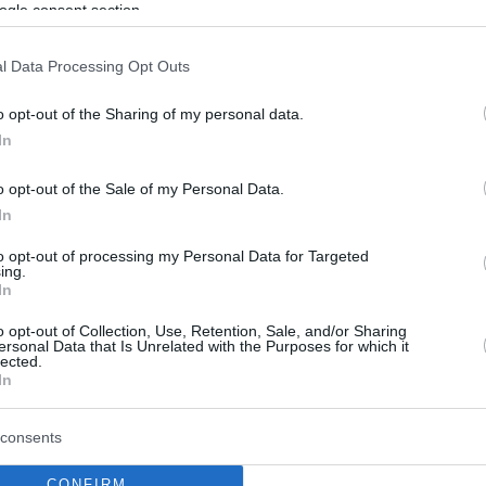
από την Μπασκόνια έπειτα από μόλις
ogle consent section.
ένα χρόνο συνεργασίας...
l Data Processing Opt Outs
Μπασκόνια: Ανακοίνωσε
o opt-out of the Sharing of my personal data.
Κρις Ντουάρτε
In
17/JUL/26 14:39
o opt-out of the Sale of my Personal Data.
Στην Μπασκόνια θα συνεχίσει στην
In
καριέρα του ο Δομινικανός Κρις
Ντουάρτε.
to opt-out of processing my Personal Data for Targeted
ing.
In
Τρεντ Φόρεστ: Επισήμως
o opt-out of Collection, Use, Retention, Sale, and/or Sharing
η πρώτη μεταγραφή της
ersonal Data that Is Unrelated with the Purposes for which it
Φενέρμπαχτσε
lected.
In
08/JUL/26 15:28
Ο Τρεντ Φόρεστ άνοιξε τον κύκλο των
consents
μεταγραφών στη Φενέρμπαχτσε.
CONFIRM