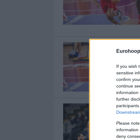
Eurohoop
If you wish 
sensitive in
confirm you
continue se
information 
further disc
participants
Downstream 
Please note
information 
deny consent