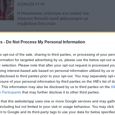
27/JUL/26 17:50
Η Μπασκόνια απέκτησε και τυπικά τον
26χρονο Καναδό σμολ φόργουορντ με
συμβόλαιο δύο ετών.
Μπασκόνια: Συμφώνησε
s -
Do Not Process My Personal Information
με τον Έι Τζέι Λόσον
25/JUL/26 22:31
to opt-out of the sale, sharing to third parties, or processing of your per
formation for targeted advertising by us, please use the below opt-out s
Η Μπασκόνια συμφώνησε με τον Έι Τζέι
r selection. Please note that after your opt-out request is processed y
Λόσον για την ενίσχυση της περιφέρειάς
eing interest-based ads based on personal information utilized by us or
της.
disclosed to third parties prior to your opt-out. You may separately opt-
losure of your personal information by third parties on the IAB’s list of
Μπασκόνια: Τέλος ο
. This information may also be disclosed by us to third parties on the
IA
Participants
that may further disclose it to other third parties.
Μαμαντί Ντιακιτέ
 that this website/app uses one or more Google services and may gath
25/JUL/26 10:41
including but not limited to your visit or usage behaviour. You may click 
Ο Μαμαντί Ντιακιτέ αποτελεί παρελθόν
 to Google and its third-party tags to use your data for below specifi