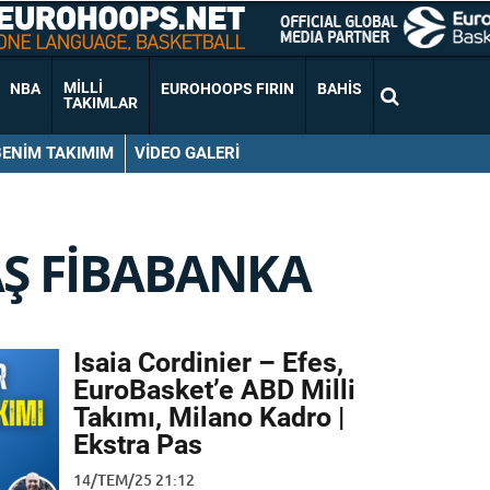
MILLI
NBA
EUROHOOPS FIRIN
BAHIS
TAKIMLAR
BENIM TAKIMIM
VIDEO GALERI
AŞ FIBABANKA
Isaia Cordinier – Efes,
EuroBasket’e ABD Milli
Takımı, Milano Kadro |
Ekstra Pas
14/TEM/25 21:12