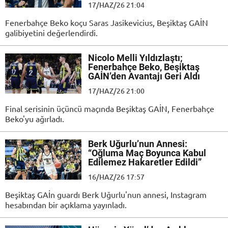
17/HAZ/26 21:04
Fenerbahçe Beko koçu Saras Jasikevicius, Beşiktaş GAİN
galibiyetini değerlendirdi.
Nicolo Melli Yıldızlaştı;
Fenerbahçe Beko, Beşiktaş
GAİN’den Avantajı Geri Aldı
17/HAZ/26 21:00
Final serisinin üçüncü maçında Beşiktaş GAİN, Fenerbahçe
Beko'yu ağırladı.
Berk Uğurlu’nun Annesi:
“Oğluma Maç Boyunca Kabul
Edilemez Hakaretler Edildi”
16/HAZ/26 17:57
Beşiktaş GAİn guardı Berk Uğurlu'nun annesi, Instagram
hesabından bir açıklama yayınladı.