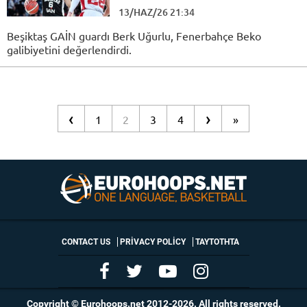
13/HAZ/26 21:34
Beşiktaş GAİN guardı Berk Uğurlu, Fenerbahçe Beko
galibiyetini değerlendirdi.
‹
›
1
2
3
4
»
CONTACT US
PRIVACY POLICY
ΤΑΥΤΟΤΗΤΑ
Copyright © Eurohoops.net 2012-2026. All rights reserved.