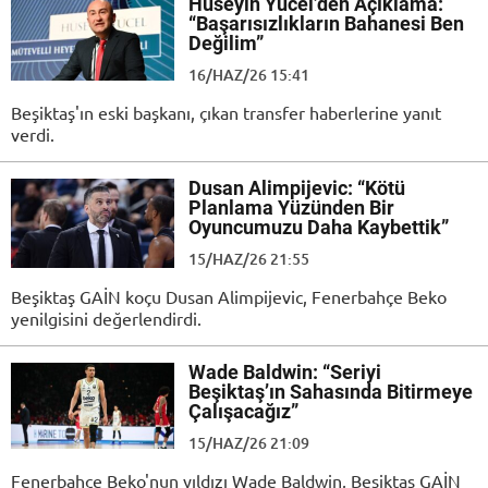
Hüseyin Yücel’den Açıklama:
“Başarısızlıkların Bahanesi Ben
Değilim”
16/HAZ/26 15:41
Beşiktaş'ın eski başkanı, çıkan transfer haberlerine yanıt
verdi.
Dusan Alimpijevic: “Kötü
Planlama Yüzünden Bir
Oyuncumuzu Daha Kaybettik”
15/HAZ/26 21:55
Beşiktaş GAİN koçu Dusan Alimpijevic, Fenerbahçe Beko
yenilgisini değerlendirdi.
Wade Baldwin: “Seriyi
Beşiktaş’ın Sahasında Bitirmeye
Çalışacağız”
15/HAZ/26 21:09
Fenerbahçe Beko'nun yıldızı Wade Baldwin, Beşiktaş GAİN