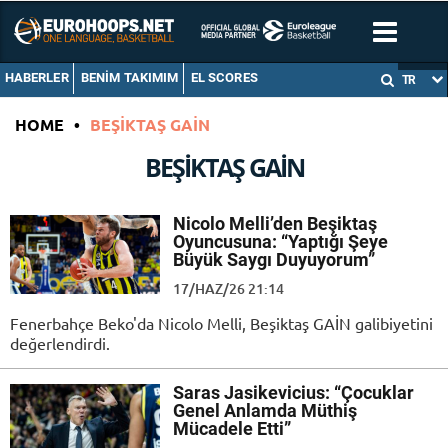
HABERLER
BENIM TAKIMIM
EL SCORES
TR
HOME
•
BEŞIKTAŞ GAIN
BEŞIKTAŞ GAIN
Nicolo Melli’den Beşiktaş
Oyuncusuna: “Yaptığı Şeye
Büyük Saygı Duyuyorum”
17/HAZ/26 21:14
Fenerbahçe Beko'da Nicolo Melli, Beşiktaş GAİN galibiyetini
değerlendirdi.
Saras Jasikevicius: “Çocuklar
Genel Anlamda Müthiş
Mücadele Etti”