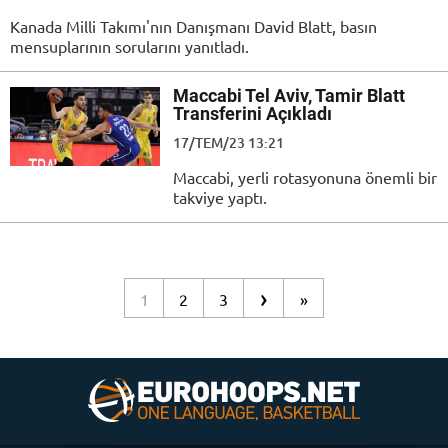
Kanada Milli Takımı'nın Danışmanı David Blatt, basın
mensuplarının sorularını yanıtladı.
Maccabi Tel Aviv, Tamir Blatt
Transferini Açıkladı
17/TEM/23 13:21
Maccabi, yerli rotasyonuna önemli bir
takviye yaptı.
›
1
2
3
»