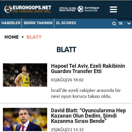
HABERLER
BENIM TAKIMIM
EL SCORES
TR
HOME
•
BLATT
BLATT
Hapoel Tel Aviv, Ezeli Rakibinin
Guardını Transfer Etti
03/AĞU/26 18:02
İsrail'de ezeli rakipler arasında bir
nevi oyun kurucu takası oldu.
David Blatt: “Oyuncularıma Hep
Kazanan Olun Dedim, Şimdi
Kazanma Sırası Bende”
29/AĞU/23 14:32